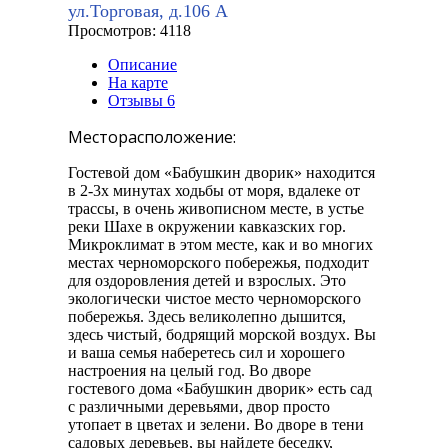
ул.Торговая, д.106 А
Просмотров: 4118
Описание
На карте
Отзывы
6
Месторасположение:
Гостевой дом «Бабушкин дворик» находится
в 2-3х минутах ходьбы от моря, вдалеке от
трассы, в очень живописном месте, в устье
реки Шахе в окружении кавказских гор.
Микроклимат в этом месте, как и во многих
местах черноморского побережья, подходит
для оздоровления детей и взрослых. Это
экологически чистое место черноморского
побережья. Здесь великолепно дышится,
здесь чистый, бодрящий морской воздух. Вы
и ваша семья наберетесь сил и хорошего
настроения на целый год. Во дворе
гостевого дома «Бабушкин дворик» есть сад
с различными деревьями, двор просто
утопает в цветах и зелени. Во дворе в тени
садовых деревьев, вы найдете беседку,