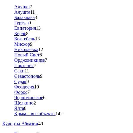
Алупка
7
Алушта
11
Балаклава
3
Гурзуф
9
Евпатория
13
Керчь
8
Коктебель
13
Мисхор
9
Николаевка
12
Новый Свет
6
Орджоникидзе
7
Партенит
7
Саки
11
Севастополь
9
Судак
9
Феодосия
10
Форос
7
Черноморское
6
Щелкино
2
Ялта
8
Крым – все объекты
142
Курорты Абхазии
49