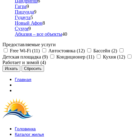
Цандрипш
6
Гагра
9
Пицунда
9
Гудаута
5
Новый Афон
8
Сухум
9
Абхазия – все объекты
40
Предоставляемые услуги
Free Wi-Fi (11)
Автостоянка (12)
Бассейн (2)
Детская площадка (9)
Кондиционер (11)
Кухня (12)
Работает и зимой (4)
Главная
Головинка
Каталог жилья