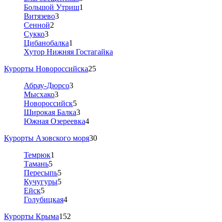
Большой Утриш
1
Витязево
3
Сенной
2
Сукко
3
Цибанобалка
1
Хутор Нижняя Гостагайка
Курорты Новороссийска
25
Абрау-Дюрсо
3
Мысхако
3
Новороссийск
5
Широкая Балка
3
Южная Озереевка
4
Курорты Азовского моря
30
Темрюк
1
Тамань
5
Пересыпь
5
Кучугуры
5
Ейск
5
Голубицкая
4
Курорты Крыма
152