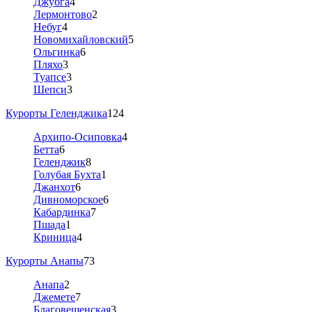
Джубга
4
Лермонтово
2
Небуг
4
Новомихайловский
5
Ольгинка
6
Пляхо
3
Туапсе
3
Шепси
3
Курорты Геленджика
124
Архипо-Осиповка
4
Бетта
6
Геленджик
8
Голубая Бухта
1
Джанхот
6
Дивноморское
6
Кабардинка
7
Пшада
1
Криница
4
Курорты Анапы
73
Анапа
2
Джемете
7
Благовещенская
3