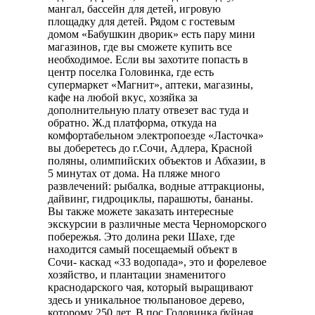
мангал, бассейн для детей, игровую
площадку для детей. Рядом с гостевым
домом «Бабушкин дворик» есть пару мини
магазинов, где вы сможете купить все
необходимое. Если вы захотите попасть в
центр поселка Головинка, где есть
супермаркет «Магнит», аптеки, магазины,
кафе на любой вкус, хозяйка за
дополнительную плату отвезет вас туда и
обратно. Ж.д платформа, откуда на
комфортабельном электропоезде «Ласточка»
вы доберетесь до г.Сочи, Адлера, Красной
поляны, олимпийских объектов и Абхазии, в
5 минутах от дома. На пляже много
развлечений: рыбалка, водные аттракционы,
дайвинг, гидроциклы, парашюты, бананы.
Вы также можете заказать интересные
экскурсии в различные места Черноморского
побережья. Это долина реки Шахе, где
находится самый посещаемый объект в
Сочи- каскад «33 водопада», это и форелевое
хозяйство, и плантации знаменитого
краснодарского чая, который выращивают
здесь и уникальное тюльпановое дерево,
которому 250 лет. В пос.Головинка буйная