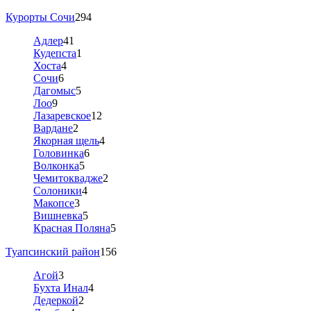
Курорты Сочи
294
Адлер
41
Кудепста
1
Хоста
4
Сочи
6
Дагомыс
5
Лоо
9
Лазаревское
12
Вардане
2
Якорная щель
4
Головинка
6
Волконка
5
Чемитоквадже
2
Солоники
4
Макопсе
3
Вишневка
5
Красная Поляна
5
Туапсинский район
156
Агой
3
Бухта Инал
4
Дедеркой
2