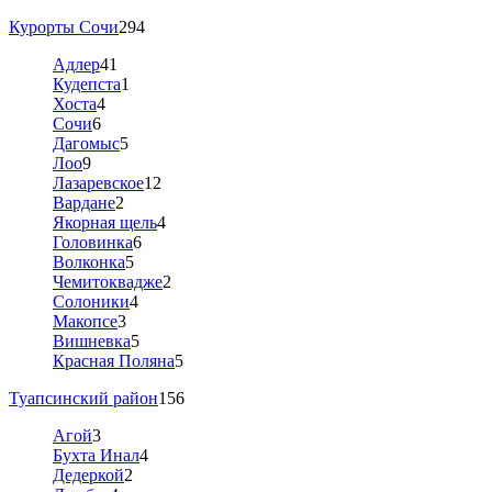
Курорты Сочи
294
Адлер
41
Кудепста
1
Хоста
4
Сочи
6
Дагомыс
5
Лоо
9
Лазаревское
12
Вардане
2
Якорная щель
4
Головинка
6
Волконка
5
Чемитоквадже
2
Солоники
4
Макопсе
3
Вишневка
5
Красная Поляна
5
Туапсинский район
156
Агой
3
Бухта Инал
4
Дедеркой
2