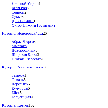
Большой Утриш
1
Витязево
3
Сенной
2
Сукко
3
Цибанобалка
1
Хутор Нижняя Гостагайка
Курорты Новороссийска
25
Абрау-Дюрсо
3
Мысхако
3
Новороссийск
5
Широкая Балка
3
Южная Озереевка
4
Курорты Азовского моря
30
Темрюк
1
Тамань
5
Пересыпь
5
Кучугуры
5
Ейск
5
Голубицкая
4
Курорты Крыма
152