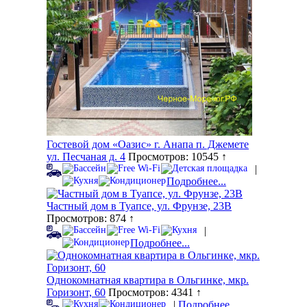
Гостевой дом «Оазис» г. Анапа п. Джемете
ул. Песчаная д. 4
Просмотров: 10545 ↑
|
Подробнее...
Частный дом в Туапсе, ул. Фрунзе, 23В
Просмотров: 874 ↑
|
Подробнее...
Однокомнатная квартира в Ольгинке, мкр.
Горизонт, 60
Просмотров: 4341 ↑
|
Подробнее...