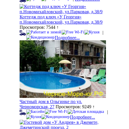
Коттедж под ключ «У Георгия»
п.Новомихайловский, ул.Парковая, д.38/9
Просмотров: 7544 ↑
|
Подробнее...
Частный дом в Ольгинке по ул.
Черноморская, 27
Просмотров: 9249 ↑
|
Подробнее...