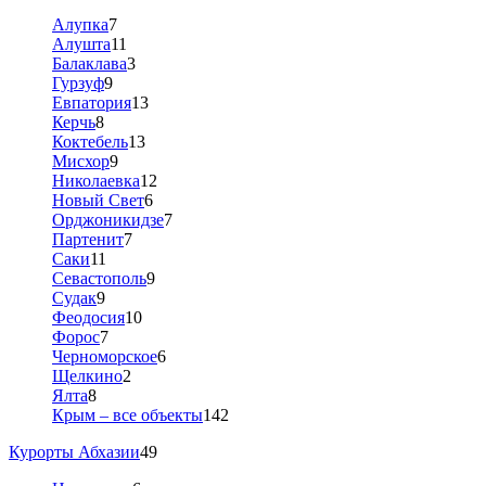
Алупка
7
Алушта
11
Балаклава
3
Гурзуф
9
Евпатория
13
Керчь
8
Коктебель
13
Мисхор
9
Николаевка
12
Новый Свет
6
Орджоникидзе
7
Партенит
7
Саки
11
Севастополь
9
Судак
9
Феодосия
10
Форос
7
Черноморское
6
Щелкино
2
Ялта
8
Крым – все объекты
142
Курорты Абхазии
49