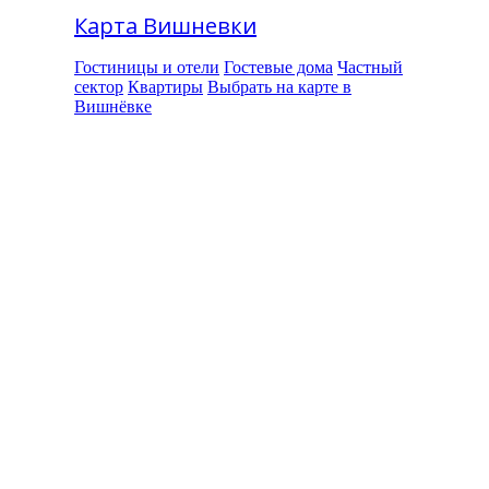
Карта Вишневки
Гостиницы и отели
Гостевые дома
Частный
сектор
Квартиры
Выбрать на карте в
Вишнёвке