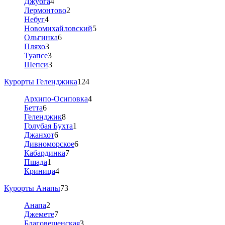
Джубга
4
Лермонтово
2
Небуг
4
Новомихайловский
5
Ольгинка
6
Пляхо
3
Туапсе
3
Шепси
3
Курорты Геленджика
124
Архипо-Осиповка
4
Бетта
6
Геленджик
8
Голубая Бухта
1
Джанхот
6
Дивноморское
6
Кабардинка
7
Пшада
1
Криница
4
Курорты Анапы
73
Анапа
2
Джемете
7
Благовещенская
3