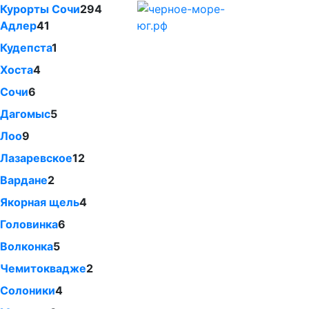
Курорты Сочи
294
Адлер
41
Кудепста
1
Хоста
4
Сочи
6
Дагомыс
5
Лоо
9
Лазаревское
12
Вардане
2
Якорная щель
4
Головинка
6
Волконка
5
Чемитоквадже
2
Солоники
4