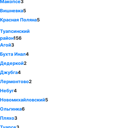
Макопсе
3
Вишневка
5
Красная Поляна
5
Туапсинский
район
156
Агой
3
Бухта Инал
4
Дедеркой
2
Джубга
4
Лермонтово
2
Небуг
4
Новомихайловский
5
Ольгинка
6
Пляхо
3
Туапсе
3