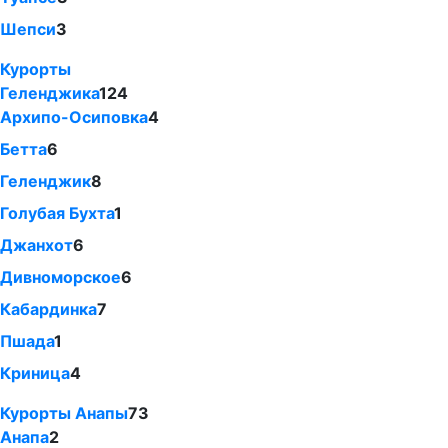
Шепси
3
Курорты
Геленджика
124
Архипо-Осиповка
4
Бетта
6
Геленджик
8
Голубая Бухта
1
Джанхот
6
Дивноморское
6
Кабардинка
7
Пшада
1
Криница
4
Курорты Анапы
73
Анапа
2