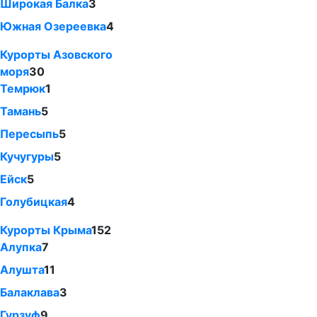
Широкая Балка
3
Южная Озереевка
4
Курорты Азовского
моря
30
Темрюк
1
Тамань
5
Пересыпь
5
Кучугуры
5
Ейск
5
Голубицкая
4
Курорты Крыма
152
Алупка
7
Алушта
11
Балаклава
3
Гурзуф
9