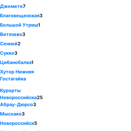
Джемете
7
Благовещенская
3
Большой Утриш
1
Витязево
3
Сенной
2
Сукко
3
Цибанобалка
1
Хутор Нижняя
Гостагайка
Курорты
Новороссийска
25
Абрау-Дюрсо
3
Мысхако
3
Новороссийск
5