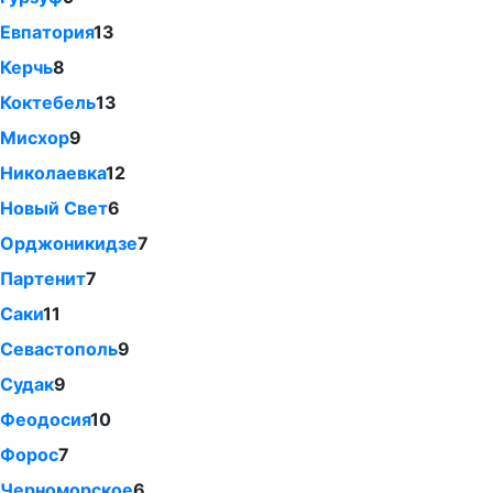
Евпатория
13
Керчь
8
Коктебель
13
Мисхор
9
Николаевка
12
Новый Свет
6
Орджоникидзе
7
Партенит
7
Саки
11
Севастополь
9
Судак
9
Феодосия
10
Форос
7
Черноморское
6