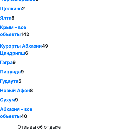
Щелкино
2
Ялта
8
Крым – все
объекты
142
Курорты Абхазии
49
Цандрипш
6
Гагра
9
Пицунда
9
Гудаута
5
Новый Афон
8
Сухум
9
Абхазия – все
объекты
40
Отзывы об отдыхе