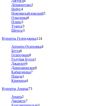
Джубга
4
Лермонтово
2
Небуг
4
Новомихайловский
5
Ольгинка
6
Пляхо
3
Туапсе
3
Шепси
3
Курорты Геленджика
124
Архипо-Осиповка
4
Бетта
6
Геленджик
8
Голубая Бухта
1
Джанхот
6
Дивноморское
6
Кабардинка
7
Пшада
1
Криница
4
Курорты Анапы
73
Анапа
2
Джемете
7
Благовещенская
3