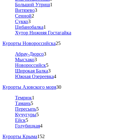
Большой Утриш
1
Витязево
3
Сенной
2
Сукко
3
Цибанобалка
1
Хутор Нижняя Гостагайка
Курорты Новороссийска
25
Абрау-Дюрсо
3
Мысхако
3
Новороссийск
5
Широкая Балка
3
Южная Озереевка
4
Курорты Азовского моря
30
Темрюк
1
Тамань
5
Пересыпь
5
Кучугуры
5
Ейск
5
Голубицкая
4
Курорты Крыма
152