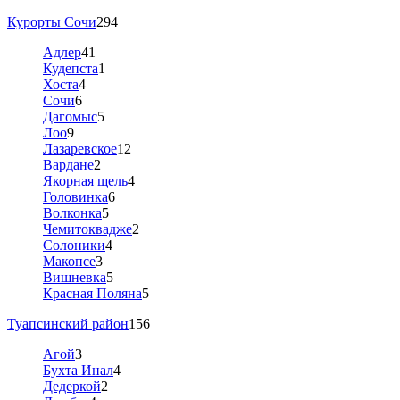
Курорты Сочи
294
Адлер
41
Кудепста
1
Хоста
4
Сочи
6
Дагомыс
5
Лоо
9
Лазаревское
12
Вардане
2
Якорная щель
4
Головинка
6
Волконка
5
Чемитоквадже
2
Солоники
4
Макопсе
3
Вишневка
5
Красная Поляна
5
Туапсинский район
156
Агой
3
Бухта Инал
4
Дедеркой
2