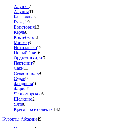
Алупка
7
Алушта
11
Балаклава
3
Гурзуф
9
Евпатория
13
Керчь
8
Коктебель
13
Мисхор
9
Николаевка
12
Новый Свет
6
Орджоникидзе
7
Партенит
7
Саки
11
Севастополь
9
Судак
9
Феодосия
10
Форос
7
Черноморское
6
Щелкино
2
Ялта
8
Крым – все объекты
142
Курорты Абхазии
49