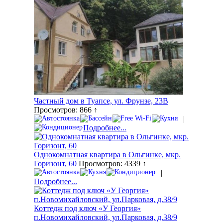
Частный дом в Туапсе, ул. Фрунзе, 23В
Просмотров: 866 ↑
|
Подробнее...
Однокомнатная квартира в Ольгинке, мкр.
Горизонт, 60
Просмотров: 4339 ↑
|
Подробнее...
Коттедж под ключ «У Георгия»
п.Новомихайловский, ул.Парковая, д.38/9