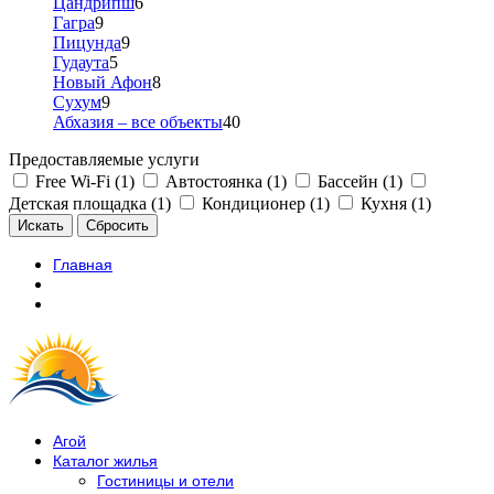
Цандрипш
6
Гагра
9
Пицунда
9
Гудаута
5
Новый Афон
8
Сухум
9
Абхазия – все объекты
40
Предоставляемые услуги
Free Wi-Fi (1)
Автостоянка (1)
Бассейн (1)
Детская площадка (1)
Кондиционер (1)
Кухня (1)
Главная
Агой
Каталог жилья
Гостиницы и отели