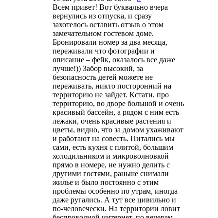
Всем привет! Вот буквально вчера
вернулись из отпуска, и сразу
захотелось оставить отзыв о этом
замечательном гостевом доме.
Бронировали номер за два месяца,
переживали что фотографии и
описание – фейк, оказалось все даже
лучше!)) Забор высокий, за
безопасность детей можете не
переживать, никто посторонний на
территорию не зайдет. Кстати, про
территорию, во дворе большой и очень
красивый бассейн, а рядом с ним есть
лежаки, очень красивые растения и
цветы, видно, что за домом ухаживают
и работают на совесть. Питались мы
сами, есть кухня с плитой, большим
холодильником и микроволновкой
прямо в номере, не нужно делить с
другими гостями, раньше снимали
жилье и было постоянно с этим
проблемы особенно по утрам, иногда
даже ругались. А тут все цивильно и
по-человечески. На территории ловит
беспроводной интернет, по вечерам