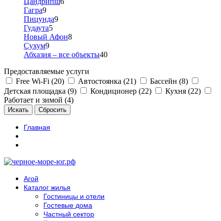
Цандрипш
6
Гагра
9
Пицунда
9
Гудаута
5
Новый Афон
8
Сухум
9
Абхазия – все объекты
40
Предоставляемые услуги
Free Wi-Fi (20)
Автостоянка (21)
Бассейн (8)
Детская площадка (9)
Кондиционер (22)
Кухня (22)
Работает и зимой (4)
Главная
Агой
Каталог жилья
Гостиницы и отели
Гостевые дома
Частный сектор