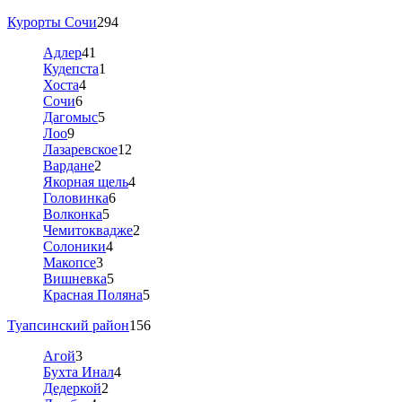
Курорты Сочи
294
Адлер
41
Кудепста
1
Хоста
4
Сочи
6
Дагомыс
5
Лоо
9
Лазаревское
12
Вардане
2
Якорная щель
4
Головинка
6
Волконка
5
Чемитоквадже
2
Солоники
4
Макопсе
3
Вишневка
5
Красная Поляна
5
Туапсинский район
156
Агой
3
Бухта Инал
4
Дедеркой
2