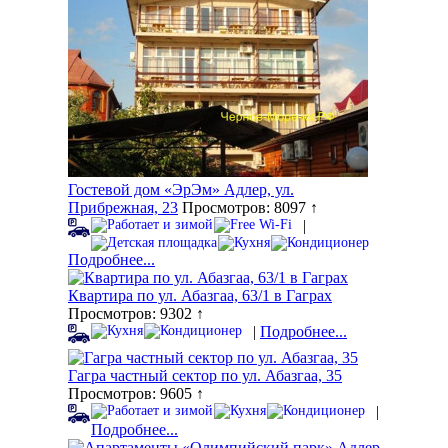
Гостевой дом «ЭрЭм» Адлер, ул.
Прибрежная, 23
Просмотров: 8097 ↑
|
Подробнее...
Квартира по ул. Абазгаа, 63/1 в Гаграх
Просмотров: 9302 ↑
|
Подробнее...
Гагра частный сектор по ул. Абазгаа, 35
Просмотров: 9605 ↑
|
Подробнее...