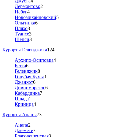
Джубга
4
Лермонтово
2
Небуг
4
Новомихайловский
5
Ольгинка
6
Пляхо
3
Туапсе
3
Шепси
3
Курорты Геленджика
124
Архипо-Осиповка
4
Бетта
6
Геленджик
8
Голубая Бухта
1
Джанхот
6
Дивноморское
6
Кабардинка
7
Пшада
1
Криница
4
Курорты Анапы
73
Анапа
2
Джемете
7
Благовещенская
3