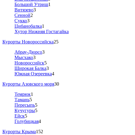
Большой Утриш
1
Витязево
3
Сенной
2
Сукко
3
Цибанобалка
1
Хутор Нижняя Гостагайка
Курорты Новороссийска
25
Абрау-Дюрсо
3
Мысхако
3
Новороссийск
5
Широкая Балка
3
Южная Озереевка
4
Курорты Азовского моря
30
Темрюк
1
Тамань
5
Пересыпь
5
Кучугуры
5
Ейск
5
Голубицкая
4
Курорты Крыма
152