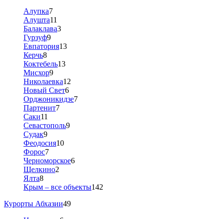
Алупка
7
Алушта
11
Балаклава
3
Гурзуф
9
Евпатория
13
Керчь
8
Коктебель
13
Мисхор
9
Николаевка
12
Новый Свет
6
Орджоникидзе
7
Партенит
7
Саки
11
Севастополь
9
Судак
9
Феодосия
10
Форос
7
Черноморское
6
Щелкино
2
Ялта
8
Крым – все объекты
142
Курорты Абхазии
49