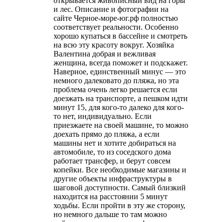
открывается живописный вид на горы
и лес. Описание и фотографии на
сайте Черное-море-юг.рф полностью
соответствует реальности. Особенно
хорошо купаться в бассейне и смотреть
на всю эту красоту вокруг. Хозяйка
Валентина добрая и вежливая
женщина, всегда поможет и подскажет.
Наверное, единственный минус — это
немного далековато до пляжа, но эта
проблема очень легко решается если
доезжать на транспорте, а пешком идти
минут 15, для кого-то далеко для кого-
то нет, индивидуально. Если
приезжаете на своей машине, то можно
доехать прямо до пляжа, а если
машины нет и хотите добираться на
автомобиле, то из соседского дома
работает трансфер, и берут совсем
копейки. Все необходимые магазины и
другие объекты инфраструктуры в
шаговой доступности. Самый близкий
находится на расстоянии 5 минут
ходьбы. Если пройти в эту же сторону,
но немного дальше то там можно