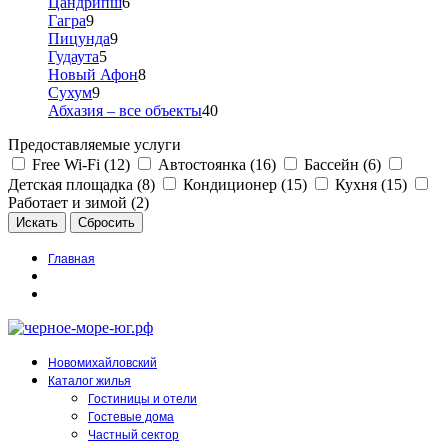
Цандрипш
6
Гагра
9
Пицунда
9
Гудаута
5
Новый Афон
8
Сухум
9
Абхазия – все объекты
40
Предоставляемые услуги
Free Wi-Fi (12)
Автостоянка (16)
Бассейн (6)
Детская площадка (8)
Кондиционер (15)
Кухня (15)
Работает и зимой (2)
Главная
Новомихайловский
Каталог жилья
Гостиницы и отели
Гостевые дома
Частный сектор