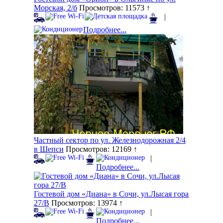
Морская, 2/б
Просмотров: 11573 ↑
|
Подробнее...
Частный сектор по ул. Железнодорожная 2/4
в Шепси
Просмотров: 12169 ↑
|
Подробнее...
Гостевой дом «Диана» в Сочи, ул.Лысая гора
27/В
Просмотров: 13974 ↑
|
Подробнее...