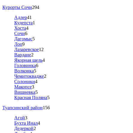
Курорты Сочи
294
Адлер
41
Кудепста
1
Хоста
4
Сочи
6
Дагомыс
5
Лоо
9
Лазаревское
12
Вардане
2
Якорная щель
4
Головинка
6
Волконка
5
Чемитоквадже
2
Солоники
4
Макопсе
3
Вишневка
5
Красная Поляна
5
Туапсинский район
156
Агой
3
Бухта Инал
4
Дедеркой
2