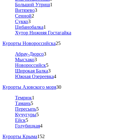
Большой Утриш
1
Витязево
3
Сенной
2
Сукко
3
Цибанобалка
1
Хутор Нижняя Гостагайка
Курорты Новороссийска
25
Абрау-Дюрсо
3
Мысхако
3
Новороссийск
5
Широкая Балка
3
Южная Озереевка
4
Курорты Азовского моря
30
Темрюк
1
Тамань
5
Пересыпь
5
Кучугуры
5
Ейск
5
Голубицкая
4
Курорты Крыма
152