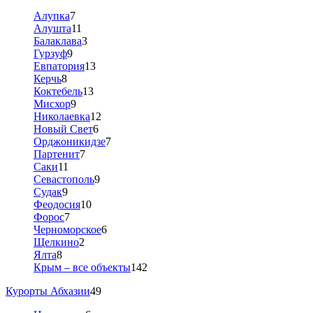
Алупка
7
Алушта
11
Балаклава
3
Гурзуф
9
Евпатория
13
Керчь
8
Коктебель
13
Мисхор
9
Николаевка
12
Новый Свет
6
Орджоникидзе
7
Партенит
7
Саки
11
Севастополь
9
Судак
9
Феодосия
10
Форос
7
Черноморское
6
Щелкино
2
Ялта
8
Крым – все объекты
142
Курорты Абхазии
49