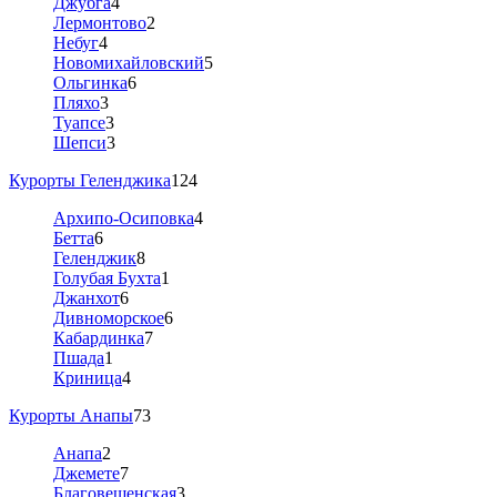
Джубга
4
Лермонтово
2
Небуг
4
Новомихайловский
5
Ольгинка
6
Пляхо
3
Туапсе
3
Шепси
3
Курорты Геленджика
124
Архипо-Осиповка
4
Бетта
6
Геленджик
8
Голубая Бухта
1
Джанхот
6
Дивноморское
6
Кабардинка
7
Пшада
1
Криница
4
Курорты Анапы
73
Анапа
2
Джемете
7
Благовещенская
3