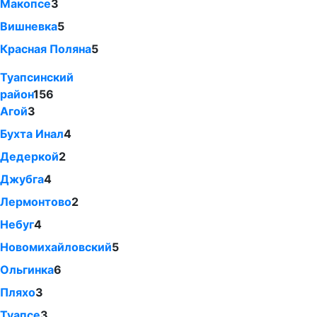
Макопсе
3
Вишневка
5
Красная Поляна
5
Туапсинский
район
156
Агой
3
Бухта Инал
4
Дедеркой
2
Джубга
4
Лермонтово
2
Небуг
4
Новомихайловский
5
Ольгинка
6
Пляхо
3
Туапсе
3