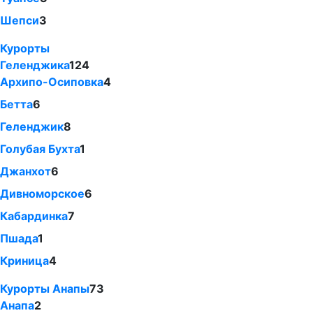
Шепси
3
Курорты
Геленджика
124
Архипо-Осиповка
4
Бетта
6
Геленджик
8
Голубая Бухта
1
Джанхот
6
Дивноморское
6
Кабардинка
7
Пшада
1
Криница
4
Курорты Анапы
73
Анапа
2