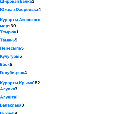
Широкая Балка
3
Южная Озереевка
4
Курорты Азовского
моря
30
Темрюк
1
Тамань
5
Пересыпь
5
Кучугуры
5
Ейск
5
Голубицкая
4
Курорты Крыма
152
Алупка
7
Алушта
11
Балаклава
3
Гурзуф
9