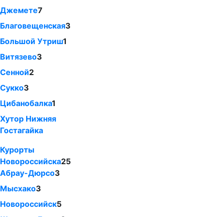
Джемете
7
Благовещенская
3
Большой Утриш
1
Витязево
3
Сенной
2
Сукко
3
Цибанобалка
1
Хутор Нижняя
Гостагайка
Курорты
Новороссийска
25
Абрау-Дюрсо
3
Мысхако
3
Новороссийск
5