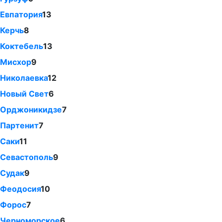
Евпатория
13
Керчь
8
Коктебель
13
Мисхор
9
Николаевка
12
Новый Свет
6
Орджоникидзе
7
Партенит
7
Саки
11
Севастополь
9
Судак
9
Феодосия
10
Форос
7
Черноморское
6