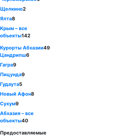
Щелкино
2
Ялта
8
Крым – все
объекты
142
Курорты Абхазии
49
Цандрипш
6
Гагра
9
Пицунда
9
Гудаута
5
Новый Афон
8
Сухум
9
Абхазия – все
объекты
40
Предоставляемые