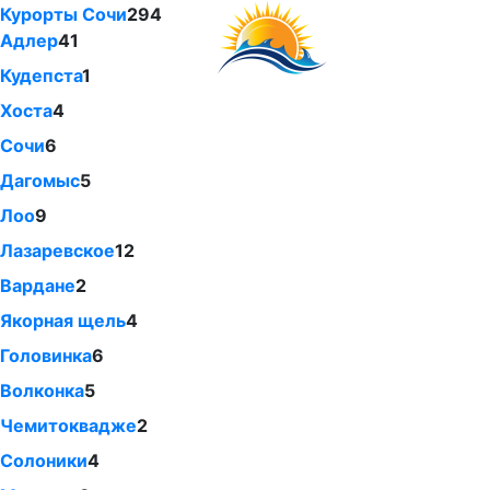
Курорты Сочи
294
Адлер
41
Кудепста
1
Хоста
4
Сочи
6
Дагомыс
5
Лоо
9
Лазаревское
12
Вардане
2
Якорная щель
4
Головинка
6
Волконка
5
Чемитоквадже
2
Солоники
4