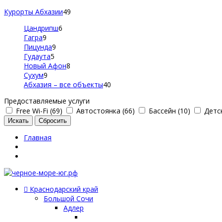
Курорты Абхазии
49
Цандрипш
6
Гагра
9
Пицунда
9
Гудаута
5
Новый Афон
8
Сухум
9
Абхазия – все объекты
40
Предоставляемые услуги
Free Wi-Fi (69)
Автостоянка (66)
Бассейн (10)
Детск
Главная
Краснодарский край
Большой Сочи
Адлер