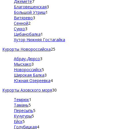
Джемете
7
Благовещенская
3
Большой Утриш
1
Витязево
3
Сенной
2
Сукко
3
Цибанобалка
1
Хутор Нижняя Гостагайка
Курорты Новороссийска
25
Абрау-Дюрсо
3
Мысхако
3
Новороссийск
5
Широкая Балка
3
Южная Озереевка
4
Курорты Азовского моря
30
Темрюк
1
Тамань
5
Пересыпь
5
Кучугуры
5
Ейск
5
Голубицкая
4