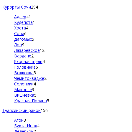
Курорты Сочи
294
Адлер
41
Кудепста
1
Хоста
4
Сочи
6
Дагомыс
5
Лоо
9
Лазаревское
12
Вардане
2
Якорная щель
4
Головинка
6
Волконка
5
Чемитоквадже
2
Солоники
4
Макопсе
3
Вишневка
5
Красная Поляна
5
Туапсинский район
156
Агой
3
Бухта Инал
4
Дедеркой
2