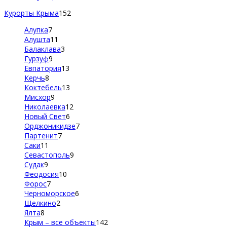
Курорты Крыма
152
Алупка
7
Алушта
11
Балаклава
3
Гурзуф
9
Евпатория
13
Керчь
8
Коктебель
13
Мисхор
9
Николаевка
12
Новый Свет
6
Орджоникидзе
7
Партенит
7
Саки
11
Севастополь
9
Судак
9
Феодосия
10
Форос
7
Черноморское
6
Щелкино
2
Ялта
8
Крым – все объекты
142