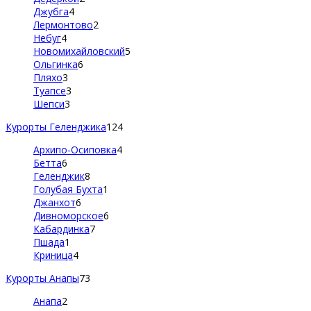
Джубга
4
Лермонтово
2
Небуг
4
Новомихайловский
5
Ольгинка
6
Пляхо
3
Туапсе
3
Шепси
3
Курорты Геленджика
124
Архипо-Осиповка
4
Бетта
6
Геленджик
8
Голубая Бухта
1
Джанхот
6
Дивноморское
6
Кабардинка
7
Пшада
1
Криница
4
Курорты Анапы
73
Анапа
2