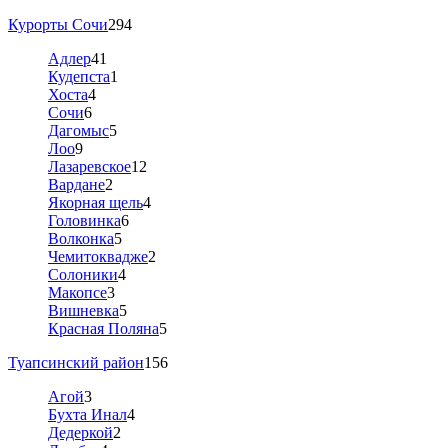
Курорты Сочи
294
Адлер
41
Кудепста
1
Хоста
4
Сочи
6
Дагомыс
5
Лоо
9
Лазаревское
12
Вардане
2
Якорная щель
4
Головинка
6
Волконка
5
Чемитоквадже
2
Солоники
4
Макопсе
3
Вишневка
5
Красная Поляна
5
Туапсинский район
156
Агой
3
Бухта Инал
4
Дедеркой
2