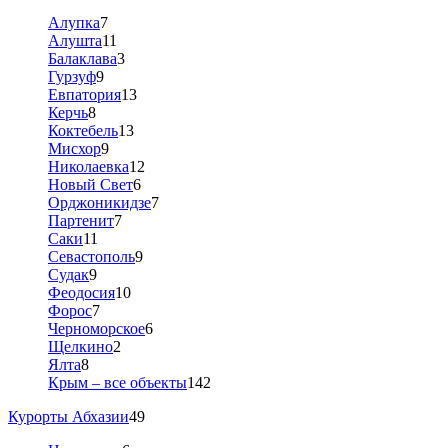
Алупка
7
Алушта
11
Балаклава
3
Гурзуф
9
Евпатория
13
Керчь
8
Коктебель
13
Мисхор
9
Николаевка
12
Новый Свет
6
Орджоникидзе
7
Партенит
7
Саки
11
Севастополь
9
Судак
9
Феодосия
10
Форос
7
Черноморское
6
Щелкино
2
Ялта
8
Крым – все объекты
142
Курорты Абхазии
49