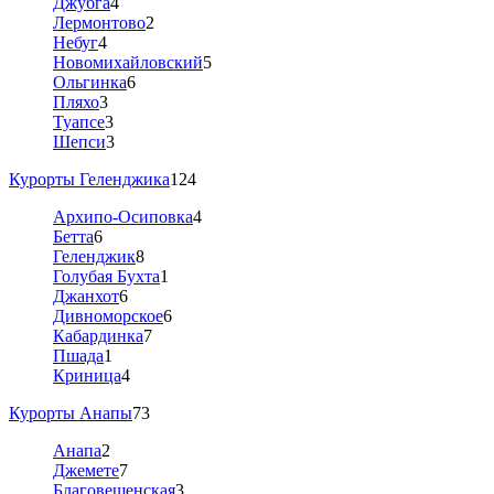
Джубга
4
Лермонтово
2
Небуг
4
Новомихайловский
5
Ольгинка
6
Пляхо
3
Туапсе
3
Шепси
3
Курорты Геленджика
124
Архипо-Осиповка
4
Бетта
6
Геленджик
8
Голубая Бухта
1
Джанхот
6
Дивноморское
6
Кабардинка
7
Пшада
1
Криница
4
Курорты Анапы
73
Анапа
2
Джемете
7
Благовещенская
3