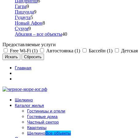
Цандрипш
6
Гагра
9
Пицунда
9
Гудаута
5
Новый Афон
8
Сухум
9
Абхазия – все объекты
40
Предоставляемые услуги
Free Wi-Fi (1)
Автостоянка (1)
Бассейн (1)
Детская
Главная
Щелкино
Каталог жилья
Гостиницы и отели
Гостевые дома
Частный сектор
Квартиры
Щелкино
Все объекты