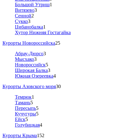
Большой Утриш
1
Витязево
3
Сенной
2
Сукко
3
Цибанобалка
1
Хутор Нижняя Гостагайка
Курорты Новороссийска
25
Абрау-Дюрсо
3
Мысхако
3
Новороссийск
5
Широкая Балка
3
Южная Озереевка
4
Курорты Азовского моря
30
Темрюк
1
Тамань
5
Пересыпь
5
Кучугуры
5
Ейск
5
Голубицкая
4
Курорты Крыма
152