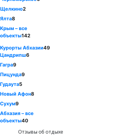
Щелкино
2
Ялта
8
Крым – все
объекты
142
Курорты Абхазии
49
Цандрипш
6
Гагра
9
Пицунда
9
Гудаута
5
Новый Афон
8
Сухум
9
Абхазия – все
объекты
40
Отзывы об отдыхе