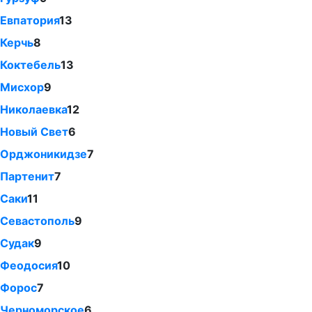
Евпатория
13
Керчь
8
Коктебель
13
Мисхор
9
Николаевка
12
Новый Свет
6
Орджоникидзе
7
Партенит
7
Саки
11
Севастополь
9
Судак
9
Феодосия
10
Форос
7
Черноморское
6