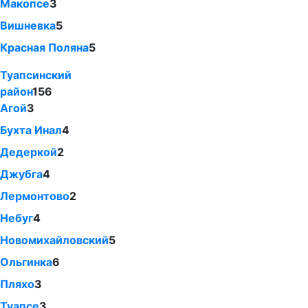
Макопсе
3
Вишневка
5
Красная Поляна
5
Туапсинский
район
156
Агой
3
Бухта Инал
4
Дедеркой
2
Джубга
4
Лермонтово
2
Небуг
4
Новомихайловский
5
Ольгинка
6
Пляхо
3
Туапсе
3