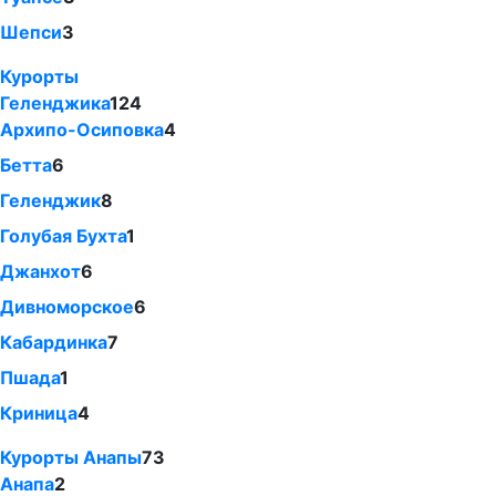
Шепси
3
Курорты
Геленджика
124
Архипо-Осиповка
4
Бетта
6
Геленджик
8
Голубая Бухта
1
Джанхот
6
Дивноморское
6
Кабардинка
7
Пшада
1
Криница
4
Курорты Анапы
73
Анапа
2