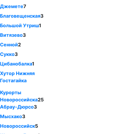
Джемете
7
Благовещенская
3
Большой Утриш
1
Витязево
3
Сенной
2
Сукко
3
Цибанобалка
1
Хутор Нижняя
Гостагайка
Курорты
Новороссийска
25
Абрау-Дюрсо
3
Мысхако
3
Новороссийск
5