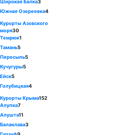
Широкая Балка
3
Южная Озереевка
4
Курорты Азовского
моря
30
Темрюк
1
Тамань
5
Пересыпь
5
Кучугуры
5
Ейск
5
Голубицкая
4
Курорты Крыма
152
Алупка
7
Алушта
11
Балаклава
3
Гурзуф
9