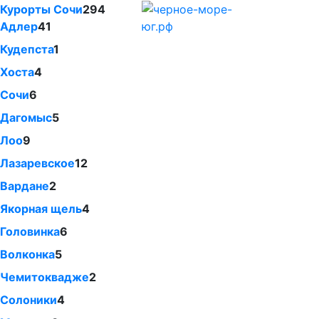
Курорты Сочи
294
Адлер
41
Кудепста
1
Хоста
4
Сочи
6
Дагомыс
5
Лоо
9
Лазаревское
12
Вардане
2
Якорная щель
4
Головинка
6
Волконка
5
Чемитоквадже
2
Солоники
4