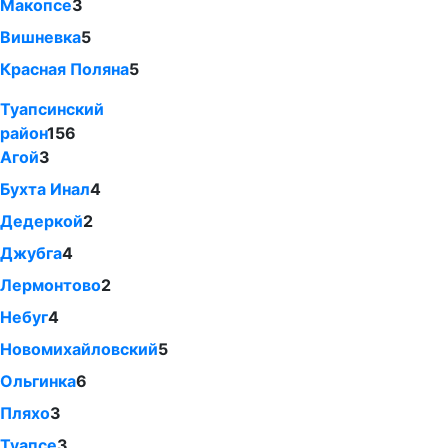
Макопсе
3
Вишневка
5
Красная Поляна
5
Туапсинский
район
156
Агой
3
Бухта Инал
4
Дедеркой
2
Джубга
4
Лермонтово
2
Небуг
4
Новомихайловский
5
Ольгинка
6
Пляхо
3
Туапсе
3