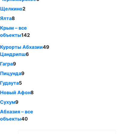
Щелкино
2
Ялта
8
Крым – все
объекты
142
Курорты Абхазии
49
Цандрипш
6
Гагра
9
Пицунда
9
Гудаута
5
Новый Афон
8
Сухум
9
Абхазия – все
объекты
40