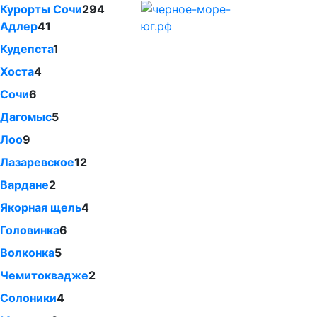
Курорты Сочи
294
Адлер
41
Кудепста
1
Хоста
4
Сочи
6
Дагомыс
5
Лоо
9
Лазаревское
12
Вардане
2
Якорная щель
4
Головинка
6
Волконка
5
Чемитоквадже
2
Солоники
4