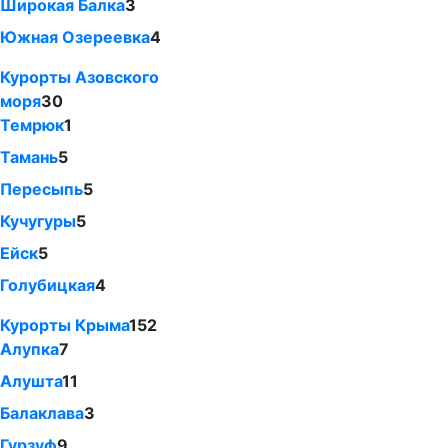
Широкая Балка
3
Южная Озереевка
4
Курорты Азовского
моря
30
Темрюк
1
Тамань
5
Пересыпь
5
Кучугуры
5
Ейск
5
Голубицкая
4
Курорты Крыма
152
Алупка
7
Алушта
11
Балаклава
3
Гурзуф
9