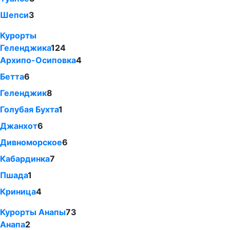
Шепси
3
Курорты
Геленджика
124
Архипо-Осиповка
4
Бетта
6
Геленджик
8
Голубая Бухта
1
Джанхот
6
Дивноморское
6
Кабардинка
7
Пшада
1
Криница
4
Курорты Анапы
73
Анапа
2