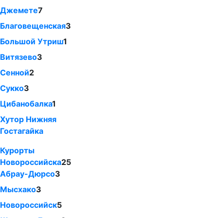
Джемете
7
Благовещенская
3
Большой Утриш
1
Витязево
3
Сенной
2
Сукко
3
Цибанобалка
1
Хутор Нижняя
Гостагайка
Курорты
Новороссийска
25
Абрау-Дюрсо
3
Мысхако
3
Новороссийск
5