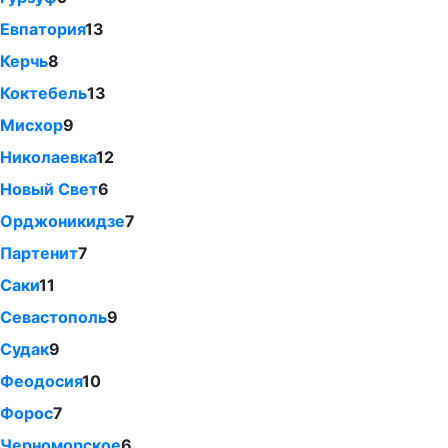
Евпатория
13
Керчь
8
Коктебель
13
Мисхор
9
Николаевка
12
Новый Свет
6
Орджоникидзе
7
Партенит
7
Саки
11
Севастополь
9
Судак
9
Феодосия
10
Форос
7
Черноморское
6