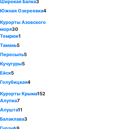
Широкая Балка
3
Южная Озереевка
4
Курорты Азовского
моря
30
Темрюк
1
Тамань
5
Пересыпь
5
Кучугуры
5
Ейск
5
Голубицкая
4
Курорты Крыма
152
Алупка
7
Алушта
11
Балаклава
3
Гурзуф
9