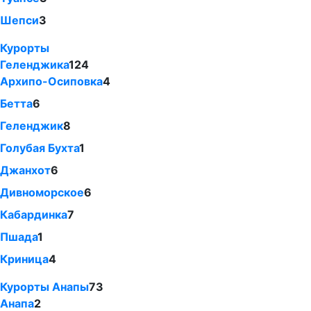
Шепси
3
Курорты
Геленджика
124
Архипо-Осиповка
4
Бетта
6
Геленджик
8
Голубая Бухта
1
Джанхот
6
Дивноморское
6
Кабардинка
7
Пшада
1
Криница
4
Курорты Анапы
73
Анапа
2