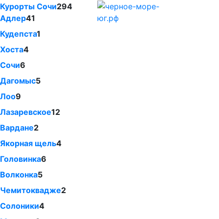
Курорты Сочи
294
Адлер
41
Кудепста
1
Хоста
4
Сочи
6
Дагомыс
5
Лоо
9
Лазаревское
12
Вардане
2
Якорная щель
4
Головинка
6
Волконка
5
Чемитоквадже
2
Солоники
4