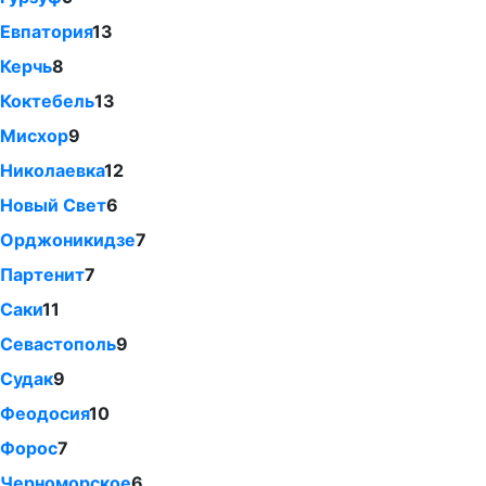
Евпатория
13
Керчь
8
Коктебель
13
Мисхор
9
Николаевка
12
Новый Свет
6
Орджоникидзе
7
Партенит
7
Саки
11
Севастополь
9
Судак
9
Феодосия
10
Форос
7
Черноморское
6