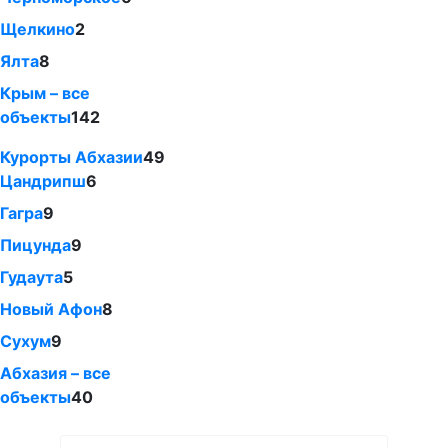
Щелкино
2
Ялта
8
Крым – все
объекты
142
Курорты Абхазии
49
Цандрипш
6
Гагра
9
Пицунда
9
Гудаута
5
Новый Афон
8
Сухум
9
Абхазия – все
объекты
40