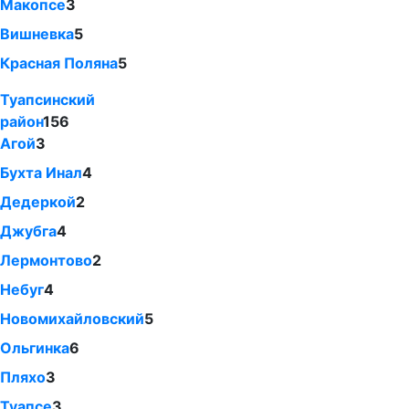
Макопсе
3
Вишневка
5
Красная Поляна
5
Туапсинский
район
156
Агой
3
Бухта Инал
4
Дедеркой
2
Джубга
4
Лермонтово
2
Небуг
4
Новомихайловский
5
Ольгинка
6
Пляхо
3
Туапсе
3