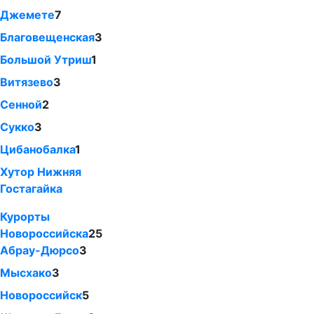
Джемете
7
Благовещенская
3
Большой Утриш
1
Витязево
3
Сенной
2
Сукко
3
Цибанобалка
1
Хутор Нижняя
Гостагайка
Курорты
Новороссийска
25
Абрау-Дюрсо
3
Мысхако
3
Новороссийск
5