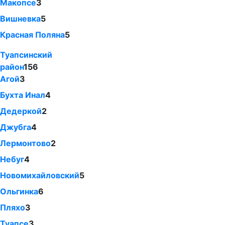
Макопсе
3
Вишневка
5
Красная Поляна
5
Туапсинский
район
156
Агой
3
Бухта Инал
4
Дедеркой
2
Джубга
4
Лермонтово
2
Небуг
4
Новомихайловский
5
Ольгинка
6
Пляхо
3
Туапсе
3