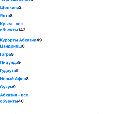
Щелкино
2
Ялта
8
Крым – все
объекты
142
Курорты Абхазии
49
Цандрипш
6
Гагра
9
Пицунда
9
Гудаута
5
Новый Афон
8
Сухум
9
Абхазия – все
объекты
40