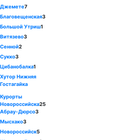
Джемете
7
Благовещенская
3
Большой Утриш
1
Витязево
3
Сенной
2
Сукко
3
Цибанобалка
1
Хутор Нижняя
Гостагайка
Курорты
Новороссийска
25
Абрау-Дюрсо
3
Мысхако
3
Новороссийск
5