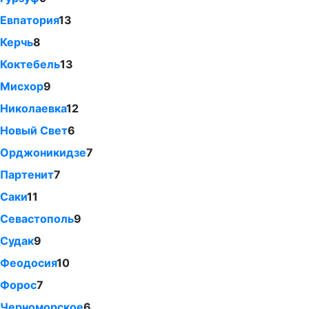
Евпатория
13
Керчь
8
Коктебель
13
Мисхор
9
Николаевка
12
Новый Свет
6
Орджоникидзе
7
Партенит
7
Саки
11
Севастополь
9
Судак
9
Феодосия
10
Форос
7
Черноморское
6