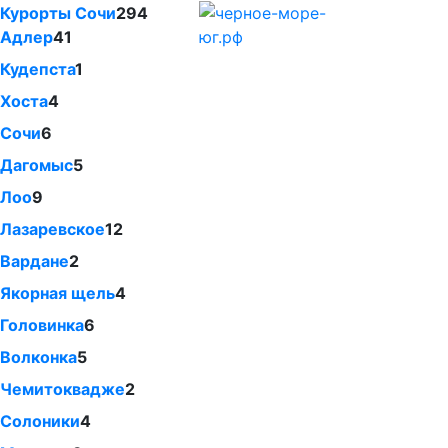
Курорты Сочи
294
Адлер
41
Кудепста
1
Хоста
4
Сочи
6
Дагомыс
5
Лоо
9
Лазаревское
12
Вардане
2
Якорная щель
4
Головинка
6
Волконка
5
Чемитоквадже
2
Солоники
4