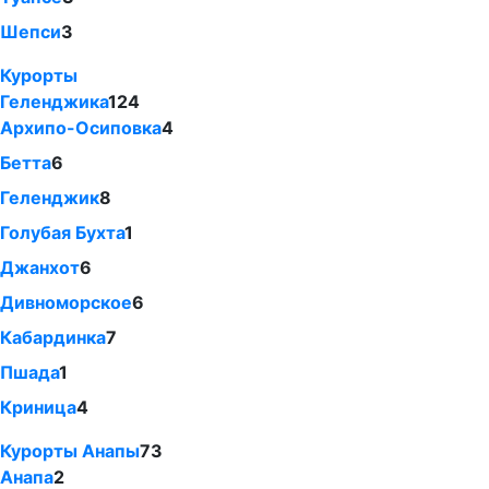
Шепси
3
Курорты
Геленджика
124
Архипо-Осиповка
4
Бетта
6
Геленджик
8
Голубая Бухта
1
Джанхот
6
Дивноморское
6
Кабардинка
7
Пшада
1
Криница
4
Курорты Анапы
73
Анапа
2