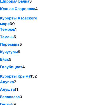
Широкая Балка
3
Южная Озереевка
4
Курорты Азовского
моря
30
Темрюк
1
Тамань
5
Пересыпь
5
Кучугуры
5
Ейск
5
Голубицкая
4
Курорты Крыма
152
Алупка
7
Алушта
11
Балаклава
3
Гурзуф
9