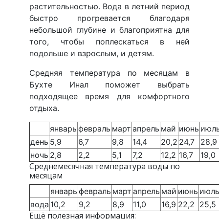
растительностью. Вода в летний период
быстро прогревается благодаря
небольшой глубине и благоприятна для
того, чтобы поплескаться в ней
подольше и взрослым, и детям.
Средняя температура по месяцам в
Бухте Инал поможет выбрать
подходящее время для комфортного
отдыха.
январь
февраль
март
апрель
май
июнь
июл
день
5,9
6,7
9,8
14,4
20,2
24,7
28,9
ночь
2,8
2,2
5,1
7,2
12,2
16,7
19,0
Среднемесячная температура воды по
месяцам
январь
февраль
март
апрель
май
июнь
июл
вода
10,2
9,2
8,9
11,0
16,9
22,2
25,5
Ещё полезная информация: