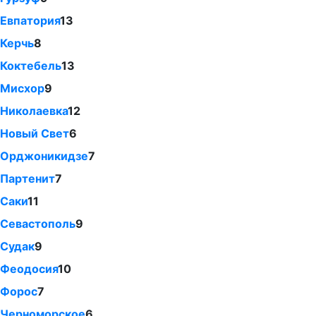
Евпатория
13
Керчь
8
Коктебель
13
Мисхор
9
Николаевка
12
Новый Свет
6
Орджоникидзе
7
Партенит
7
Саки
11
Севастополь
9
Судак
9
Феодосия
10
Форос
7
Черноморское
6