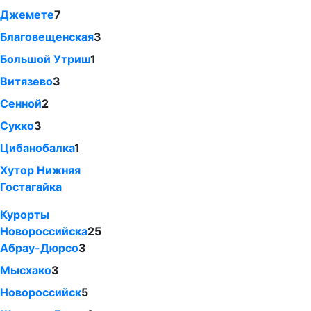
Джемете
7
Благовещенская
3
Большой Утриш
1
Витязево
3
Сенной
2
Сукко
3
Цибанобалка
1
Хутор Нижняя
Гостагайка
Курорты
Новороссийска
25
Абрау-Дюрсо
3
Мысхако
3
Новороссийск
5