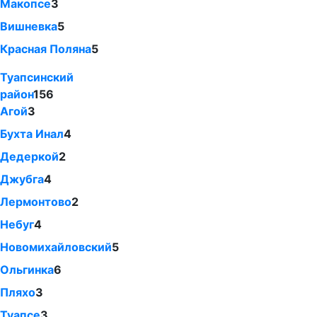
Макопсе
3
Вишневка
5
Красная Поляна
5
Туапсинский
район
156
Агой
3
Бухта Инал
4
Дедеркой
2
Джубга
4
Лермонтово
2
Небуг
4
Новомихайловский
5
Ольгинка
6
Пляхо
3
Туапсе
3