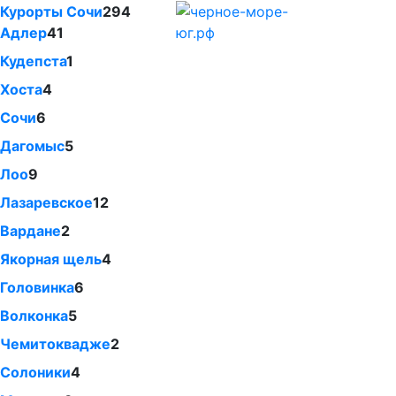
Курорты Сочи
294
Адлер
41
Кудепста
1
Хоста
4
Сочи
6
Дагомыс
5
Лоо
9
Лазаревское
12
Вардане
2
Якорная щель
4
Головинка
6
Волконка
5
Чемитоквадже
2
Солоники
4