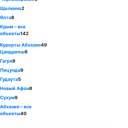
Щелкино
2
Ялта
8
Крым – все
объекты
142
Курорты Абхазии
49
Цандрипш
6
Гагра
9
Пицунда
9
Гудаута
5
Новый Афон
8
Сухум
9
Абхазия – все
объекты
40