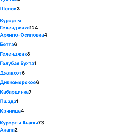
Шепси
3
Курорты
Геленджика
124
Архипо-Осиповка
4
Бетта
6
Геленджик
8
Голубая Бухта
1
Джанхот
6
Дивноморское
6
Кабардинка
7
Пшада
1
Криница
4
Курорты Анапы
73
Анапа
2