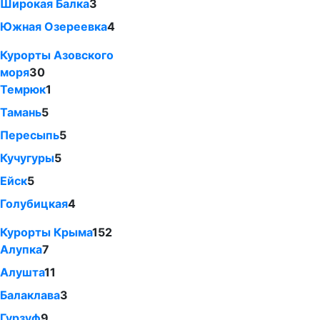
Широкая Балка
3
Южная Озереевка
4
Курорты Азовского
моря
30
Темрюк
1
Тамань
5
Пересыпь
5
Кучугуры
5
Ейск
5
Голубицкая
4
Курорты Крыма
152
Алупка
7
Алушта
11
Балаклава
3
Гурзуф
9