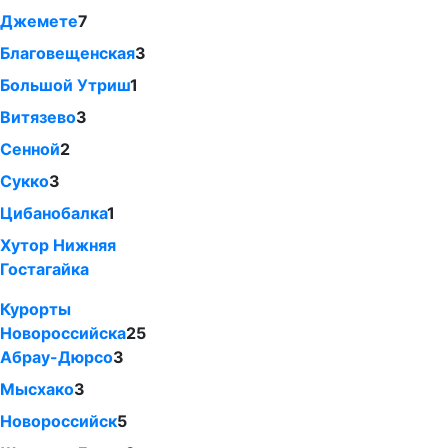
Джемете
7
Благовещенская
3
Большой Утриш
1
Витязево
3
Сенной
2
Сукко
3
Цибанобалка
1
Хутор Нижняя
Гостагайка
Курорты
Новороссийска
25
Абрау-Дюрсо
3
Мысхако
3
Новороссийск
5