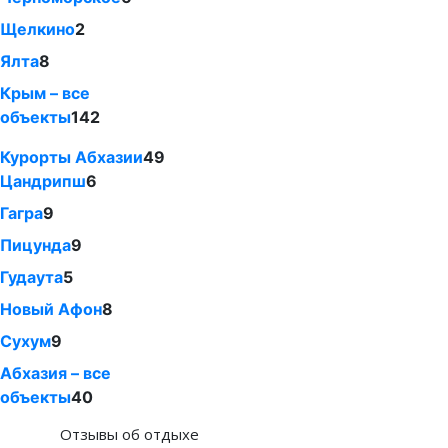
Щелкино
2
Ялта
8
Крым – все
объекты
142
Курорты Абхазии
49
Цандрипш
6
Гагра
9
Пицунда
9
Гудаута
5
Новый Афон
8
Сухум
9
Абхазия – все
объекты
40
Отзывы об отдыхе