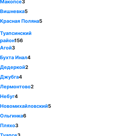
Макопсе
3
Вишневка
5
Красная Поляна
5
Туапсинский
район
156
Агой
3
Бухта Инал
4
Дедеркой
2
Джубга
4
Лермонтово
2
Небуг
4
Новомихайловский
5
Ольгинка
6
Пляхо
3
Туапсе
3