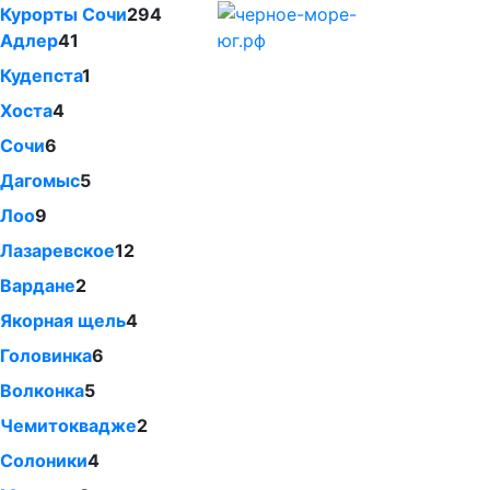
Курорты Сочи
294
Адлер
41
Кудепста
1
Хоста
4
Сочи
6
Дагомыс
5
Лоо
9
Лазаревское
12
Вардане
2
Якорная щель
4
Головинка
6
Волконка
5
Чемитоквадже
2
Солоники
4