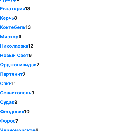
Евпатория
13
Керчь
8
Коктебель
13
Мисхор
9
Николаевка
12
Новый Свет
6
Орджоникидзе
7
Партенит
7
Саки
11
Севастополь
9
Судак
9
Феодосия
10
Форос
7
Черноморское
6