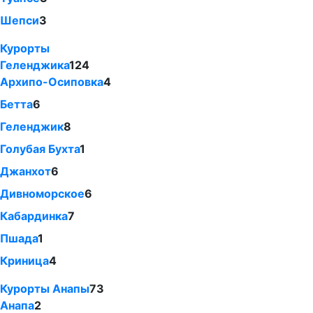
Шепси
3
Курорты
Геленджика
124
Архипо-Осиповка
4
Бетта
6
Геленджик
8
Голубая Бухта
1
Джанхот
6
Дивноморское
6
Кабардинка
7
Пшада
1
Криница
4
Курорты Анапы
73
Анапа
2