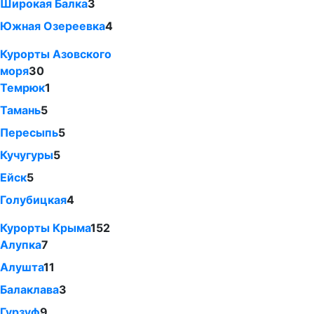
Широкая Балка
3
Южная Озереевка
4
Курорты Азовского
моря
30
Темрюк
1
Тамань
5
Пересыпь
5
Кучугуры
5
Ейск
5
Голубицкая
4
Курорты Крыма
152
Алупка
7
Алушта
11
Балаклава
3
Гурзуф
9