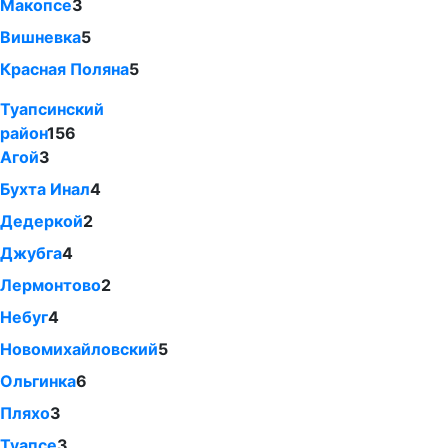
Макопсе
3
Вишневка
5
Красная Поляна
5
Туапсинский
район
156
Агой
3
Бухта Инал
4
Дедеркой
2
Джубга
4
Лермонтово
2
Небуг
4
Новомихайловский
5
Ольгинка
6
Пляхо
3
Туапсе
3