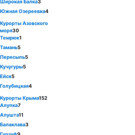
Широкая Балка
3
Южная Озереевка
4
Курорты Азовского
моря
30
Темрюк
1
Тамань
5
Пересыпь
5
Кучугуры
5
Ейск
5
Голубицкая
4
Курорты Крыма
152
Алупка
7
Алушта
11
Балаклава
3
Гурзуф
9