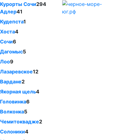
Курорты Сочи
294
Адлер
41
Кудепста
1
Хоста
4
Сочи
6
Дагомыс
5
Лоо
9
Лазаревское
12
Вардане
2
Якорная щель
4
Головинка
6
Волконка
5
Чемитоквадже
2
Солоники
4