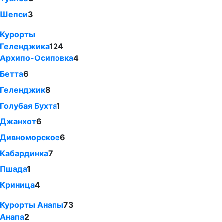
Шепси
3
Курорты
Геленджика
124
Архипо-Осиповка
4
Бетта
6
Геленджик
8
Голубая Бухта
1
Джанхот
6
Дивноморское
6
Кабардинка
7
Пшада
1
Криница
4
Курорты Анапы
73
Анапа
2