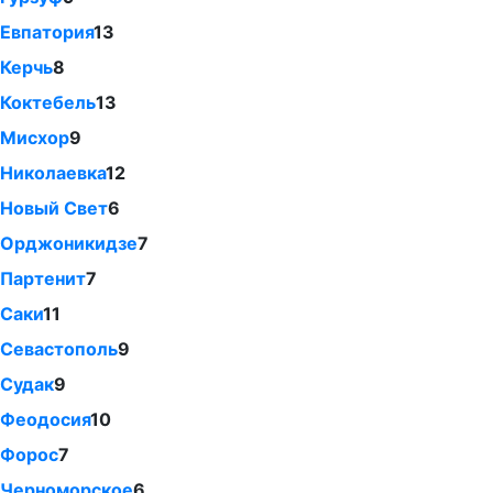
Евпатория
13
Керчь
8
Коктебель
13
Мисхор
9
Николаевка
12
Новый Свет
6
Орджоникидзе
7
Партенит
7
Саки
11
Севастополь
9
Судак
9
Феодосия
10
Форос
7
Черноморское
6