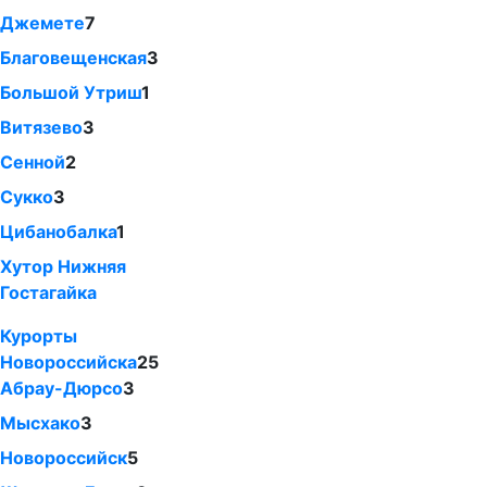
Джемете
7
Благовещенская
3
Большой Утриш
1
Витязево
3
Сенной
2
Сукко
3
Цибанобалка
1
Хутор Нижняя
Гостагайка
Курорты
Новороссийска
25
Абрау-Дюрсо
3
Мысхако
3
Новороссийск
5