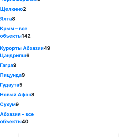
Щелкино
2
Ялта
8
Крым – все
объекты
142
Курорты Абхазии
49
Цандрипш
6
Гагра
9
Пицунда
9
Гудаута
5
Новый Афон
8
Сухум
9
Абхазия – все
объекты
40