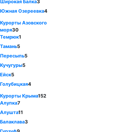
Широкая Балка
3
Южная Озереевка
4
Курорты Азовского
моря
30
Темрюк
1
Тамань
5
Пересыпь
5
Кучугуры
5
Ейск
5
Голубицкая
4
Курорты Крыма
152
Алупка
7
Алушта
11
Балаклава
3
Гурзуф
9