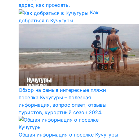
адрес, как проехать.
Как
добраться в Кучугуры
Обзор на самые интересные пляжи
поселка Кучугуры – полезная
информация, вопрос ответ, отзывы
туристов, курортный сезон 2024.
Общая информация о поселке Кучугуры