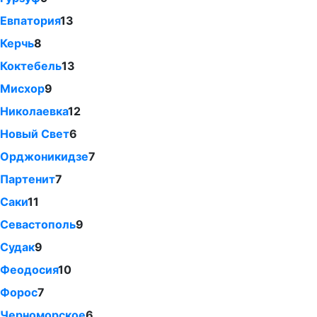
Евпатория
13
Керчь
8
Коктебель
13
Мисхор
9
Николаевка
12
Новый Свет
6
Орджоникидзе
7
Партенит
7
Саки
11
Севастополь
9
Судак
9
Феодосия
10
Форос
7
Черноморское
6