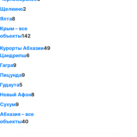
Щелкино
2
Ялта
8
Крым – все
объекты
142
Курорты Абхазии
49
Цандрипш
6
Гагра
9
Пицунда
9
Гудаута
5
Новый Афон
8
Сухум
9
Абхазия – все
объекты
40