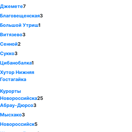
Джемете
7
Благовещенская
3
Большой Утриш
1
Витязево
3
Сенной
2
Сукко
3
Цибанобалка
1
Хутор Нижняя
Гостагайка
Курорты
Новороссийска
25
Абрау-Дюрсо
3
Мысхако
3
Новороссийск
5