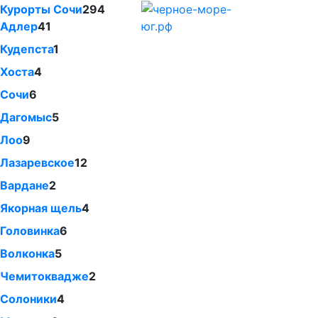
Курорты Сочи
294
Адлер
41
Кудепста
1
Хоста
4
Сочи
6
Дагомыс
5
Лоо
9
Лазаревское
12
Вардане
2
Якорная щель
4
Головинка
6
Волконка
5
Чемитоквадже
2
Солоники
4