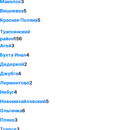
Макопсе
3
Вишневка
5
Красная Поляна
5
Туапсинский
район
156
Агой
3
Бухта Инал
4
Дедеркой
2
Джубга
4
Лермонтово
2
Небуг
4
Новомихайловский
5
Ольгинка
6
Пляхо
3
Туапсе
3