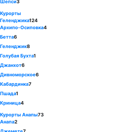
Шепси
3
Курорты
Геленджика
124
Архипо-Осиповка
4
Бетта
6
Геленджик
8
Голубая Бухта
1
Джанхот
6
Дивноморское
6
Кабардинка
7
Пшада
1
Криница
4
Курорты Анапы
73
Анапа
2
Джемете
7