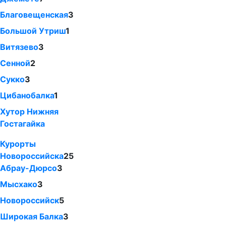
Благовещенская
3
Большой Утриш
1
Витязево
3
Сенной
2
Сукко
3
Цибанобалка
1
Хутор Нижняя
Гостагайка
Курорты
Новороссийска
25
Абрау-Дюрсо
3
Мысхако
3
Новороссийск
5
Широкая Балка
3