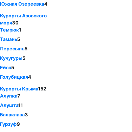
Южная Озереевка
4
Курорты Азовского
моря
30
Темрюк
1
Тамань
5
Пересыпь
5
Кучугуры
5
Ейск
5
Голубицкая
4
Курорты Крыма
152
Алупка
7
Алушта
11
Балаклава
3
Гурзуф
9