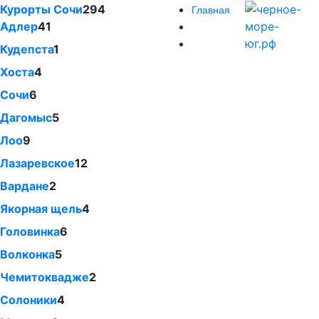
Курорты Сочи
294
Главная
Адлер
41
Кудепста
1
Хоста
4
Сочи
6
Дагомыс
5
Лоо
9
Лазаревское
12
Вардане
2
Якорная щель
4
Головинка
6
Волконка
5
Чемитоквадже
2
Солоники
4