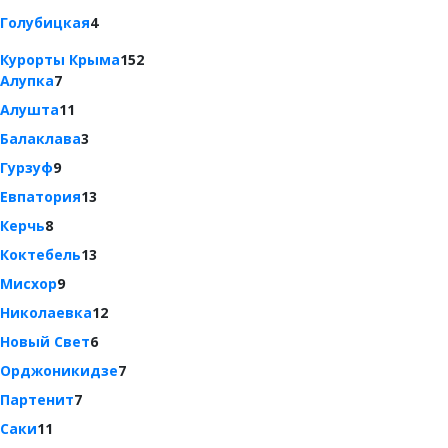
Голубицкая
4
Курорты Крыма
152
Алупка
7
Алушта
11
Балаклава
3
Гурзуф
9
Евпатория
13
Керчь
8
Коктебель
13
Мисхор
9
Николаевка
12
Новый Свет
6
Орджоникидзе
7
Партенит
7
Саки
11