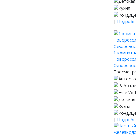
|
Подробне
1-комнатна
Новороссий
Суворовска
Просмотро
|
Подробне