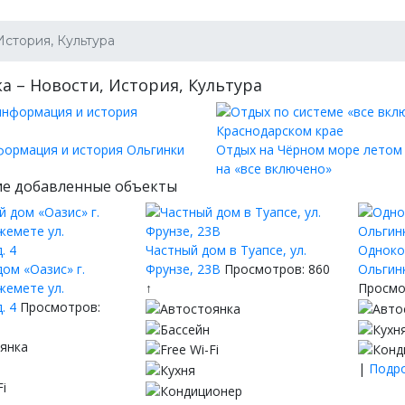
История, Культура
а – Новости, История, Культура
ормация и история Ольгинки
Отдых на Чёрном море летом
на «все включено»
е добавленные объекты
Частный дом в Туапсе, ул.
Одноко
ом «Оазис» г.
Фрунзе, 23В
Просмотров: 860
Ольгинк
жемете ул.
↑
Просмо
. 4
Просмотров:
|
Подро