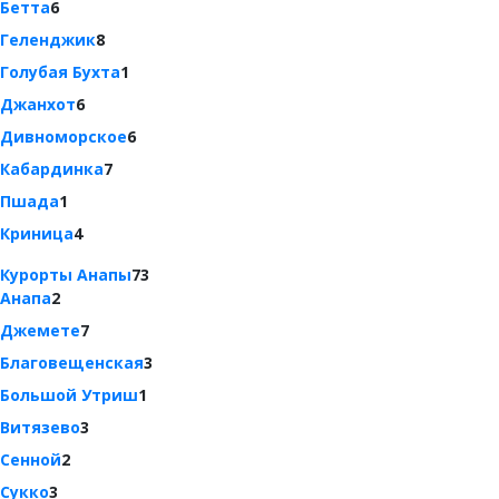
Бетта
6
Геленджик
8
Голубая Бухта
1
Джанхот
6
Дивноморское
6
Кабардинка
7
Пшада
1
Криница
4
Курорты Анапы
73
Анапа
2
Джемете
7
Благовещенская
3
Большой Утриш
1
Витязево
3
Сенной
2
Сукко
3