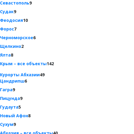
Севастополь
9
Судак
9
Феодосия
10
Форос
7
Черноморское
6
Щелкино
2
Ялта
8
Крым – все объекты
142
Курорты Абхазии
49
Цандрипш
6
Гагра
9
Пицунда
9
Гудаута
5
Новый Афон
8
Сухум
9
Абхазия – все объекты
40