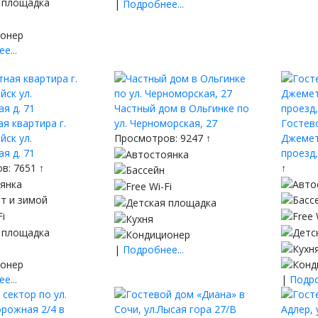
|
Подробнее...
е...
Частный дом в Ольгинке по
я квартира г.
ул. Черноморская, 27
Гостев
ск ул.
Просмотров: 9247 ↑
Джемет
я д. 71
проезд,
в: 7651 ↑
↑
|
Подробнее...
е...
|
Подро