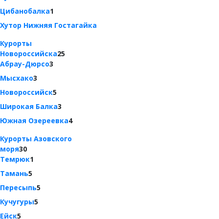
Цибанобалка
1
Хутор Нижняя Гостагайка
Курорты
Новороссийска
25
Абрау-Дюрсо
3
Мысхако
3
Новороссийск
5
Широкая Балка
3
Южная Озереевка
4
Курорты Азовского
моря
30
Темрюк
1
Тамань
5
Пересыпь
5
Кучугуры
5
Ейск
5