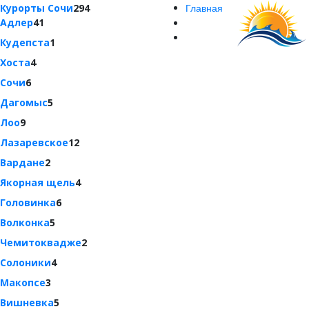
Курорты Сочи
294
Главная
Адлер
41
Кудепста
1
Хоста
4
Сочи
6
Дагомыс
5
Лоо
9
Лазаревское
12
Вардане
2
Якорная щель
4
Головинка
6
Волконка
5
Чемитоквадже
2
Солоники
4
Макопсе
3
Вишневка
5