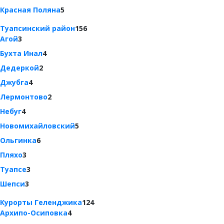
Красная Поляна
5
Туапсинский район
156
Агой
3
Бухта Инал
4
Дедеркой
2
Джубга
4
Лермонтово
2
Небуг
4
Новомихайловский
5
Ольгинка
6
Пляхо
3
Туапсе
3
Шепси
3
Курорты Геленджика
124
Архипо-Осиповка
4