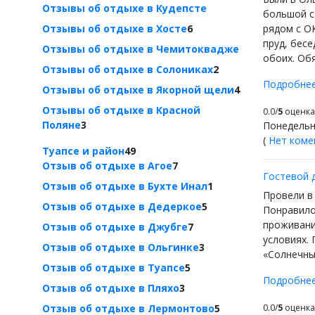
Отзывы об отдыхе в Кудепсте
большой ст
Отзывы об отдыхе в Хосте
6
рядом с ОК
пруд, бес
Отзывы об отдыхе в Чемитоквадже
обоих. Об
Отзывы об отдыхе в Солониках
2
Подробне
Отзывы об отдыхе в Якорной щели
4
Отзывы об отдыхе в Красной
0.0/
5
оценка 
Поляне
3
Понедельн
(
Нет коме
Туапсе и район
49
Отзыв об отдыхе в Агое
7
Гостевой 
Отзыв об отдыхе в Бухте Инал
1
Провели в 
Отзыв об отдыхе в Дедеркое
5
Понравило
проживани
Отзыв об отдыхе в Джубге
7
условиях. 
Отзыв об отдыхе в Ольгинке
3
«Солнечный
Отзыв об отдыхе в Туапсе
5
Подробне
Отзыв об отдыхе в Пляхо
3
Отзыв об отдыхе в Лермонтово
5
0.0/
5
оценка 