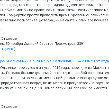
епени, рады очень, что не прогадали. «Домик лесника» называет
 Орбита, мог бы по праву носить знак «эко». Очень красивое ме
едки. Комфортно просто проводить время. Уровень обслуживания
язательно посмотрите фотографии на сайте – сами всё поймёте
е
(0 голосов)
ик, 30 ноября Дмитрий Саратов Просмотров: 3391
нтариев )
дом «Солнечный». Ольгинка, ул. Солнечная, 10 — отзывы от от
Ольгинке трое суток в августе 2016 года, проездом из Москвы в
сь. Поселок больше для семейного отдыха, особой развлекатель
е повыше, чем во многих местах побережья. И иногда лучше ос
Природа красивая вокруг, не ленитесь и прогуляйтесь на гору. 
» по ул. Солнечная д. 10. Номер отличный, всё нужное имеется.
е
(0 голосов)