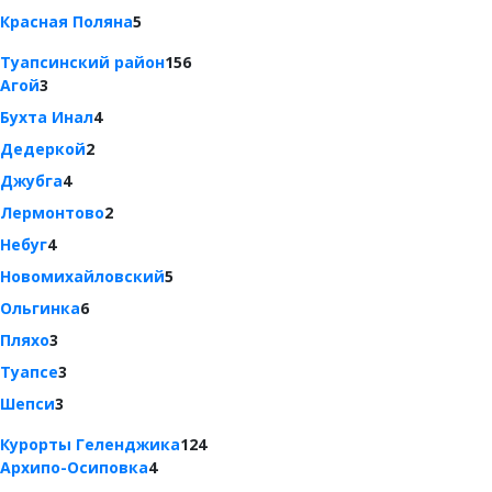
Красная Поляна
5
Туапсинский район
156
Агой
3
Бухта Инал
4
Дедеркой
2
Джубга
4
Лермонтово
2
Небуг
4
Новомихайловский
5
Ольгинка
6
Пляхо
3
Туапсе
3
Шепси
3
Курорты Геленджика
124
Архипо-Осиповка
4