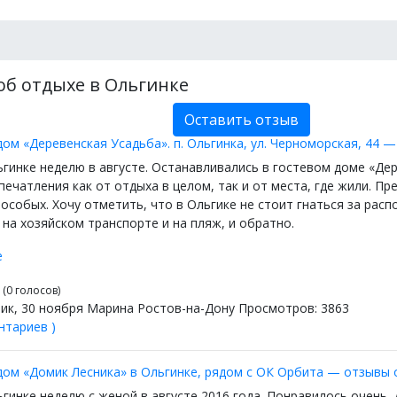
об отдыхе в Ольгинке
Оставить отзыв
дом «Деревенская Усадьба». п. Ольгинка, ул. Черноморская, 44
гинке неделю в августе. Останавливались в гостевом доме «Дер
ечатления как от отдыха в целом, так и от места, где жили. П
особых. Хочу отметить, что в Ольгике не стоит гнаться за рас
на хозяйском транспорте и на пляж, и обратно.
е
(0 голосов)
ик, 30 ноября Марина Ростов-на-Дону Просмотров: 3863
нтариев )
дом «Домик Лесника» в Ольгинке, рядом с ОК Орбита — отзывы
ьгинке неделю с женой в августе 2016 года. Понравилось очень