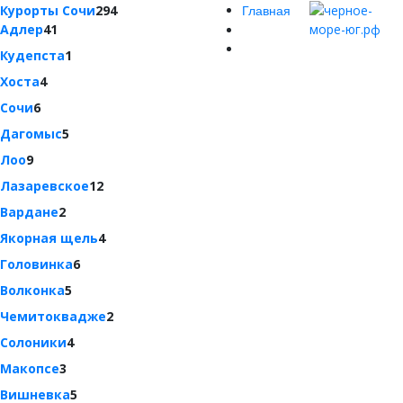
Курорты Сочи
294
Главная
Адлер
41
Кудепста
1
Хоста
4
Сочи
6
Дагомыс
5
Лоо
9
Лазаревское
12
Вардане
2
Якорная щель
4
Головинка
6
Волконка
5
Чемитоквадже
2
Солоники
4
Макопсе
3
Вишневка
5