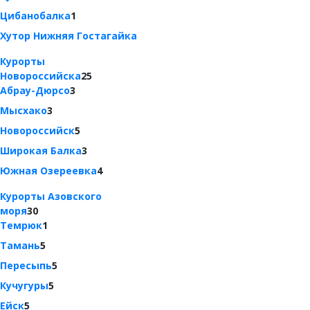
Цибанобалка
1
Хутор Нижняя Гостагайка
Курорты
Новороссийска
25
Абрау-Дюрсо
3
Мысхако
3
Новороссийск
5
Широкая Балка
3
Южная Озереевка
4
Курорты Азовского
моря
30
Темрюк
1
Тамань
5
Пересыпь
5
Кучугуры
5
Ейск
5