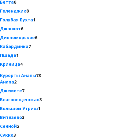
Бетта
6
Геленджик
8
Голубая Бухта
1
Джанхот
6
Дивноморское
6
Кабардинка
7
Пшада
1
Криница
4
Курорты Анапы
73
Анапа
2
Джемете
7
Благовещенская
3
Большой Утриш
1
Витязево
3
Сенной
2
Сукко
3