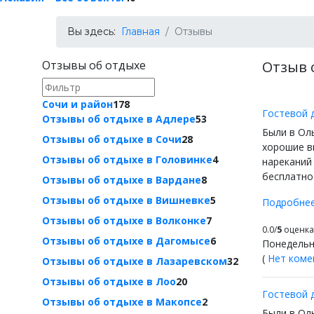
Вы здесь:
Главная
Отзывы
Отзывы об отдыхе
Отзыв 
Сочи и район
178
Гостевой 
Отзывы об отдыхе в Адлере
53
Были в Оль
Отзывы об отдыхе в Сочи
28
хорошие вп
Отзывы об отдыхе в Головинке
4
нареканий 
бесплатно 
Отзывы об отдыхе в Вардане
8
Отзывы об отдыхе в Вишневке
5
Подробне
Отзывы об отдыхе в Волконке
7
0.0/
5
оценка 
Отзывы об отдыхе в Дагомысе
6
Понедельн
(
Нет коме
Отзывы об отдыхе в Лазаревском
32
Отзывы об отдыхе в Лоо
20
Гостевой 
Отзывы об отдыхе в Макопсе
2
Были в Ол