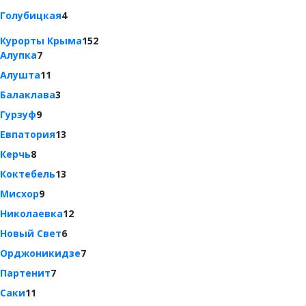
Голубицкая
4
Курорты Крыма
152
Алупка
7
Алушта
11
Балаклава
3
Гурзуф
9
Евпатория
13
Керчь
8
Коктебель
13
Мисхор
9
Николаевка
12
Новый Свет
6
Орджоникидзе
7
Партенит
7
Саки
11