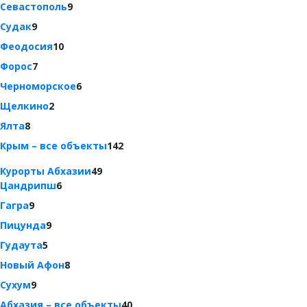
Севастополь
9
Судак
9
Феодосия
10
Форос
7
Черноморское
6
Щелкино
2
Ялта
8
Крым – все объекты
142
Курорты Абхазии
49
Цандрипш
6
Гагра
9
Пицунда
9
Гудаута
5
Новый Афон
8
Сухум
9
Абхазия – все объекты
40