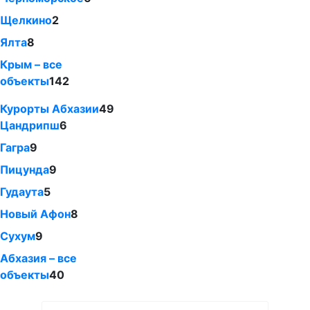
Щелкино
2
Ялта
8
Крым – все
объекты
142
Курорты Абхазии
49
Цандрипш
6
Гагра
9
Пицунда
9
Гудаута
5
Новый Афон
8
Сухум
9
Абхазия – все
объекты
40