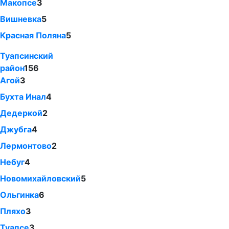
Макопсе
3
Вишневка
5
Красная Поляна
5
Туапсинский
район
156
Агой
3
Бухта Инал
4
Дедеркой
2
Джубга
4
Лермонтово
2
Небуг
4
Новомихайловский
5
Ольгинка
6
Пляхо
3
Туапсе
3