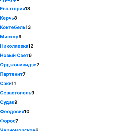
Евпатория
13
Керчь
8
Коктебель
13
Мисхор
9
Николаевка
12
Новый Свет
6
Орджоникидзе
7
Партенит
7
Саки
11
Севастополь
9
Судак
9
Феодосия
10
Форос
7
Черноморское
6