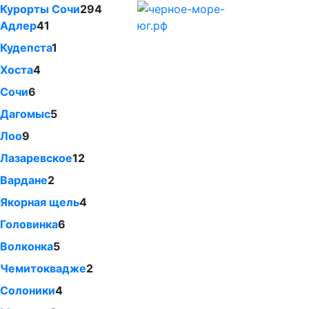
Курорты Сочи
294
Адлер
41
Кудепста
1
Хоста
4
Сочи
6
Дагомыс
5
Лоо
9
Лазаревское
12
Вардане
2
Якорная щель
4
Головинка
6
Волконка
5
Чемитоквадже
2
Солоники
4