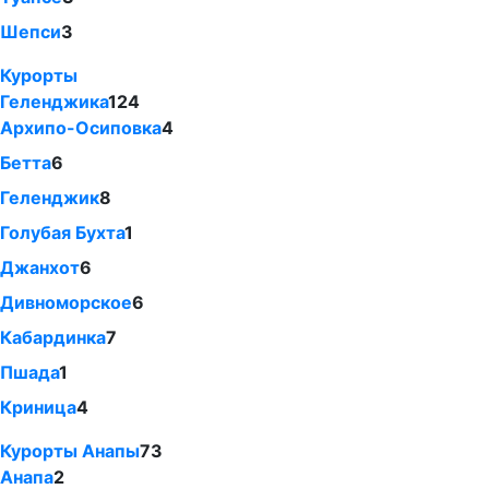
Шепси
3
Курорты
Геленджика
124
Архипо-Осиповка
4
Бетта
6
Геленджик
8
Голубая Бухта
1
Джанхот
6
Дивноморское
6
Кабардинка
7
Пшада
1
Криница
4
Курорты Анапы
73
Анапа
2