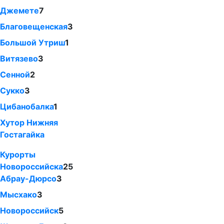
Джемете
7
Благовещенская
3
Большой Утриш
1
Витязево
3
Сенной
2
Сукко
3
Цибанобалка
1
Хутор Нижняя
Гостагайка
Курорты
Новороссийска
25
Абрау-Дюрсо
3
Мысхако
3
Новороссийск
5