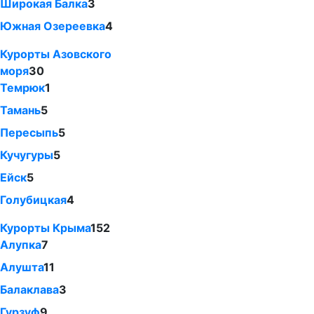
Широкая Балка
3
Южная Озереевка
4
Курорты Азовского
моря
30
Темрюк
1
Тамань
5
Пересыпь
5
Кучугуры
5
Ейск
5
Голубицкая
4
Курорты Крыма
152
Алупка
7
Алушта
11
Балаклава
3
Гурзуф
9