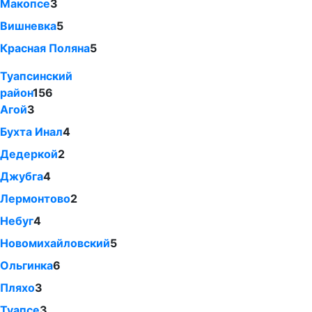
Макопсе
3
Вишневка
5
Красная Поляна
5
Туапсинский
район
156
Агой
3
Бухта Инал
4
Дедеркой
2
Джубга
4
Лермонтово
2
Небуг
4
Новомихайловский
5
Ольгинка
6
Пляхо
3
Туапсе
3