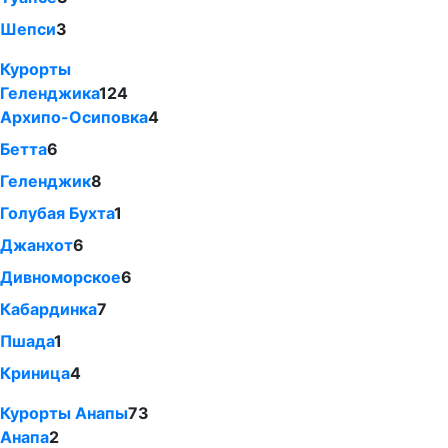
Шепси
3
Курорты
Геленджика
124
Архипо-Осиповка
4
Бетта
6
Геленджик
8
Голубая Бухта
1
Джанхот
6
Дивноморское
6
Кабардинка
7
Пшада
1
Криница
4
Курорты Анапы
73
Анапа
2