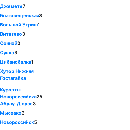
Джемете
7
Благовещенская
3
Большой Утриш
1
Витязево
3
Сенной
2
Сукко
3
Цибанобалка
1
Хутор Нижняя
Гостагайка
Курорты
Новороссийска
25
Абрау-Дюрсо
3
Мысхако
3
Новороссийск
5