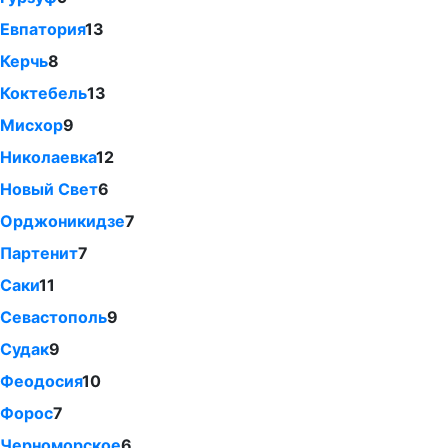
Евпатория
13
Керчь
8
Коктебель
13
Мисхор
9
Николаевка
12
Новый Свет
6
Орджоникидзе
7
Партенит
7
Саки
11
Севастополь
9
Судак
9
Феодосия
10
Форос
7
Черноморское
6