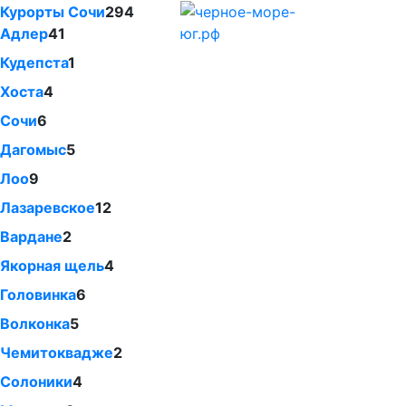
Курорты Сочи
294
Адлер
41
Кудепста
1
Хоста
4
Сочи
6
Дагомыс
5
Лоо
9
Лазаревское
12
Вардане
2
Якорная щель
4
Головинка
6
Волконка
5
Чемитоквадже
2
Солоники
4