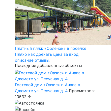
Платный пляж «Орленок» в поселке
Пляхо как доехать цена за вход
описание отзывы.
Последние добавленные объекты
Гостевой дом «Оазис» г. Анапа п.
Джемете ул. Песчаная д. 4
Просмотров:
10532 ↑