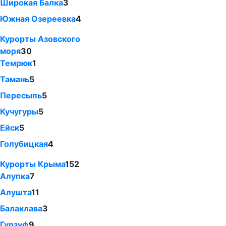
Широкая Балка
3
Южная Озереевка
4
Курорты Азовского
моря
30
Темрюк
1
Тамань
5
Пересыпь
5
Кучугуры
5
Ейск
5
Голубицкая
4
Курорты Крыма
152
Алупка
7
Алушта
11
Балаклава
3
Гурзуф
9