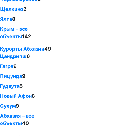
Щелкино
2
Ялта
8
Крым – все
объекты
142
Курорты Абхазии
49
Цандрипш
6
Гагра
9
Пицунда
9
Гудаута
5
Новый Афон
8
Сухум
9
Абхазия – все
объекты
40