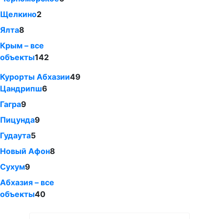
Щелкино
2
Ялта
8
Крым – все
объекты
142
Курорты Абхазии
49
Цандрипш
6
Гагра
9
Пицунда
9
Гудаута
5
Новый Афон
8
Сухум
9
Абхазия – все
объекты
40