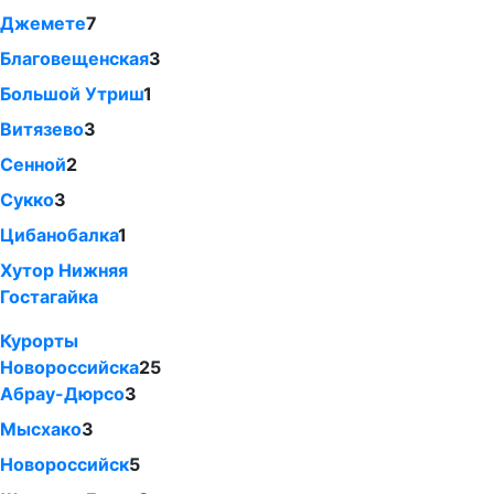
Джемете
7
Благовещенская
3
Большой Утриш
1
Витязево
3
Сенной
2
Сукко
3
Цибанобалка
1
Хутор Нижняя
Гостагайка
Курорты
Новороссийска
25
Абрау-Дюрсо
3
Мысхако
3
Новороссийск
5