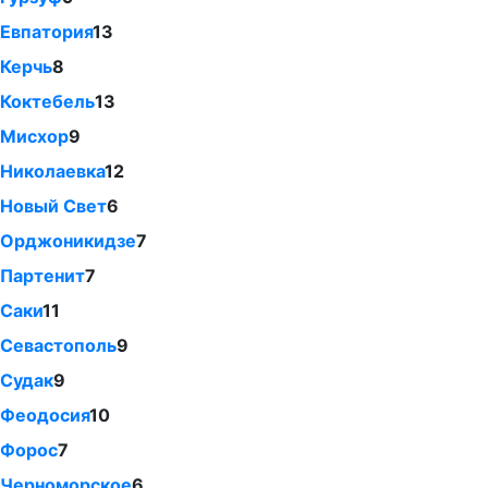
Евпатория
13
Керчь
8
Коктебель
13
Мисхор
9
Николаевка
12
Новый Свет
6
Орджоникидзе
7
Партенит
7
Саки
11
Севастополь
9
Судак
9
Феодосия
10
Форос
7
Черноморское
6