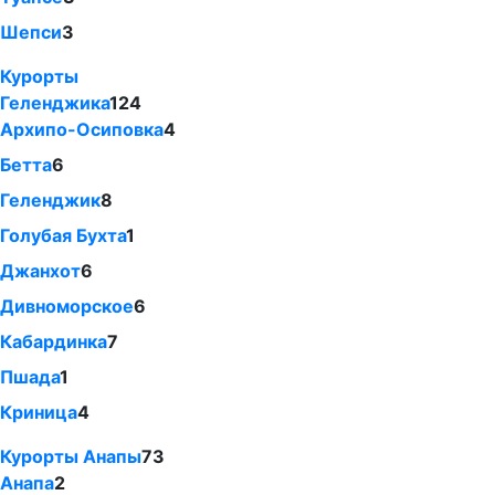
Шепси
3
Курорты
Геленджика
124
Архипо-Осиповка
4
Бетта
6
Геленджик
8
Голубая Бухта
1
Джанхот
6
Дивноморское
6
Кабардинка
7
Пшада
1
Криница
4
Курорты Анапы
73
Анапа
2