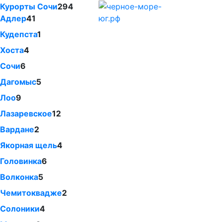
Курорты Сочи
294
Адлер
41
Кудепста
1
Хоста
4
Сочи
6
Дагомыс
5
Лоо
9
Лазаревское
12
Вардане
2
Якорная щель
4
Головинка
6
Волконка
5
Чемитоквадже
2
Солоники
4