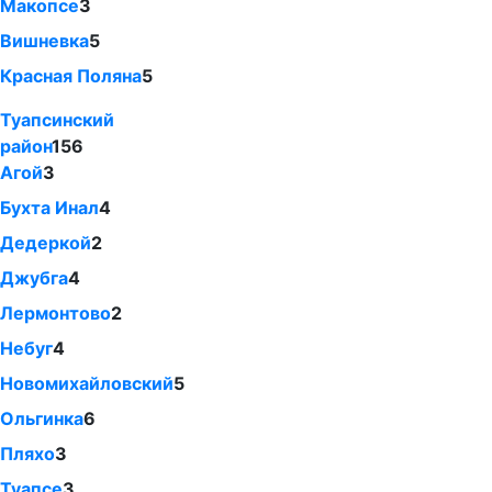
Макопсе
3
Вишневка
5
Красная Поляна
5
Туапсинский
район
156
Агой
3
Бухта Инал
4
Дедеркой
2
Джубга
4
Лермонтово
2
Небуг
4
Новомихайловский
5
Ольгинка
6
Пляхо
3
Туапсе
3