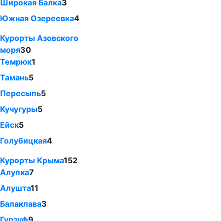
Широкая Балка
3
Южная Озереевка
4
Курорты Азовского
моря
30
Темрюк
1
Тамань
5
Пересыпь
5
Кучугуры
5
Ейск
5
Голубицкая
4
Курорты Крыма
152
Алупка
7
Алушта
11
Балаклава
3
Гурзуф
9