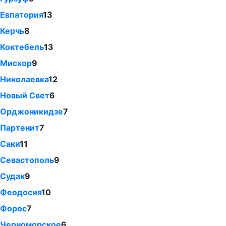
Евпатория
13
Керчь
8
Коктебель
13
Мисхор
9
Николаевка
12
Новый Свет
6
Орджоникидзе
7
Партенит
7
Саки
11
Севастополь
9
Судак
9
Феодосия
10
Форос
7
Черноморское
6