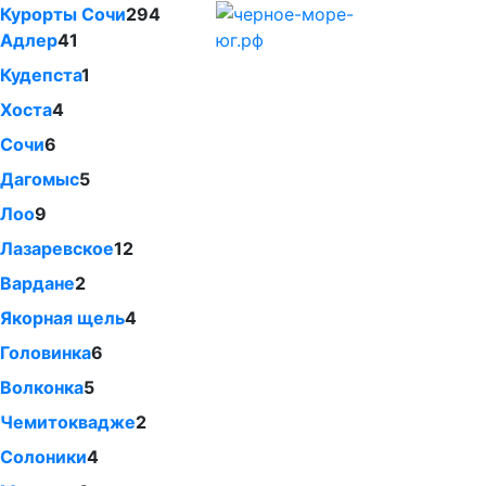
Курорты Сочи
294
Адлер
41
Кудепста
1
Хоста
4
Сочи
6
Дагомыс
5
Лоо
9
Лазаревское
12
Вардане
2
Якорная щель
4
Головинка
6
Волконка
5
Чемитоквадже
2
Солоники
4