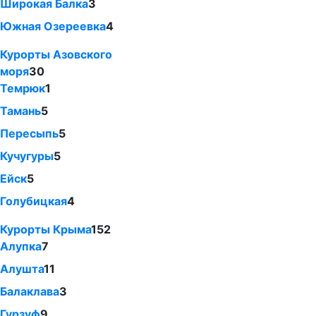
Широкая Балка
3
Южная Озереевка
4
Курорты Азовского
моря
30
Темрюк
1
Тамань
5
Пересыпь
5
Кучугуры
5
Ейск
5
Голубицкая
4
Курорты Крыма
152
Алупка
7
Алушта
11
Балаклава
3
Гурзуф
9