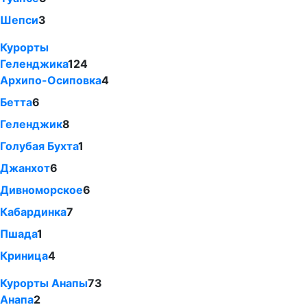
Шепси
3
Курорты
Геленджика
124
Архипо-Осиповка
4
Бетта
6
Геленджик
8
Голубая Бухта
1
Джанхот
6
Дивноморское
6
Кабардинка
7
Пшада
1
Криница
4
Курорты Анапы
73
Анапа
2