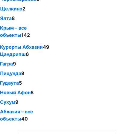
Щелкино
2
Ялта
8
Крым – все
объекты
142
Курорты Абхазии
49
Цандрипш
6
Гагра
9
Пицунда
9
Гудаута
5
Новый Афон
8
Сухум
9
Абхазия – все
объекты
40