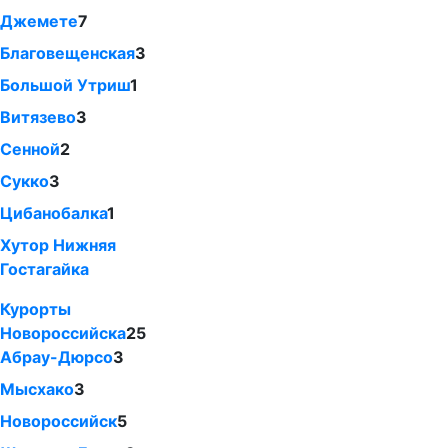
Джемете
7
Благовещенская
3
Большой Утриш
1
Витязево
3
Сенной
2
Сукко
3
Цибанобалка
1
Хутор Нижняя
Гостагайка
Курорты
Новороссийска
25
Абрау-Дюрсо
3
Мысхако
3
Новороссийск
5