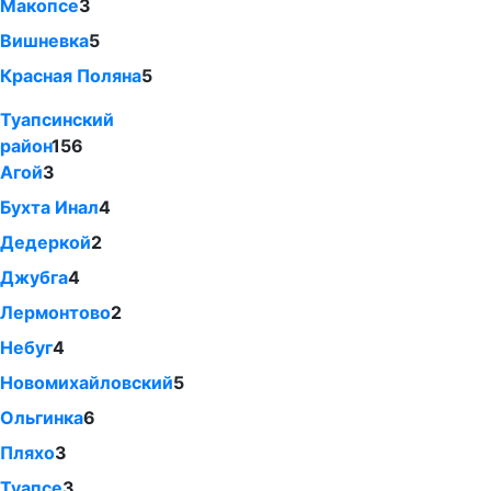
Макопсе
3
Вишневка
5
Красная Поляна
5
Туапсинский
район
156
Агой
3
Бухта Инал
4
Дедеркой
2
Джубга
4
Лермонтово
2
Небуг
4
Новомихайловский
5
Ольгинка
6
Пляхо
3
Туапсе
3