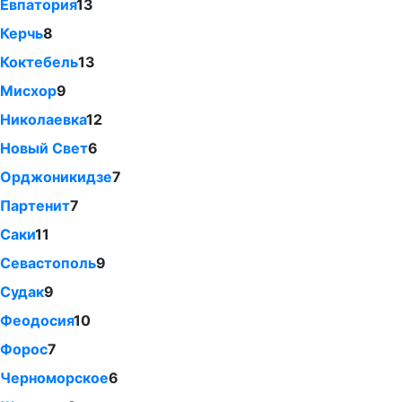
Евпатория
13
Керчь
8
Коктебель
13
Мисхор
9
Николаевка
12
Новый Свет
6
Орджоникидзе
7
Партенит
7
Саки
11
Севастополь
9
Судак
9
Феодосия
10
Форос
7
Черноморское
6