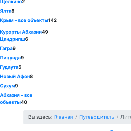
Щелкино
2
Ялта
8
Крым – все объекты
142
Курорты Абхазии
49
Цандрипш
6
Гагра
9
Пицунда
9
Гудаута
5
Новый Афон
8
Сухум
9
Абхазия – все
объекты
40
Вы здесь:
Главная
Путеводитель
Лит