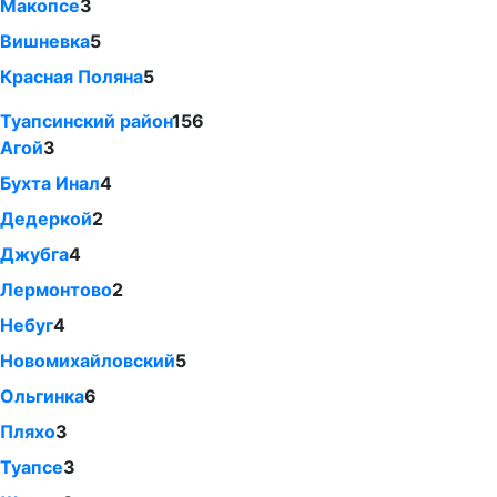
Макопсе
3
Вишневка
5
Красная Поляна
5
Туапсинский район
156
Агой
3
Бухта Инал
4
Дедеркой
2
Джубга
4
Лермонтово
2
Небуг
4
Новомихайловский
5
Ольгинка
6
Пляхо
3
Туапсе
3