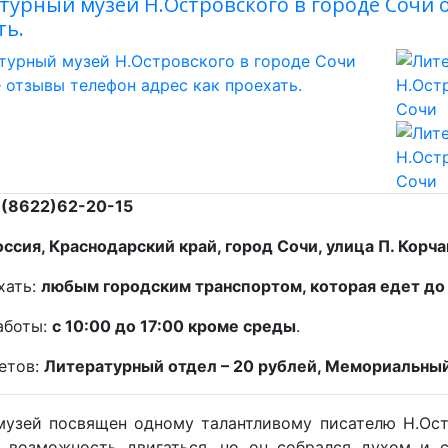
турный музей Н.Островского в городе Сочи 
ть.
:
(8622)62-20-15
оссия, Краснодарский край, город Сочи, улица П. Корча
хать:
любым городским транспортом, которая едет до
аботы:
с 10:00 до 17:00 кроме среды
.
етов:
Литературный отдел – 20 рублей, Мемориальный 
узей посвящен одному талантливому писателю Н.Ост
 возможность двигаться, но он собрался духом и с