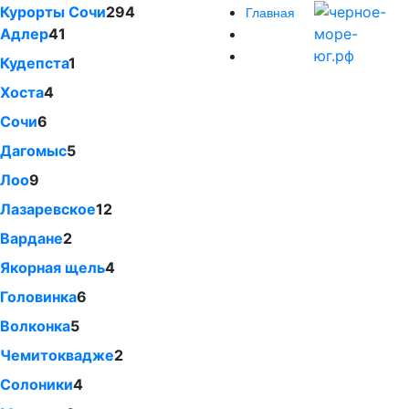
Курорты Сочи
294
Главная
Адлер
41
Кудепста
1
Хоста
4
Сочи
6
Дагомыс
5
Лоо
9
Лазаревское
12
Вардане
2
Якорная щель
4
Головинка
6
Волконка
5
Чемитоквадже
2
Солоники
4