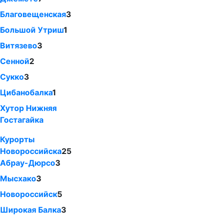
Благовещенская
3
Большой Утриш
1
Витязево
3
Сенной
2
Сукко
3
Цибанобалка
1
Хутор Нижняя
Гостагайка
Курорты
Новороссийска
25
Абрау-Дюрсо
3
Мысхако
3
Новороссийск
5
Широкая Балка
3