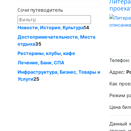
Литера
проеха
Сочи путеводитель
Новости, История, Культура
14
Достопримечательности, Места
отдыха
35
Рестораны, клубы, кафе
Телефон
Лечение, Бани, СПА
Инфраструктура, Бизнес, Товары и
Адрес:
Р
Услуги
25
Как прое
Режим р
Цена бил
Данный м
зрение и