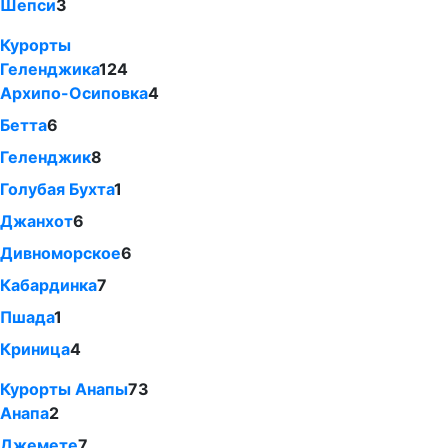
Шепси
3
Курорты
Геленджика
124
Архипо-Осиповка
4
Бетта
6
Геленджик
8
Голубая Бухта
1
Джанхот
6
Дивноморское
6
Кабардинка
7
Пшада
1
Криница
4
Курорты Анапы
73
Анапа
2
Джемете
7