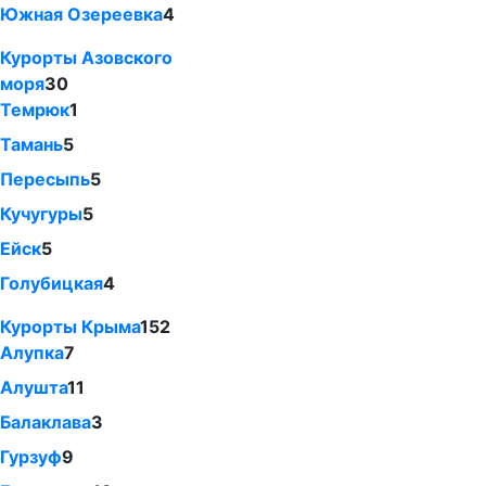
Южная Озереевка
4
Курорты Азовского
моря
30
Темрюк
1
Тамань
5
Пересыпь
5
Кучугуры
5
Ейск
5
Голубицкая
4
Курорты Крыма
152
Алупка
7
Алушта
11
Балаклава
3
Гурзуф
9