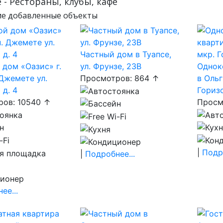
 - Рестораны, клубы, кафе
е добавленные объекты
Частный дом в Туапсе,
 дом «Оазис» г.
ул. Фрунзе, 23В
Однок
 Джемете ул.
Просмотров: 864 ↑
в Ольг
 д. 4
Горизо
ов: 10540 ↑
Просм
|
Подро
|
Подробнее...
ее...