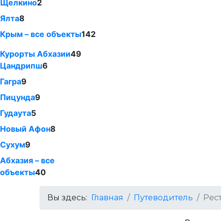
Щелкино
2
Ялта
8
Крым – все объекты
142
Курорты Абхазии
49
Цандрипш
6
Гагра
9
Пицунда
9
Гудаута
5
Новый Афон
8
Сухум
9
Абхазия – все
объекты
40
Вы здесь:
Главная
Путеводитель
Рес