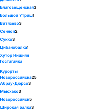
Благовещенская
3
Большой Утриш
1
Витязево
3
Сенной
2
Сукко
3
Цибанобалка
1
Хутор Нижняя
Гостагайка
Курорты
Новороссийска
25
Абрау-Дюрсо
3
Мысхако
3
Новороссийск
5
Широкая Балка
3