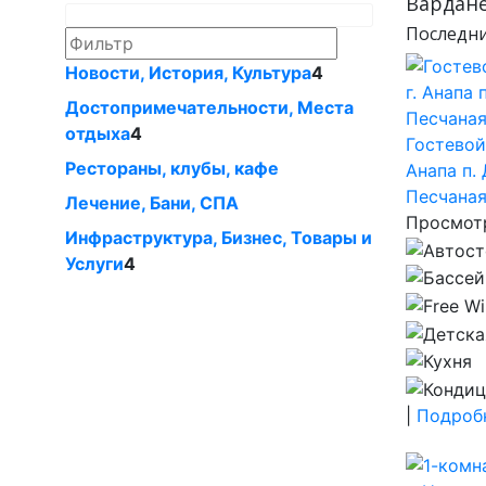
Вардане
Последни
Новости, История, Культура
4
Достопримечательности, Местa
отдыха
4
Гостевой
Рестораны, клубы, кафе
Анапа п.
Песчаная
Лечение, Бани, СПА
Просмотр
Инфраструктура, Бизнес, Товары и
Услуги
4
|
Подробн