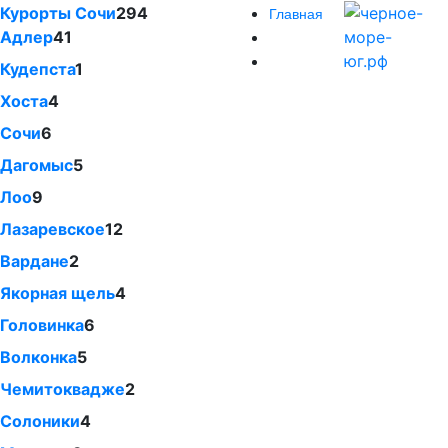
Курорты Сочи
294
Главная
Адлер
41
Кудепста
1
Хоста
4
Сочи
6
Дагомыс
5
Лоо
9
Лазаревское
12
Вардане
2
Якорная щель
4
Головинка
6
Волконка
5
Чемитоквадже
2
Солоники
4