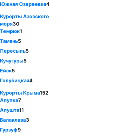
Южная Озереевка
4
Курорты Азовского
моря
30
Темрюк
1
Тамань
5
Пересыпь
5
Кучугуры
5
Ейск
5
Голубицкая
4
Курорты Крыма
152
Алупка
7
Алушта
11
Балаклава
3
Гурзуф
9