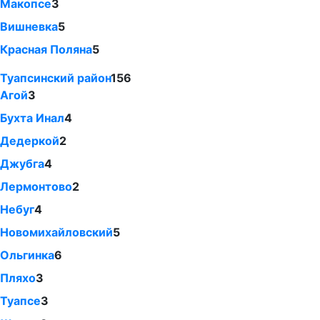
Макопсе
3
Вишневка
5
Красная Поляна
5
Туапсинский район
156
Агой
3
Бухта Инал
4
Дедеркой
2
Джубга
4
Лермонтово
2
Небуг
4
Новомихайловский
5
Ольгинка
6
Пляхо
3
Туапсе
3