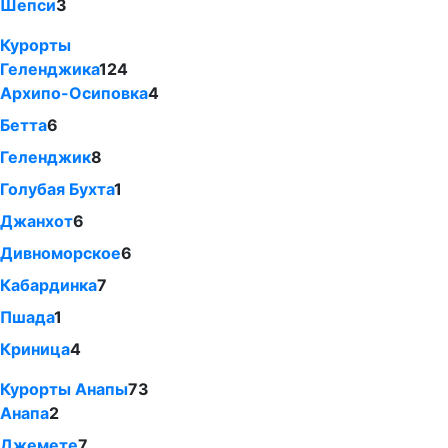
Шепси
3
Курорты
Геленджика
124
Архипо-Осиповка
4
Бетта
6
Геленджик
8
Голубая Бухта
1
Джанхот
6
Дивноморское
6
Кабардинка
7
Пшада
1
Криница
4
Курорты Анапы
73
Анапа
2
Джемете
7