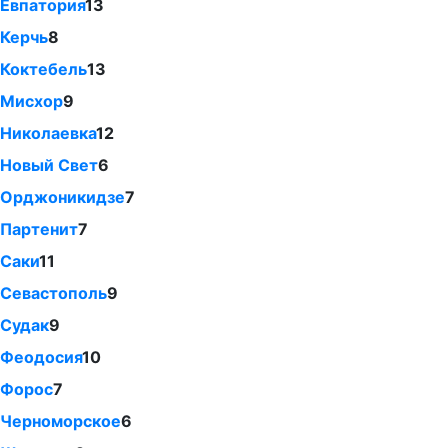
Евпатория
13
Керчь
8
Коктебель
13
Мисхор
9
Николаевка
12
Новый Свет
6
Орджоникидзе
7
Партенит
7
Саки
11
Севастополь
9
Судак
9
Феодосия
10
Форос
7
Черноморское
6