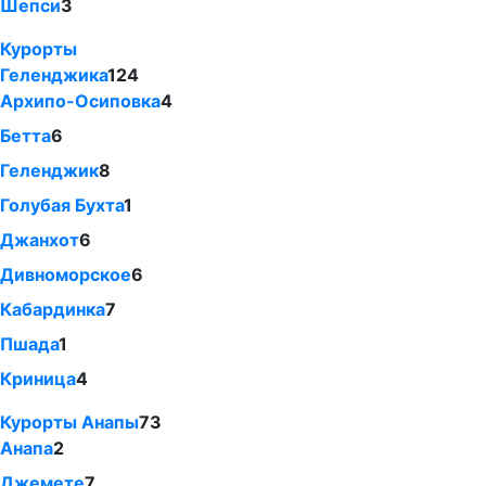
Шепси
3
Курорты
Геленджика
124
Архипо-Осиповка
4
Бетта
6
Геленджик
8
Голубая Бухта
1
Джанхот
6
Дивноморское
6
Кабардинка
7
Пшада
1
Криница
4
Курорты Анапы
73
Анапа
2
Джемете
7