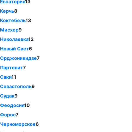
Евпатория
13
Керчь
8
Коктебель
13
Мисхор
9
Николаевка
12
Новый Свет
6
Орджоникидзе
7
Партенит
7
Саки
11
Севастополь
9
Судак
9
Феодосия
10
Форос
7
Черноморское
6