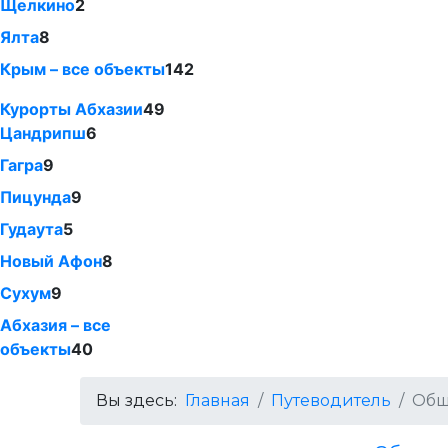
Щелкино
2
Ялта
8
Крым – все объекты
142
Курорты Абхазии
49
Цандрипш
6
Гагра
9
Пицунда
9
Гудаута
5
Новый Афон
8
Сухум
9
Абхазия – все
объекты
40
Вы здесь:
Главная
Путеводитель
Общ