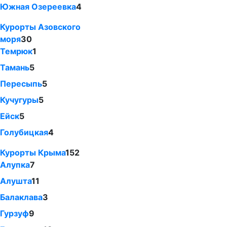
Южная Озереевка
4
Курорты Азовского
моря
30
Темрюк
1
Тамань
5
Пересыпь
5
Кучугуры
5
Ейск
5
Голубицкая
4
Курорты Крыма
152
Алупка
7
Алушта
11
Балаклава
3
Гурзуф
9