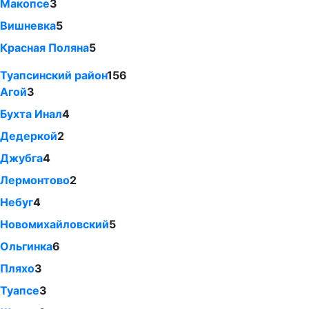
Макопсе
3
Вишневка
5
Красная Поляна
5
Туапсинский район
156
Агой
3
Бухта Инал
4
Дедеркой
2
Джубга
4
Лермонтово
2
Небуг
4
Новомихайловский
5
Ольгинка
6
Пляхо
3
Туапсе
3