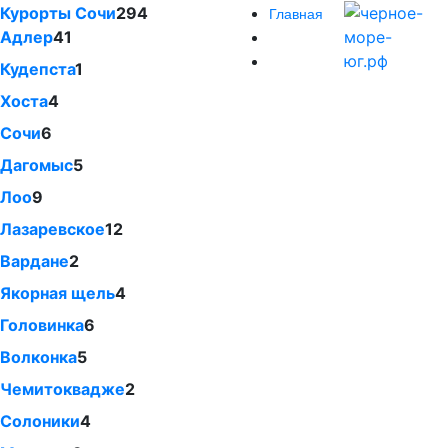
Курорты Сочи
294
Главная
Адлер
41
Кудепста
1
Хоста
4
Сочи
6
Дагомыс
5
Лоо
9
Лазаревское
12
Вардане
2
Якорная щель
4
Головинка
6
Волконка
5
Чемитоквадже
2
Солоники
4