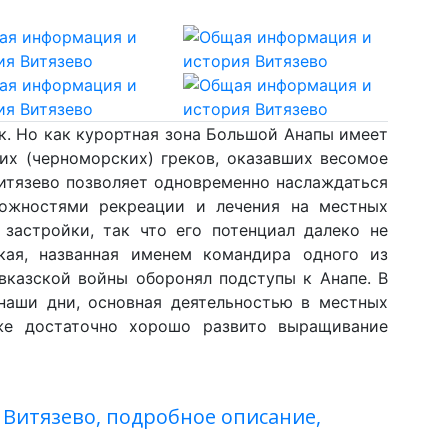
к. Но как курортная зона Большой Анапы имеет
ких (черноморских) греков, оказавших весомое
 Витязево позволяет одновременно наслаждаться
можностями рекреации и лечения на местных
 застройки, так что его потенциал далеко не
кая, названная именем командира одного из
авказской войны оборонял подступы к Анапе. В
В наши дни, основная деятельностью в местных
же достаточно хорошо развито выращивание
 Витязево, подробное описание,