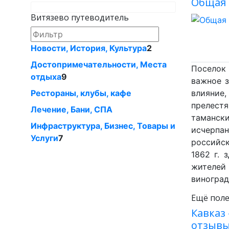
Общая 
Витязево путеводитель
Новости, История, Культура
2
Достопримечательности, Места
Поселок 
отдыха
9
важное з
Рестораны, клубы, кафе
влияние,
прелест
Лечение, Бани, СПА
тамански
Инфраструктура, Бизнес, Товары и
исчерпа
Услуги
7
российск
1862 г. 
жителей
виноград
Ещё поле
Кавказ
отзывы 