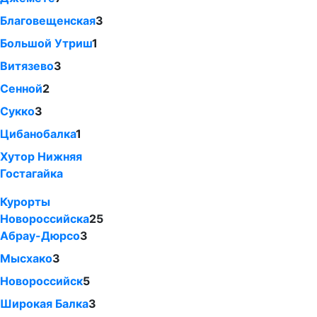
Благовещенская
3
Большой Утриш
1
Витязево
3
Сенной
2
Сукко
3
Цибанобалка
1
Хутор Нижняя
Гостагайка
Курорты
Новороссийска
25
Абрау-Дюрсо
3
Мысхако
3
Новороссийск
5
Широкая Балка
3