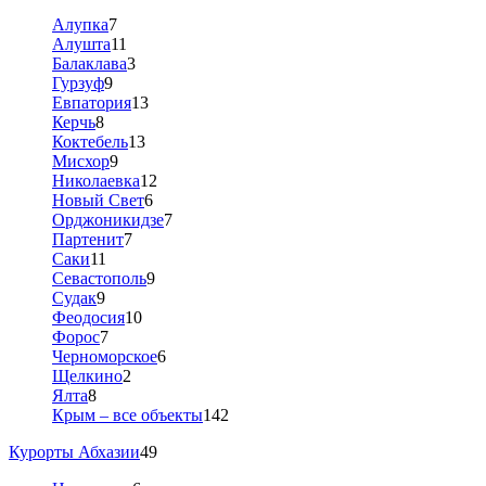
Алупка
7
Алушта
11
Балаклава
3
Гурзуф
9
Евпатория
13
Керчь
8
Коктебель
13
Мисхор
9
Николаевка
12
Новый Свет
6
Орджоникидзе
7
Партенит
7
Саки
11
Севастополь
9
Судак
9
Феодосия
10
Форос
7
Черноморское
6
Щелкино
2
Ялта
8
Крым – все объекты
142
Курорты Абхазии
49