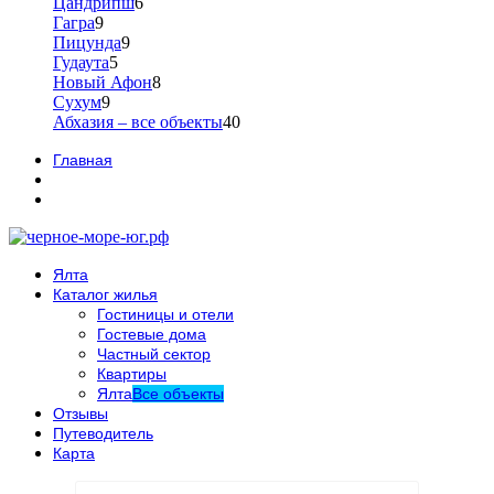
Цандрипш
6
Гагра
9
Пицунда
9
Гудаута
5
Новый Афон
8
Сухум
9
Абхазия – все объекты
40
Главная
Ялта
Каталог жилья
Гостиницы и отели
Гостевые дома
Частный сектор
Квартиры
Ялта
Все объекты
Отзывы
Путеводитель
Карта