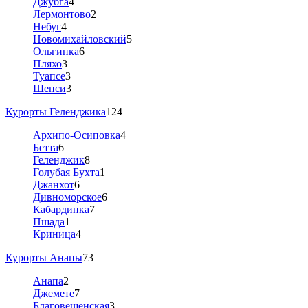
Джубга
4
Лермонтово
2
Небуг
4
Новомихайловский
5
Ольгинка
6
Пляхо
3
Туапсе
3
Шепси
3
Курорты Геленджика
124
Архипо-Осиповка
4
Бетта
6
Геленджик
8
Голубая Бухта
1
Джанхот
6
Дивноморское
6
Кабардинка
7
Пшада
1
Криница
4
Курорты Анапы
73
Анапа
2
Джемете
7
Благовещенская
3