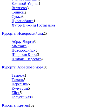
Большой Утриш
1
Витязево
3
Сенной
2
Сукко
3
Цибанобалка
1
Хутор Нижняя Гостагайка
Курорты Новороссийска
25
Абрау-Дюрсо
3
Мысхако
3
Новороссийск
5
Широкая Балка
3
Южная Озереевка
4
Курорты Азовского моря
30
Темрюк
1
Тамань
5
Пересыпь
5
Кучугуры
5
Ейск
5
Голубицкая
4
Курорты Крыма
152