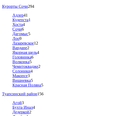
Курорты Сочи
294
Адлер
41
Кудепста
1
Хоста
4
Сочи
6
Дагомыс
5
Лоо
9
Лазаревское
12
Вардане
2
Якорная щель
4
Головинка
6
Волконка
5
Чемитоквадже
2
Солоники
4
Макопсе
3
Вишневка
5
Красная Поляна
5
Туапсинский район
156
Агой
3
Бухта Инал
4
Дедеркой
2