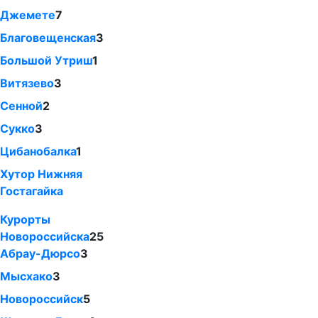
Джемете
7
Благовещенская
3
Большой Утриш
1
Витязево
3
Сенной
2
Сукко
3
Цибанобалка
1
Хутор Нижняя
Гостагайка
Курорты
Новороссийска
25
Абрау-Дюрсо
3
Мысхако
3
Новороссийск
5