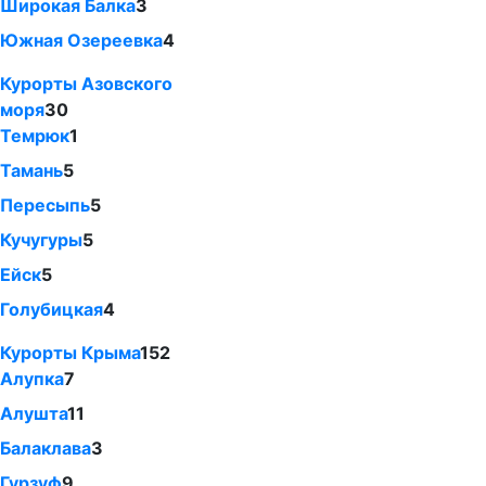
Широкая Балка
3
Южная Озереевка
4
Курорты Азовского
моря
30
Темрюк
1
Тамань
5
Пересыпь
5
Кучугуры
5
Ейск
5
Голубицкая
4
Курорты Крыма
152
Алупка
7
Алушта
11
Балаклава
3
Гурзуф
9