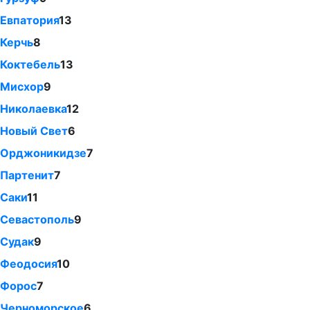
Евпатория
13
Керчь
8
Коктебель
13
Мисхор
9
Николаевка
12
Новый Свет
6
Орджоникидзе
7
Партенит
7
Саки
11
Севастополь
9
Судак
9
Феодосия
10
Форос
7
Черноморское
6