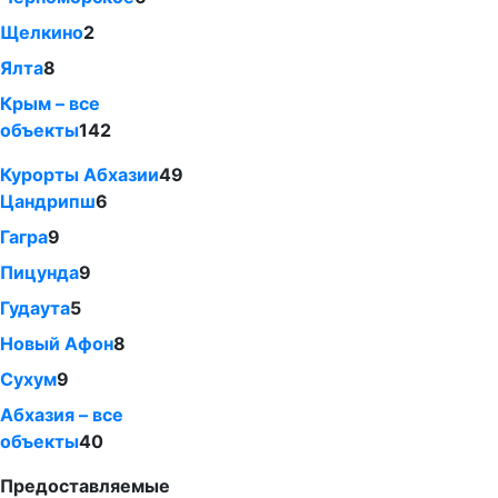
Щелкино
2
Ялта
8
Крым – все
объекты
142
Курорты Абхазии
49
Цандрипш
6
Гагра
9
Пицунда
9
Гудаута
5
Новый Афон
8
Сухум
9
Абхазия – все
объекты
40
Предоставляемые