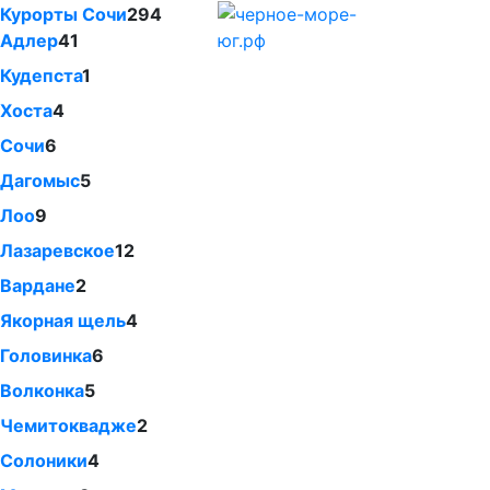
Курорты Сочи
294
Адлер
41
Кудепста
1
Хоста
4
Сочи
6
Дагомыс
5
Лоо
9
Лазаревское
12
Вардане
2
Якорная щель
4
Головинка
6
Волконка
5
Чемитоквадже
2
Солоники
4