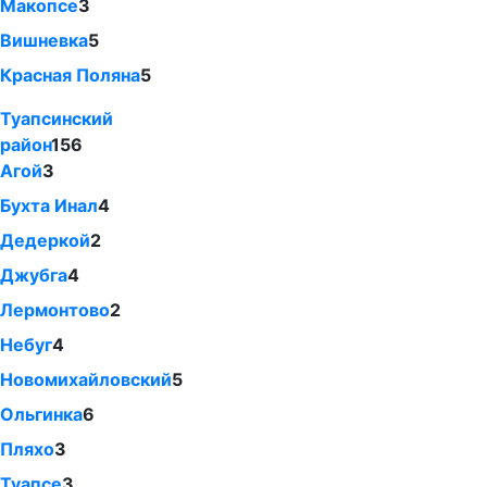
Макопсе
3
Вишневка
5
Красная Поляна
5
Туапсинский
район
156
Агой
3
Бухта Инал
4
Дедеркой
2
Джубга
4
Лермонтово
2
Небуг
4
Новомихайловский
5
Ольгинка
6
Пляхо
3
Туапсе
3