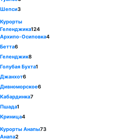
Шепси
3
Курорты
Геленджика
124
Архипо-Осиповка
4
Бетта
6
Геленджик
8
Голубая Бухта
1
Джанхот
6
Дивноморское
6
Кабардинка
7
Пшада
1
Криница
4
Курорты Анапы
73
Анапа
2