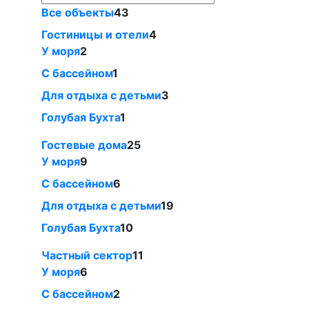
Все объекты
43
Гостиницы и отели
4
У моря
2
С бассейном
1
Для отдыха с детьми
3
Голубая Бухта
1
Гостевые дома
25
У моря
9
С бассейном
6
Для отдыха с детьми
19
Голубая Бухта
10
Частный сектор
11
У моря
6
С бассейном
2