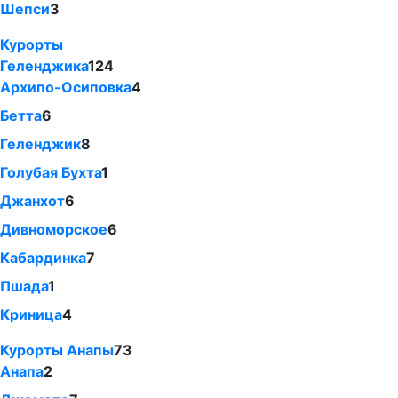
Шепси
3
Курорты
Геленджика
124
Архипо-Осиповка
4
Бетта
6
Геленджик
8
Голубая Бухта
1
Джанхот
6
Дивноморское
6
Кабардинка
7
Пшада
1
Криница
4
Курорты Анапы
73
Анапа
2