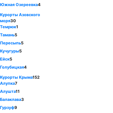
Южная Озереевка
4
Курорты Азовского
моря
30
Темрюк
1
Тамань
5
Пересыпь
5
Кучугуры
5
Ейск
5
Голубицкая
4
Курорты Крыма
152
Алупка
7
Алушта
11
Балаклава
3
Гурзуф
9