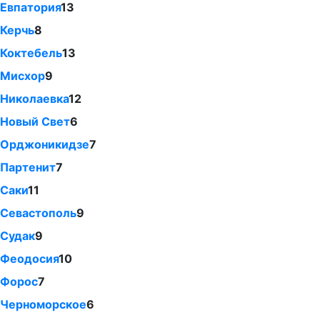
Евпатория
13
Керчь
8
Коктебель
13
Мисхор
9
Николаевка
12
Новый Свет
6
Орджоникидзе
7
Партенит
7
Саки
11
Севастополь
9
Судак
9
Феодосия
10
Форос
7
Черноморское
6