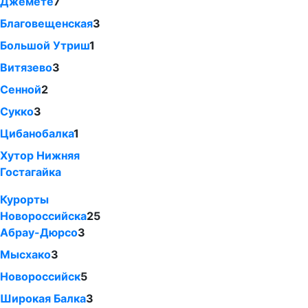
Джемете
7
Благовещенская
3
Большой Утриш
1
Витязево
3
Сенной
2
Сукко
3
Цибанобалка
1
Хутор Нижняя
Гостагайка
Курорты
Новороссийска
25
Абрау-Дюрсо
3
Мысхако
3
Новороссийск
5
Широкая Балка
3