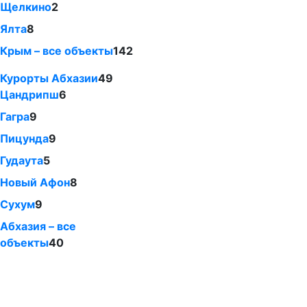
Щелкино
2
Ялта
8
Крым – все объекты
142
Курорты Абхазии
49
Цандрипш
6
Гагра
9
Пицунда
9
Гудаута
5
Новый Афон
8
Сухум
9
Абхазия – все
объекты
40