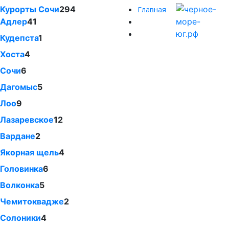
Курорты Сочи
294
Главная
Адлер
41
Кудепста
1
Хоста
4
Сочи
6
Дагомыс
5
Лоо
9
Лазаревское
12
Вардане
2
Якорная щель
4
Головинка
6
Волконка
5
Чемитоквадже
2
Солоники
4