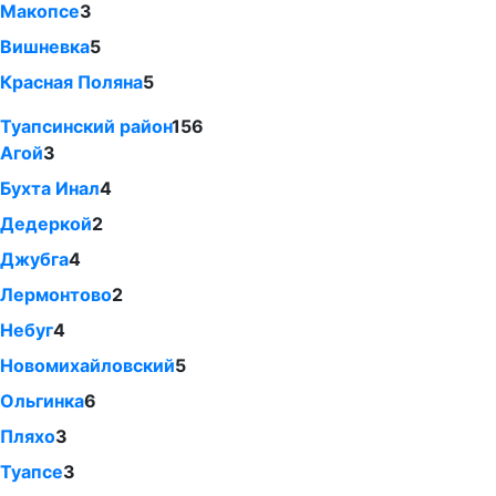
Макопсе
3
Вишневка
5
Красная Поляна
5
Туапсинский район
156
Агой
3
Бухта Инал
4
Дедеркой
2
Джубга
4
Лермонтово
2
Небуг
4
Новомихайловский
5
Ольгинка
6
Пляхо
3
Туапсе
3