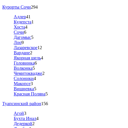
Курорты Сочи
294
Адлер
41
Кудепста
1
Хоста
4
Сочи
6
Дагомыс
5
Лоо
9
Лазаревское
12
Вардане
2
Якорная щель
4
Головинка
6
Волконка
5
Чемитоквадже
2
Солоники
4
Макопсе
3
Вишневка
5
Красная Поляна
5
Туапсинский район
156
Агой
3
Бухта Инал
4
Дедеркой
2