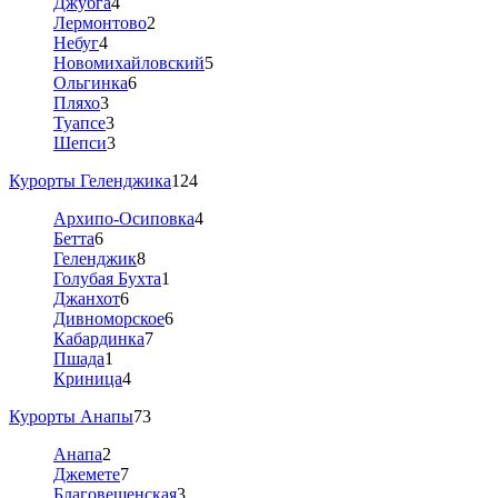
Джубга
4
Лермонтово
2
Небуг
4
Новомихайловский
5
Ольгинка
6
Пляхо
3
Туапсе
3
Шепси
3
Курорты Геленджика
124
Архипо-Осиповка
4
Бетта
6
Геленджик
8
Голубая Бухта
1
Джанхот
6
Дивноморское
6
Кабардинка
7
Пшада
1
Криница
4
Курорты Анапы
73
Анапа
2
Джемете
7
Благовещенская
3