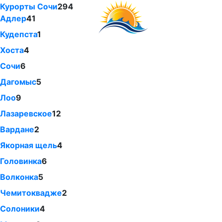
Курорты Сочи
294
Адлер
41
Кудепста
1
Хоста
4
Сочи
6
Дагомыс
5
Лоо
9
Лазаревское
12
Вардане
2
Якорная щель
4
Головинка
6
Волконка
5
Чемитоквадже
2
Солоники
4