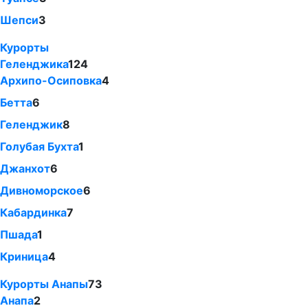
Шепси
3
Курорты
Геленджика
124
Архипо-Осиповка
4
Бетта
6
Геленджик
8
Голубая Бухта
1
Джанхот
6
Дивноморское
6
Кабардинка
7
Пшада
1
Криница
4
Курорты Анапы
73
Анапа
2