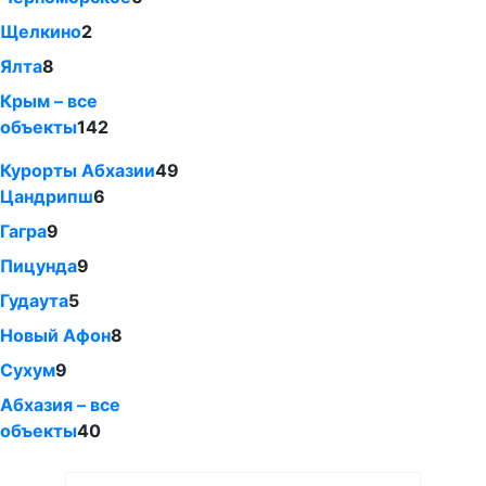
Щелкино
2
Ялта
8
Крым – все
объекты
142
Курорты Абхазии
49
Цандрипш
6
Гагра
9
Пицунда
9
Гудаута
5
Новый Афон
8
Сухум
9
Абхазия – все
объекты
40