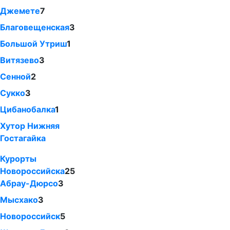
Джемете
7
Благовещенская
3
Большой Утриш
1
Витязево
3
Сенной
2
Сукко
3
Цибанобалка
1
Хутор Нижняя
Гостагайка
Курорты
Новороссийска
25
Абрау-Дюрсо
3
Мысхако
3
Новороссийск
5