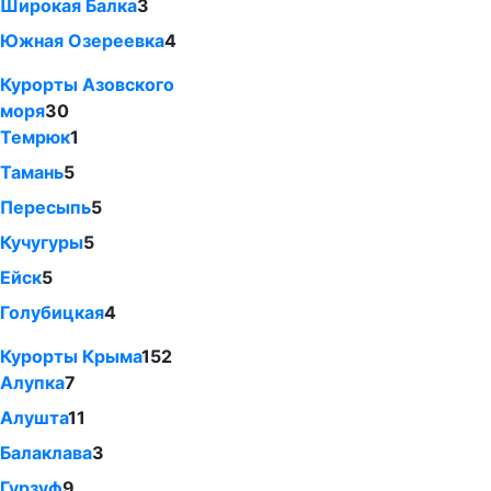
Широкая Балка
3
Южная Озереевка
4
Курорты Азовского
моря
30
Темрюк
1
Тамань
5
Пересыпь
5
Кучугуры
5
Ейск
5
Голубицкая
4
Курорты Крыма
152
Алупка
7
Алушта
11
Балаклава
3
Гурзуф
9