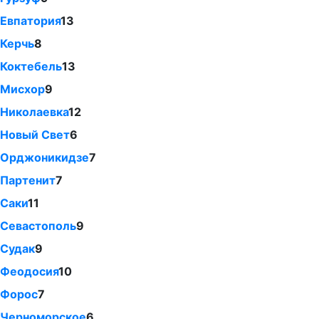
Евпатория
13
Керчь
8
Коктебель
13
Мисхор
9
Николаевка
12
Новый Свет
6
Орджоникидзе
7
Партенит
7
Саки
11
Севастополь
9
Судак
9
Феодосия
10
Форос
7
Черноморское
6