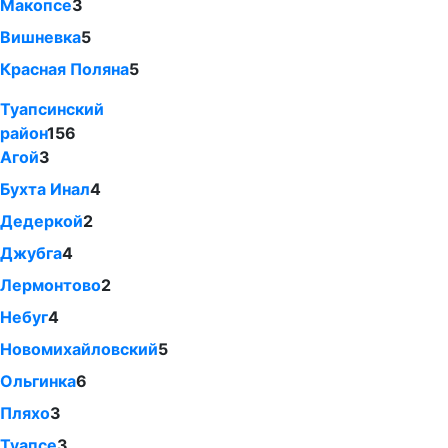
Макопсе
3
Вишневка
5
Красная Поляна
5
Туапсинский
район
156
Агой
3
Бухта Инал
4
Дедеркой
2
Джубга
4
Лермонтово
2
Небуг
4
Новомихайловский
5
Ольгинка
6
Пляхо
3
Туапсе
3