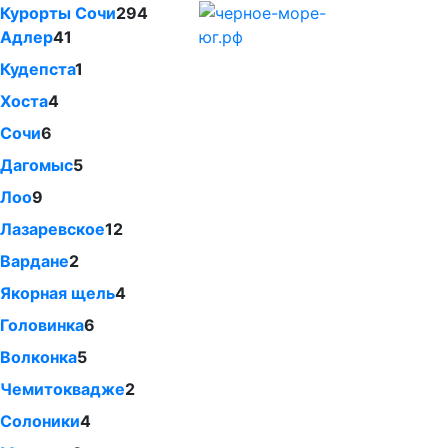
Курорты Сочи
294
Адлер
41
Кудепста
1
Хоста
4
Сочи
6
Дагомыс
5
Лоо
9
Лазаревское
12
Вардане
2
Якорная щель
4
Головинка
6
Волконка
5
Чемитоквадже
2
Солоники
4