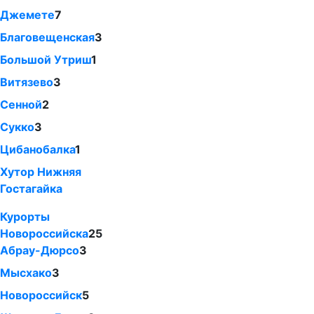
Джемете
7
Благовещенская
3
Большой Утриш
1
Витязево
3
Сенной
2
Сукко
3
Цибанобалка
1
Хутор Нижняя
Гостагайка
Курорты
Новороссийска
25
Абрау-Дюрсо
3
Мысхако
3
Новороссийск
5