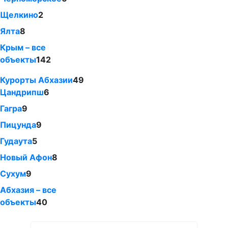
Щелкино
2
Ялта
8
Крым – все
объекты
142
Курорты Абхазии
49
Цандрипш
6
Гагра
9
Пицунда
9
Гудаута
5
Новый Афон
8
Сухум
9
Абхазия – все
объекты
40