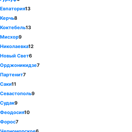
Евпатория
13
Керчь
8
Коктебель
13
Мисхор
9
Николаевка
12
Новый Свет
6
Орджоникидзе
7
Партенит
7
Саки
11
Севастополь
9
Судак
9
Феодосия
10
Форос
7
Черноморское
6