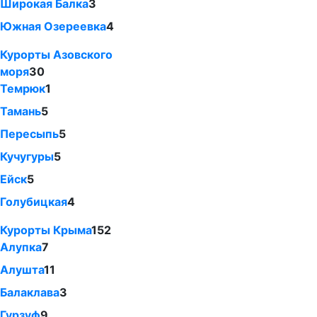
Широкая Балка
3
Южная Озереевка
4
Курорты Азовского
моря
30
Темрюк
1
Тамань
5
Пересыпь
5
Кучугуры
5
Ейск
5
Голубицкая
4
Курорты Крыма
152
Алупка
7
Алушта
11
Балаклава
3
Гурзуф
9