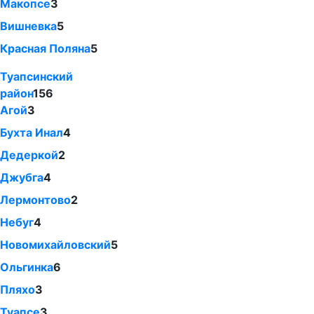
Макопсе
3
Вишневка
5
Красная Поляна
5
Туапсинский
район
156
Агой
3
Бухта Инал
4
Дедеркой
2
Джубга
4
Лермонтово
2
Небуг
4
Новомихайловский
5
Ольгинка
6
Пляхо
3
Туапсе
3