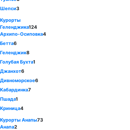
Шепси
3
Курорты
Геленджика
124
Архипо-Осиповка
4
Бетта
6
Геленджик
8
Голубая Бухта
1
Джанхот
6
Дивноморское
6
Кабардинка
7
Пшада
1
Криница
4
Курорты Анапы
73
Анапа
2