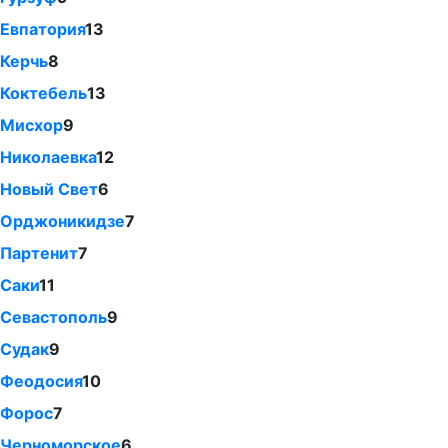
Евпатория
13
Керчь
8
Коктебель
13
Мисхор
9
Николаевка
12
Новый Свет
6
Орджоникидзе
7
Партенит
7
Саки
11
Севастополь
9
Судак
9
Феодосия
10
Форос
7
Черноморское
6