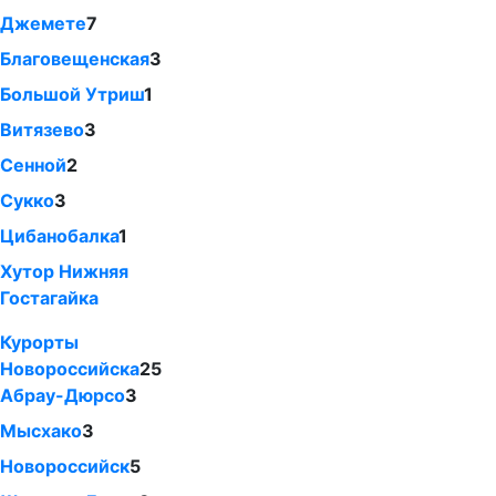
Джемете
7
Благовещенская
3
Большой Утриш
1
Витязево
3
Сенной
2
Сукко
3
Цибанобалка
1
Хутор Нижняя
Гостагайка
Курорты
Новороссийска
25
Абрау-Дюрсо
3
Мысхако
3
Новороссийск
5