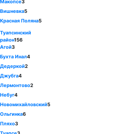
Макопсе
3
Вишневка
5
Красная Поляна
5
Туапсинский
район
156
Агой
3
Бухта Инал
4
Дедеркой
2
Джубга
4
Лермонтово
2
Небуг
4
Новомихайловский
5
Ольгинка
6
Пляхо
3
Туапсе
3