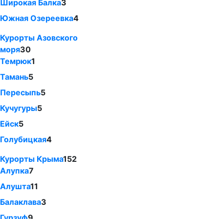
Широкая Балка
3
Южная Озереевка
4
Курорты Азовского
моря
30
Темрюк
1
Тамань
5
Пересыпь
5
Кучугуры
5
Ейск
5
Голубицкая
4
Курорты Крыма
152
Алупка
7
Алушта
11
Балаклава
3
Гурзуф
9