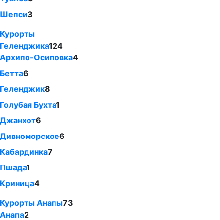
Шепси
3
Курорты
Геленджика
124
Архипо-Осиповка
4
Бетта
6
Геленджик
8
Голубая Бухта
1
Джанхот
6
Дивноморское
6
Кабардинка
7
Пшада
1
Криница
4
Курорты Анапы
73
Анапа
2