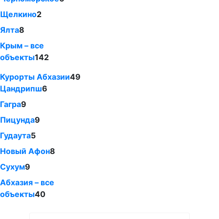
Щелкино
2
Ялта
8
Крым – все
объекты
142
Курорты Абхазии
49
Цандрипш
6
Гагра
9
Пицунда
9
Гудаута
5
Новый Афон
8
Сухум
9
Абхазия – все
объекты
40