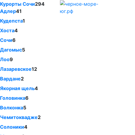
Курорты Сочи
294
Адлер
41
Кудепста
1
Хоста
4
Сочи
6
Дагомыс
5
Лоо
9
Лазаревское
12
Вардане
2
Якорная щель
4
Головинка
6
Волконка
5
Чемитоквадже
2
Солоники
4