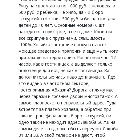
Рицу на своем авто по 1000 руб. с человека и
500 руб. с ребенка. Не хило, да!? В бюро
экскурсий это стоит 500 руб. и бесплатно для
детей до 10 лет. Основные номера- 6 шт.
находятся в пристрое, а не в доме. Кровати
все скрипучие с пружинами, слышимость
-100%. Хозяйка заставляет покупать всех
моющее средство и тряпочки и еще мыть ноги
при заходе на территорию. Расчётный час- 12
часов, как в гостиницах, а выделяют только
полотенце для ног, не как в гостиницах. За
дополнительные часы надо доплачивать. Где
это видано в частотном секторе,
гостеприимная Абхазия? Дорога к пляжу идет
через гаражи и грязные дворы многоэтажок. А
самое главное- это неправильный адрес. Туда
встретят за платно хозяева, а обратно при
заказе трансфера через бюро экскурсий, ни
одно такси не находит адрес Лакоба 56,т.к на
самом деле это должен быть переулок Лакоба
31 или 33. А свой телефон не дают, чтоб