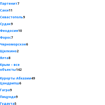
Партенит
7
Саки
11
Севастополь
9
Судак
9
Феодосия
10
Форос
7
Черноморское
6
Щелкино
2
Ялта
8
Крым – все
объекты
142
Курорты Абхазии
49
Цандрипш
6
Гагра
9
Пицунда
9
Гудаута
5