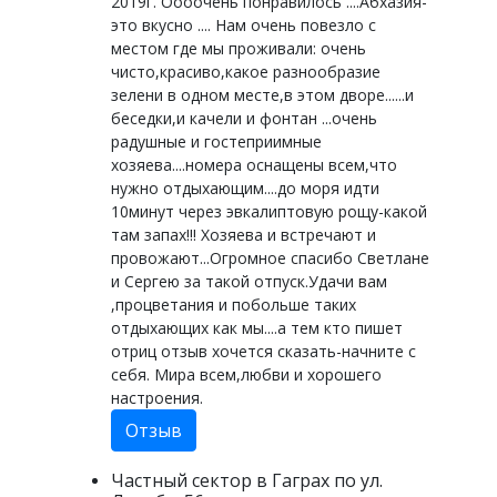
2019г. Оооочень понравилось ....Абхазия-
это вкусно .... Нам очень повезло с
местом где мы проживали: очень
чисто,красиво,какое разнообразие
зелени в одном месте,в этом дворе......и
беседки,и качели и фонтан ...очень
радушные и гостеприимные
хозяева....номера оснащены всем,что
нужно отдыхающим....до моря идти
10минут через эвкалиптовую рощу-какой
там запах!!! Хозяева и встречают и
провожают...Огромное спасибо Светлане
и Сергею за такой отпуск.Удачи вам
,процветания и побольше таких
отдыхающих как мы....а тем кто пишет
отриц отзыв хочется сказать-начните с
себя. Мира всем,любви и хорошего
настроения.
Отзыв
Частный сектор в Гаграх по ул.