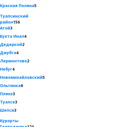
Красная Поляна
5
Туапсинский
район
156
Агой
3
Бухта Инал
4
Дедеркой
2
Джубга
4
Лермонтово
2
Небуг
4
Новомихайловский
5
Ольгинка
6
Пляхо
3
Туапсе
3
Шепси
3
Курорты
Геленджика
124