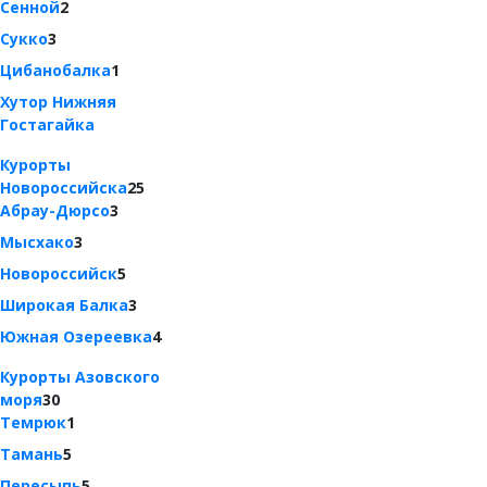
Сенной
2
Сукко
3
Цибанобалка
1
Хутор Нижняя
Гостагайка
Курорты
Новороссийска
25
Абрау-Дюрсо
3
Мысхако
3
Новороссийск
5
Широкая Балка
3
Южная Озереевка
4
Курорты Азовского
моря
30
Темрюк
1
Тамань
5
Пересыпь
5