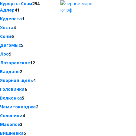
Курорты Сочи
294
Адлер
41
Кудепста
1
Хоста
4
Сочи
6
Дагомыс
5
Лоо
9
Лазаревское
12
Вардане
2
Якорная щель
4
Головинка
6
Волконка
5
Чемитоквадже
2
Солоники
4
Макопсе
3
Вишневка
5