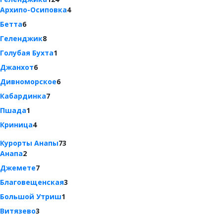
Архипо-Осиповка
4
Бетта
6
Геленджик
8
Голубая Бухта
1
Джанхот
6
Дивноморское
6
Кабардинка
7
Пшада
1
Криница
4
Курорты Анапы
73
Анапа
2
Джемете
7
Благовещенская
3
Большой Утриш
1
Витязево
3