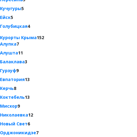
Кучугуры
5
Ейск
5
Голубицкая
4
Курорты Крыма
152
Алупка
7
Алушта
11
Балаклава
3
Гурзуф
9
Евпатория
13
Керчь
8
Коктебель
13
Мисхор
9
Николаевка
12
Новый Свет
6
Орджоникидзе
7