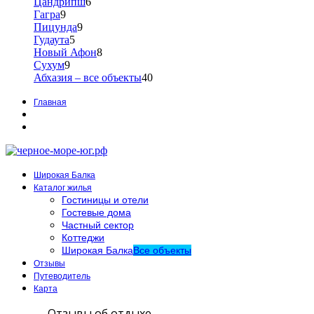
Цандрипш
6
Гагра
9
Пицунда
9
Гудаута
5
Новый Афон
8
Сухум
9
Абхазия – все объекты
40
Главная
Широкая Балка
Каталог жилья
Гостиницы и отели
Гостевые дома
Частный сектор
Коттеджи
Широкая Балка
Все объекты
Отзывы
Путеводитель
Карта
Отзывы об отдыхе