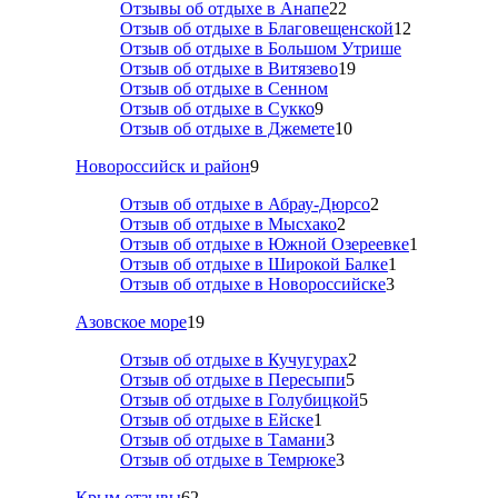
Отзывы об отдыхе в Анапе
22
Отзыв об отдыхе в Благовещенской
12
Отзыв об отдыхе в Большом Утрише
Отзыв об отдыхе в Витязево
19
Отзыв об отдыхе в Сенном
Отзыв об отдыхе в Сукко
9
Отзыв об отдыхе в Джемете
10
Новороссийск и район
9
Отзыв об отдыхе в Абрау-Дюрсо
2
Отзыв об отдыхе в Мысхако
2
Отзыв об отдыхе в Южной Озереевке
1
Отзыв об отдыхе в Широкой Балке
1
Отзыв об отдыхе в Новороссийске
3
Азовское море
19
Отзыв об отдыхе в Кучугурах
2
Отзыв об отдыхе в Пересыпи
5
Отзыв об отдыхе в Голубицкой
5
Отзыв об отдыхе в Ейске
1
Отзыв об отдыхе в Тамани
3
Отзыв об отдыхе в Темрюке
3
Крым отзывы
62