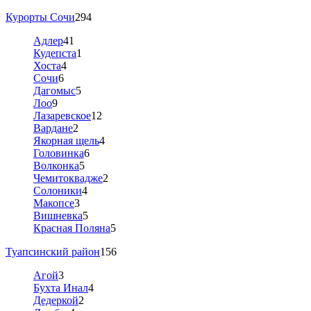
Курорты Сочи
294
Адлер
41
Кудепста
1
Хоста
4
Сочи
6
Дагомыс
5
Лоо
9
Лазаревское
12
Вардане
2
Якорная щель
4
Головинка
6
Волконка
5
Чемитоквадже
2
Солоники
4
Макопсе
3
Вишневка
5
Красная Поляна
5
Туапсинский район
156
Агой
3
Бухта Инал
4
Дедеркой
2