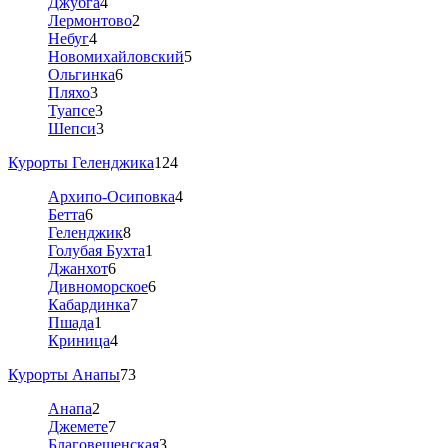
Джубга
4
Лермонтово
2
Небуг
4
Новомихайловский
5
Ольгинка
6
Пляхо
3
Туапсе
3
Шепси
3
Курорты Геленджика
124
Архипо-Осиповка
4
Бетта
6
Геленджик
8
Голубая Бухта
1
Джанхот
6
Дивноморское
6
Кабардинка
7
Пшада
1
Криница
4
Курорты Анапы
73
Анапа
2
Джемете
7
Благовещенская
3