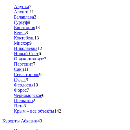
Алупка
7
Алушта
11
Балаклава
3
Гурзуф
9
Евпатория
13
Керчь
8
Коктебель
13
Мисхор
9
Николаевка
12
Новый Свет
6
Орджоникидзе
7
Партенит
7
Саки
11
Севастополь
9
Судак
9
Феодосия
10
Форос
7
Черноморское
6
Щелкино
2
Ялта
8
Крым – все объекты
142
Курорты Абхазии
49