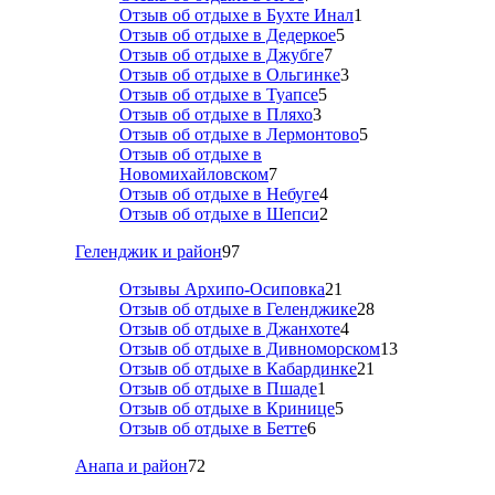
Отзыв об отдыхе в Бухте Инал
1
Отзыв об отдыхе в Дедеркое
5
Отзыв об отдыхе в Джубге
7
Отзыв об отдыхе в Ольгинке
3
Отзыв об отдыхе в Туапсе
5
Отзыв об отдыхе в Пляхо
3
Отзыв об отдыхе в Лермонтово
5
Отзыв об отдыхе в
Новомихайловском
7
Отзыв об отдыхе в Небуге
4
Отзыв об отдыхе в Шепси
2
Геленджик и район
97
Отзывы Архипо-Осиповка
21
Отзыв об отдыхе в Геленджике
28
Отзыв об отдыхе в Джанхоте
4
Отзыв об отдыхе в Дивноморском
13
Отзыв об отдыхе в Кабардинке
21
Отзыв об отдыхе в Пшаде
1
Отзыв об отдыхе в Кринице
5
Отзыв об отдыхе в Бетте
6
Анапа и район
72