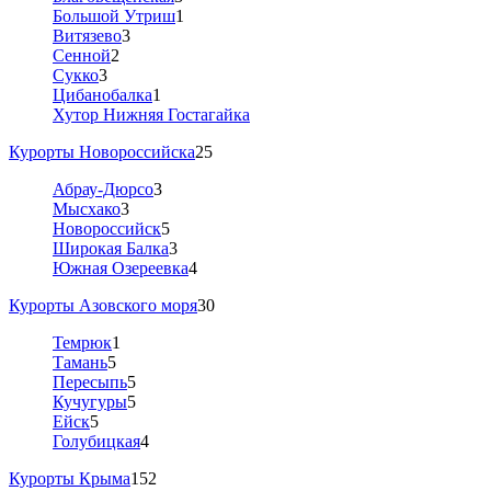
Большой Утриш
1
Витязево
3
Сенной
2
Сукко
3
Цибанобалка
1
Хутор Нижняя Гостагайка
Курорты Новороссийска
25
Абрау-Дюрсо
3
Мысхако
3
Новороссийск
5
Широкая Балка
3
Южная Озереевка
4
Курорты Азовского моря
30
Темрюк
1
Тамань
5
Пересыпь
5
Кучугуры
5
Ейск
5
Голубицкая
4
Курорты Крыма
152