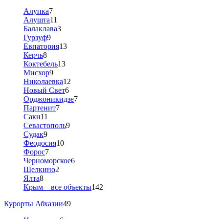
Алупка
7
Алушта
11
Балаклава
3
Гурзуф
9
Евпатория
13
Керчь
8
Коктебель
13
Мисхор
9
Николаевка
12
Новый Свет
6
Орджоникидзе
7
Партенит
7
Саки
11
Севастополь
9
Судак
9
Феодосия
10
Форос
7
Черноморское
6
Щелкино
2
Ялта
8
Крым – все объекты
142
Курорты Абхазии
49