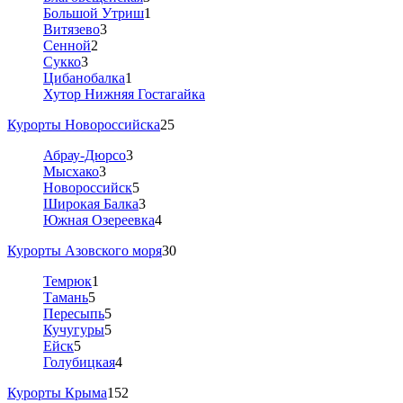
Большой Утриш
1
Витязево
3
Сенной
2
Сукко
3
Цибанобалка
1
Хутор Нижняя Гостагайка
Курорты Новороссийска
25
Абрау-Дюрсо
3
Мысхако
3
Новороссийск
5
Широкая Балка
3
Южная Озереевка
4
Курорты Азовского моря
30
Темрюк
1
Тамань
5
Пересыпь
5
Кучугуры
5
Ейск
5
Голубицкая
4
Курорты Крыма
152