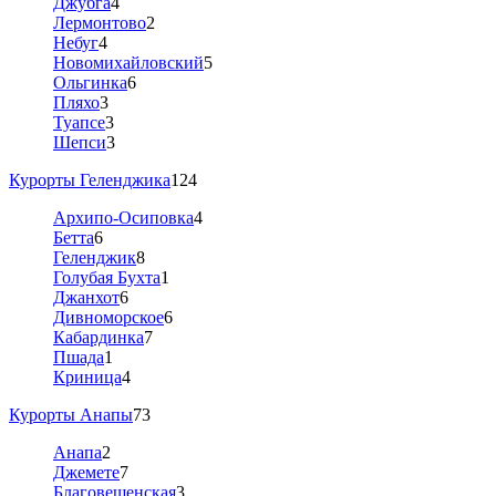
Джубга
4
Лермонтово
2
Небуг
4
Новомихайловский
5
Ольгинка
6
Пляхо
3
Туапсе
3
Шепси
3
Курорты Геленджика
124
Архипо-Осиповка
4
Бетта
6
Геленджик
8
Голубая Бухта
1
Джанхот
6
Дивноморское
6
Кабардинка
7
Пшада
1
Криница
4
Курорты Анапы
73
Анапа
2
Джемете
7
Благовещенская
3