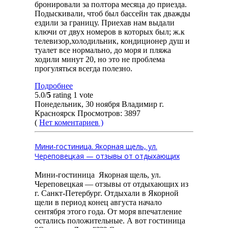
бронировали за полтора месяца до приезда.
Подыскивали, чтоб был бассейн так дважды
ездили за границу. Приехав нам выдали
ключи от двух номеров в которых был; ж.к
телевизор,холодильник, кондиционер душ и
туалет все нормально, до моря и пляжа
ходили минут 20, но это не проблема
прогуляться всегда полезно.
Подробнее
5.0/
5
rating 1 vote
Понедельник, 30 ноября Владимир г.
Красноярск Просмотров: 3897
(
Нет коментариев )
Мини-гостиница. Якорная щель, ул.
Череповецкая — отзывы от отдыхающих
Мини-гостиница Якорная щель, ул.
Череповецкая — отзывы от отдыхающих из
г. Санкт-Петербург. Отдыхали в Якорной
щели в период конец августа начало
сентября этого года. От моря впечатление
остались положительные. А вот гостиница