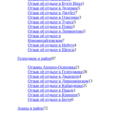
Отзыв об отдыхе в Бухте Инал
1
Отзыв об отдыхе в Дедеркое
5
Отзыв об отдыхе в Джубге
7
Отзыв об отдыхе в Ольгинке
3
Отзыв об отдыхе в Туапсе
5
Отзыв об отдыхе в Пляхо
3
Отзыв об отдыхе в Лермонтово
5
Отзыв об отдыхе в
Новомихайловском
7
Отзыв об отдыхе в Небуге
4
Отзыв об отдыхе в Шепси
2
Геленджик и район
97
Отзывы Архипо-Осиповка
21
Отзыв об отдыхе в Геленджике
28
Отзыв об отдыхе в Джанхоте
4
Отзыв об отдыхе в Дивноморском
13
Отзыв об отдыхе в Кабардинке
21
Отзыв об отдыхе в Пшаде
1
Отзыв об отдыхе в Кринице
5
Отзыв об отдыхе в Бетте
6
Анапа и район
72