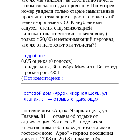
чтобы сделало отдых приятным.Посмотрев
номер увидели только старые замызганные
простыни, отдающие сыростью. маленький
телевизор времен СССР. неубранный
санузел, стены с шумоизоляцией
гипсокартона отсутствие горячей воду (
только с 20,00) и непонимающий персонал,
что же от него хотят эти туристы?!
Подробнее
0.0/
5
оценка (0 голосов)
Понедельник, 30 ноября Михаил г. Белгород
Просмотров: 4351
(
Нет коментариев )
Гостевой дом «Ардо». Якорная щель, ул.
Главная, 81 — отзывы отдыхающих
Гостевой дом «Ардо». Якорная щель, ул.
Главная, 81 — отзывы об отдыхе от
отдыхающих. Хотелось бы поделится
впечатлениями об проведенном отдыхе в
гостевом доме "Ардо" - период посещения
август с 17.08 по 26.08 снимали трёх