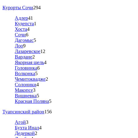
Курорты Сочи
294
Адлер
41
Кудепста
1
Хоста
4
Сочи
6
Дагомыс
5
Лоо
9
Лазаревское
12
Вардане
2
Якорная щель
4
Головинка
6
Волконка
5
Чемитоквадже
2
Солоники
4
Макопсе
3
Вишневка
5
Красная Поляна
5
Туапсинский район
156
Агой
3
Бухта Инал
4
Дедеркой
2