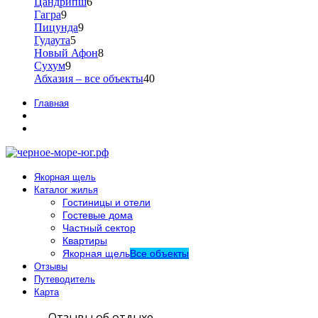
Цандрипш
6
Гагра
9
Пицунда
9
Гудаута
5
Новый Афон
8
Сухум
9
Абхазия – все объекты
40
Главная
Якорная щель
Каталог жилья
Гостиницы и отели
Гостевые дома
Частный сектор
Квартиры
Якорная щель
Все объекты
Отзывы
Путеводитель
Карта
Отзывы об отдыхе