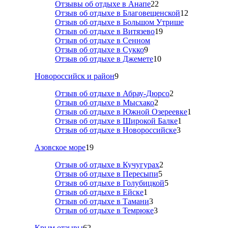
Отзывы об отдыхе в Анапе
22
Отзыв об отдыхе в Благовещенской
12
Отзыв об отдыхе в Большом Утрише
Отзыв об отдыхе в Витязево
19
Отзыв об отдыхе в Сенном
Отзыв об отдыхе в Сукко
9
Отзыв об отдыхе в Джемете
10
Новороссийск и район
9
Отзыв об отдыхе в Абрау-Дюрсо
2
Отзыв об отдыхе в Мысхако
2
Отзыв об отдыхе в Южной Озереевке
1
Отзыв об отдыхе в Широкой Балке
1
Отзыв об отдыхе в Новороссийске
3
Азовское море
19
Отзыв об отдыхе в Кучугурах
2
Отзыв об отдыхе в Пересыпи
5
Отзыв об отдыхе в Голубицкой
5
Отзыв об отдыхе в Ейске
1
Отзыв об отдыхе в Тамани
3
Отзыв об отдыхе в Темрюке
3
Крым отзывы
62