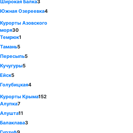
Широкая Балка
3
Южная Озереевка
4
Курорты Азовского
моря
30
Темрюк
1
Тамань
5
Пересыпь
5
Кучугуры
5
Ейск
5
Голубицкая
4
Курорты Крыма
152
Алупка
7
Алушта
11
Балаклава
3
Гурзуф
9