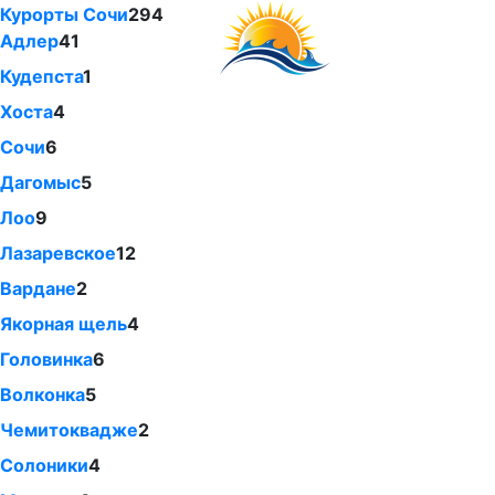
Курорты Сочи
294
Адлер
41
Кудепста
1
Хоста
4
Сочи
6
Дагомыс
5
Лоо
9
Лазаревское
12
Вардане
2
Якорная щель
4
Головинка
6
Волконка
5
Чемитоквадже
2
Солоники
4