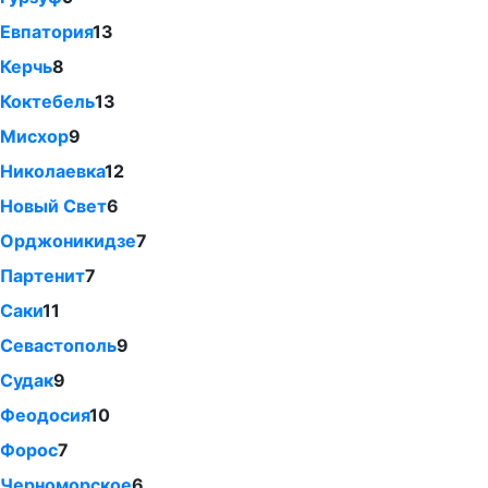
Евпатория
13
Керчь
8
Коктебель
13
Мисхор
9
Николаевка
12
Новый Свет
6
Орджоникидзе
7
Партенит
7
Саки
11
Севастополь
9
Судак
9
Феодосия
10
Форос
7
Черноморское
6