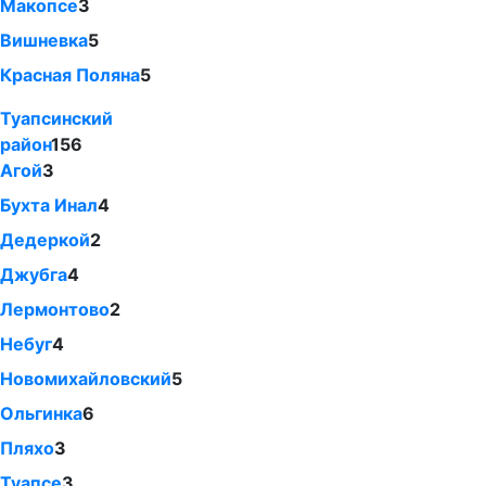
Макопсе
3
Вишневка
5
Красная Поляна
5
Туапсинский
район
156
Агой
3
Бухта Инал
4
Дедеркой
2
Джубга
4
Лермонтово
2
Небуг
4
Новомихайловский
5
Ольгинка
6
Пляхо
3
Туапсе
3