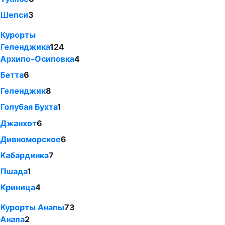
Шепси
3
Курорты
Геленджика
124
Архипо-Осиповка
4
Бетта
6
Геленджик
8
Голубая Бухта
1
Джанхот
6
Дивноморское
6
Кабардинка
7
Пшада
1
Криница
4
Курорты Анапы
73
Анапа
2