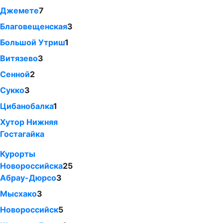
Джемете
7
Благовещенская
3
Большой Утриш
1
Витязево
3
Сенной
2
Сукко
3
Цибанобалка
1
Хутор Нижняя
Гостагайка
Курорты
Новороссийска
25
Абрау-Дюрсо
3
Мысхако
3
Новороссийск
5