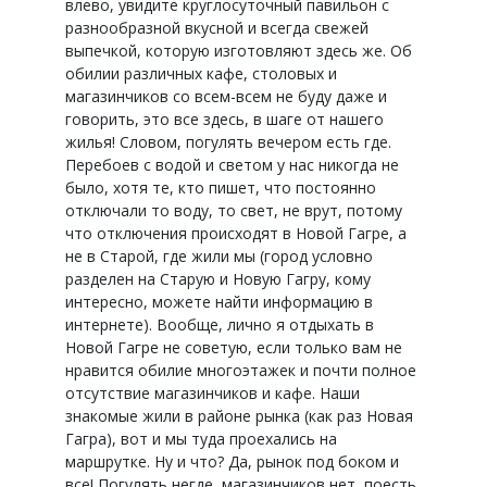
влево, увидите круглосуточный павильон с
разнообразной вкусной и всегда свежей
выпечкой, которую изготовляют здесь же. Об
обилии различных кафе, столовых и
магазинчиков со всем-всем не буду даже и
говорить, это все здесь, в шаге от нашего
жилья! Словом, погулять вечером есть где.
Перебоев с водой и светом у нас никогда не
было, хотя те, кто пишет, что постоянно
отключали то воду, то свет, не врут, потому
что отключения происходят в Новой Гагре, а
не в Старой, где жили мы (город условно
разделен на Старую и Новую Гагру, кому
интересно, можете найти информацию в
интернете). Вообще, лично я отдыхать в
Новой Гагре не советую, если только вам не
нравится обилие многоэтажек и почти полное
отсутствие магазинчиков и кафе. Наши
знакомые жили в районе рынка (как раз Новая
Гагра), вот и мы туда проехались на
маршрутке. Ну и что? Да, рынок под боком и
все! Погулять негде, магазинчиков нет, поесть