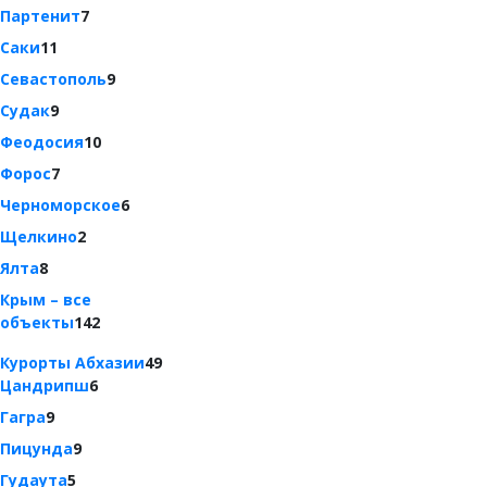
Партенит
7
Саки
11
Севастополь
9
Судак
9
Феодосия
10
Форос
7
Черноморское
6
Щелкино
2
Ялта
8
Крым – все
объекты
142
Курорты Абхазии
49
Цандрипш
6
Гагра
9
Пицунда
9
Гудаута
5