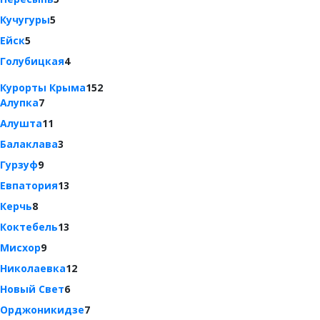
Кучугуры
5
Ейск
5
Голубицкая
4
Курорты Крыма
152
Алупка
7
Алушта
11
Балаклава
3
Гурзуф
9
Евпатория
13
Керчь
8
Коктебель
13
Мисхор
9
Николаевка
12
Новый Свет
6
Орджоникидзе
7