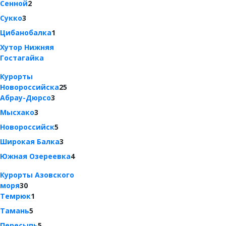
Сенной
2
Сукко
3
Цибанобалка
1
Хутор Нижняя
Гостагайка
Курорты
Новороссийска
25
Абрау-Дюрсо
3
Мысхако
3
Новороссийск
5
Широкая Балка
3
Южная Озереевка
4
Курорты Азовского
моря
30
Темрюк
1
Тамань
5
Пересыпь
5