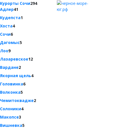
Курорты Сочи
294
Адлер
41
Кудепста
1
Хоста
4
Сочи
6
Дагомыс
5
Лоо
9
Лазаревское
12
Вардане
2
Якорная щель
4
Головинка
6
Волконка
5
Чемитоквадже
2
Солоники
4
Макопсе
3
Вишневка
5