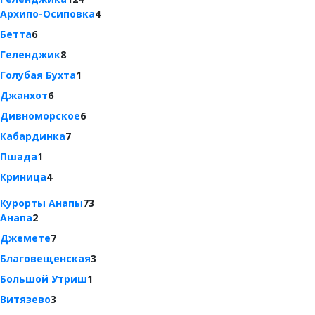
Архипо-Осиповка
4
Бетта
6
Геленджик
8
Голубая Бухта
1
Джанхот
6
Дивноморское
6
Кабардинка
7
Пшада
1
Криница
4
Курорты Анапы
73
Анапа
2
Джемете
7
Благовещенская
3
Большой Утриш
1
Витязево
3