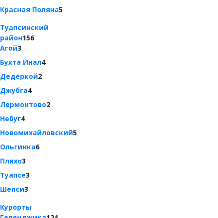
Красная Поляна
5
Туапсинский
район
156
Агой
3
Бухта Инал
4
Дедеркой
2
Джубга
4
Лермонтово
2
Небуг
4
Новомихайловский
5
Ольгинка
6
Пляхо
3
Туапсе
3
Шепси
3
Курорты
Геленджика
124