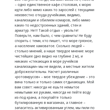
– одно единственное кафе-столовая, к морю
идти либо мимо каких-то зарослей с текущими
неизвестно откуда ручейками, видимо,
канализации и обилием комаров, либо мимо
каких-то недостроенных зданий, стен и
арматур. Нет! Такой отдых – увольте!
Поверьте, нам было, с чем сравнить! Не буду
спорить с теми, кто пишет, что море грязное,
а население хамоватое. Сколько людей –
столько мнений, а наше твердое мнение: море
чистейшее (дно видно на глубине 2 м), и
никаких «стекающих в море ручейков
канализации» мы не видели, а местные жители
доброжелательны. Насчет различных
«ротовирусов» – мое твердое убеждение – это
вина только и только самих отдыхающих. Мой
вам совет: никогда не ешьте немытое
немытыми же руками, никогда не пейте воду
из-под крана, а покупайте только
бутилированную в магазинах, а главное –
запаситесь активированным углем, мы пили по