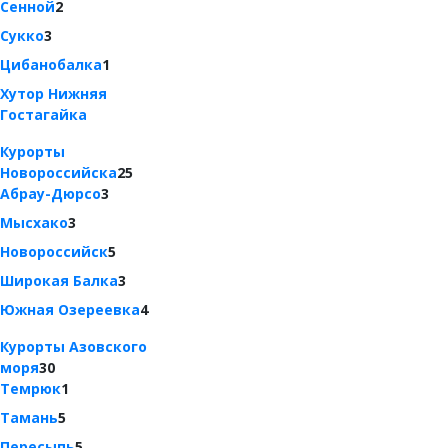
Сенной
2
Сукко
3
Цибанобалка
1
Хутор Нижняя
Гостагайка
Курорты
Новороссийска
25
Абрау-Дюрсо
3
Мысхако
3
Новороссийск
5
Широкая Балка
3
Южная Озереевка
4
Курорты Азовского
моря
30
Темрюк
1
Тамань
5
Пересыпь
5