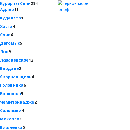
Курорты Сочи
294
Адлер
41
Кудепста
1
Хоста
4
Сочи
6
Дагомыс
5
Лоо
9
Лазаревское
12
Вардане
2
Якорная щель
4
Головинка
6
Волконка
5
Чемитоквадже
2
Солоники
4
Макопсе
3
Вишневка
5