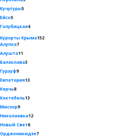
Кучугуры
5
Ейск
5
Голубицкая
4
Курорты Крыма
152
Алупка
7
Алушта
11
Балаклава
3
Гурзуф
9
Евпатория
13
Керчь
8
Коктебель
13
Мисхор
9
Николаевка
12
Новый Свет
6
Орджоникидзе
7