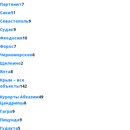
Партенит
7
Саки
11
Севастополь
9
Судак
9
Феодосия
10
Форос
7
Черноморское
6
Щелкино
2
Ялта
8
Крым – все
объекты
142
Курорты Абхазии
49
Цандрипш
6
Гагра
9
Пицунда
9
Гудаута
5