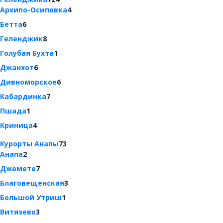
Архипо-Осиповка
4
Бетта
6
Геленджик
8
Голубая Бухта
1
Джанхот
6
Дивноморское
6
Кабардинка
7
Пшада
1
Криница
4
Курорты Анапы
73
Анапа
2
Джемете
7
Благовещенская
3
Большой Утриш
1
Витязево
3