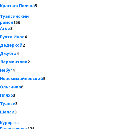
Красная Поляна
5
Туапсинский
район
156
Агой
3
Бухта Инал
4
Дедеркой
2
Джубга
4
Лермонтово
2
Небуг
4
Новомихайловский
5
Ольгинка
6
Пляхо
3
Туапсе
3
Шепси
3
Курорты
Геленджика
124