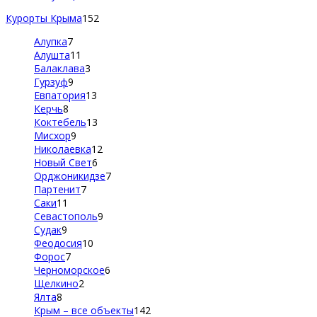
Курорты Крыма
152
Алупка
7
Алушта
11
Балаклава
3
Гурзуф
9
Евпатория
13
Керчь
8
Коктебель
13
Мисхор
9
Николаевка
12
Новый Свет
6
Орджоникидзе
7
Партенит
7
Саки
11
Севастополь
9
Судак
9
Феодосия
10
Форос
7
Черноморское
6
Щелкино
2
Ялта
8
Крым – все объекты
142