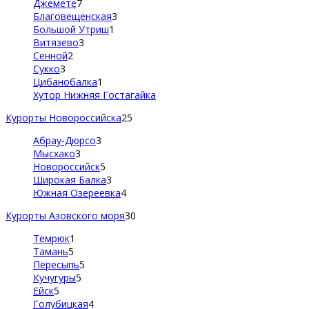
Джемете
7
Благовещенская
3
Большой Утриш
1
Витязево
3
Сенной
2
Сукко
3
Цибанобалка
1
Хутор Нижняя Гостагайка
Курорты Новороссийска
25
Абрау-Дюрсо
3
Мысхако
3
Новороссийск
5
Широкая Балка
3
Южная Озереевка
4
Курорты Азовского моря
30
Темрюк
1
Тамань
5
Пересыпь
5
Кучугуры
5
Ейск
5
Голубицкая
4