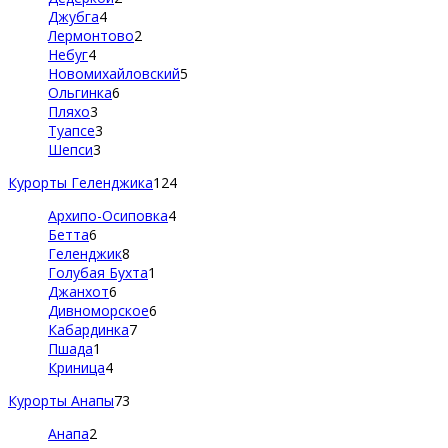
Джубга
4
Лермонтово
2
Небуг
4
Новомихайловский
5
Ольгинка
6
Пляхо
3
Туапсе
3
Шепси
3
Курорты Геленджика
124
Архипо-Осиповка
4
Бетта
6
Геленджик
8
Голубая Бухта
1
Джанхот
6
Дивноморское
6
Кабардинка
7
Пшада
1
Криница
4
Курорты Анапы
73
Анапа
2