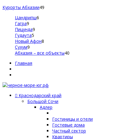
Курорты Абхазии
49
Цандрипш
6
Гагра
9
Пицунда
9
Гудаута
5
Новый Афон
8
Сухум
9
Абхазия – все объекты
40
Главная
Краснодарский край
Большой Сочи
Адлер
Гостиницы и отели
Гостевые дома
Частный сектор
Квартиры