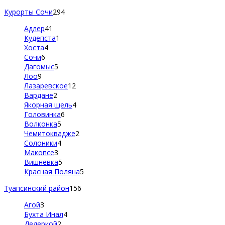
Курорты Сочи
294
Адлер
41
Кудепста
1
Хоста
4
Сочи
6
Дагомыс
5
Лоо
9
Лазаревское
12
Вардане
2
Якорная щель
4
Головинка
6
Волконка
5
Чемитоквадже
2
Солоники
4
Макопсе
3
Вишневка
5
Красная Поляна
5
Туапсинский район
156
Агой
3
Бухта Инал
4
Дедеркой
2