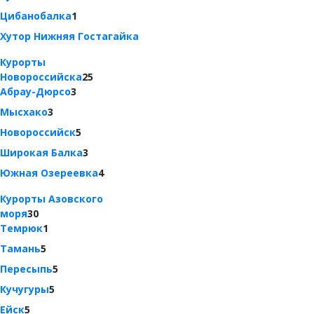
Цибанобалка
1
Хутор Нижняя Гостагайка
Курорты
Новороссийска
25
Абрау-Дюрсо
3
Мысхако
3
Новороссийск
5
Широкая Балка
3
Южная Озереевка
4
Курорты Азовского
моря
30
Темрюк
1
Тамань
5
Пересыпь
5
Кучугуры
5
Ейск
5