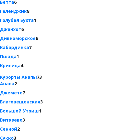
Бетта
6
Геленджик
8
Голубая Бухта
1
Джанхот
6
Дивноморское
6
Кабардинка
7
Пшада
1
Криница
4
Курорты Анапы
73
Анапа
2
Джемете
7
Благовещенская
3
Большой Утриш
1
Витязево
3
Сенной
2
Сукко
3