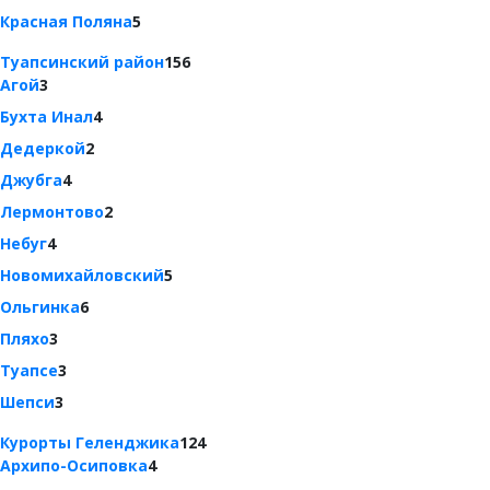
Красная Поляна
5
Туапсинский район
156
Агой
3
Бухта Инал
4
Дедеркой
2
Джубга
4
Лермонтово
2
Небуг
4
Новомихайловский
5
Ольгинка
6
Пляхо
3
Туапсе
3
Шепси
3
Курорты Геленджика
124
Архипо-Осиповка
4