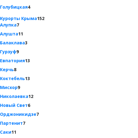
Голубицкая
4
Курорты Крыма
152
Алупка
7
Алушта
11
Балаклава
3
Гурзуф
9
Евпатория
13
Керчь
8
Коктебель
13
Мисхор
9
Николаевка
12
Новый Свет
6
Орджоникидзе
7
Партенит
7
Саки
11