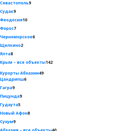
Севастополь
9
Судак
9
Феодосия
10
Форос
7
Черноморское
6
Щелкино
2
Ялта
8
Крым – все объекты
142
Курорты Абхазии
49
Цандрипш
6
Гагра
9
Пицунда
9
Гудаута
5
Новый Афон
8
Сухум
9
Абхазия – все объекты
40