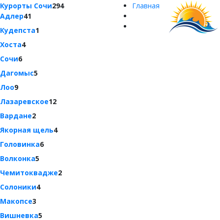
Курорты Сочи
294
Главная
Адлер
41
Кудепста
1
Хоста
4
Сочи
6
Дагомыс
5
Лоо
9
Лазаревское
12
Вардане
2
Якорная щель
4
Головинка
6
Волконка
5
Чемитоквадже
2
Солоники
4
Макопсе
3
Вишневка
5