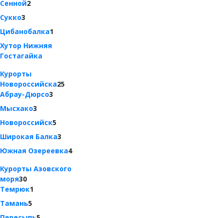
Сенной
2
Сукко
3
Цибанобалка
1
Хутор Нижняя
Гостагайка
Курорты
Новороссийска
25
Абрау-Дюрсо
3
Мысхако
3
Новороссийск
5
Широкая Балка
3
Южная Озереевка
4
Курорты Азовского
моря
30
Темрюк
1
Тамань
5
Пересыпь
5