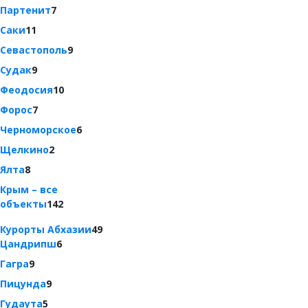
Партенит
7
Саки
11
Севастополь
9
Судак
9
Феодосия
10
Форос
7
Черноморское
6
Щелкино
2
Ялта
8
Крым – все
объекты
142
Курорты Абхазии
49
Цандрипш
6
Гагра
9
Пицунда
9
Гудаута
5