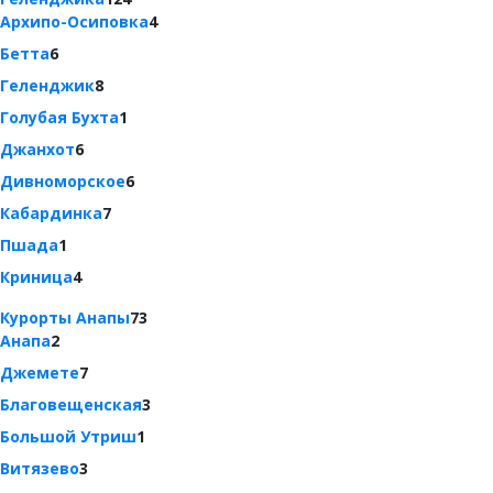
Архипо-Осиповка
4
Бетта
6
Геленджик
8
Голубая Бухта
1
Джанхот
6
Дивноморское
6
Кабардинка
7
Пшада
1
Криница
4
Курорты Анапы
73
Анапа
2
Джемете
7
Благовещенская
3
Большой Утриш
1
Витязево
3