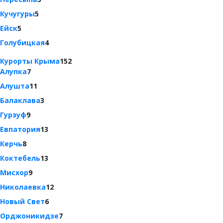
Кучугуры
5
Ейск
5
Голубицкая
4
Курорты Крыма
152
Алупка
7
Алушта
11
Балаклава
3
Гурзуф
9
Евпатория
13
Керчь
8
Коктебель
13
Мисхор
9
Николаевка
12
Новый Свет
6
Орджоникидзе
7