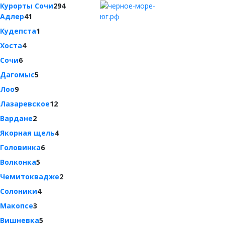
Курорты Сочи
294
Адлер
41
Кудепста
1
Хоста
4
Сочи
6
Дагомыс
5
Лоо
9
Лазаревское
12
Вардане
2
Якорная щель
4
Головинка
6
Волконка
5
Чемитоквадже
2
Солоники
4
Макопсе
3
Вишневка
5