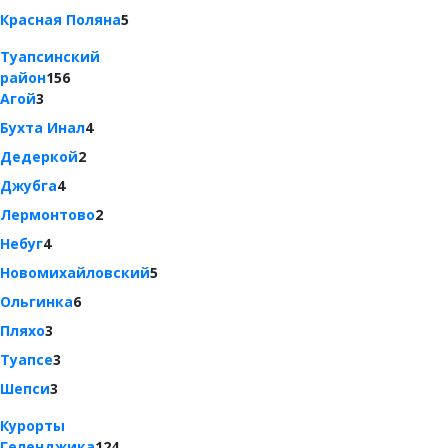
Красная Поляна
5
Туапсинский
район
156
Агой
3
Бухта Инал
4
Дедеркой
2
Джубга
4
Лермонтово
2
Небуг
4
Новомихайловский
5
Ольгинка
6
Пляхо
3
Туапсе
3
Шепси
3
Курорты
Геленджика
124