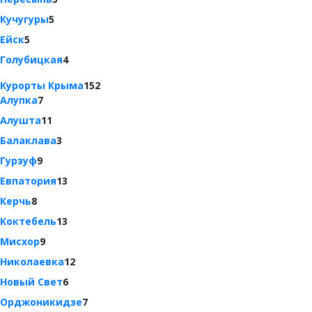
Кучугуры
5
Ейск
5
Голубицкая
4
Курорты Крыма
152
Алупка
7
Алушта
11
Балаклава
3
Гурзуф
9
Евпатория
13
Керчь
8
Коктебель
13
Мисхор
9
Николаевка
12
Новый Свет
6
Орджоникидзе
7