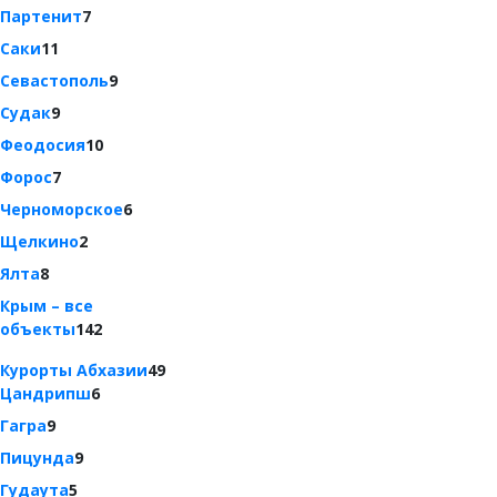
Партенит
7
Саки
11
Севастополь
9
Судак
9
Феодосия
10
Форос
7
Черноморское
6
Щелкино
2
Ялта
8
Крым – все
объекты
142
Курорты Абхазии
49
Цандрипш
6
Гагра
9
Пицунда
9
Гудаута
5