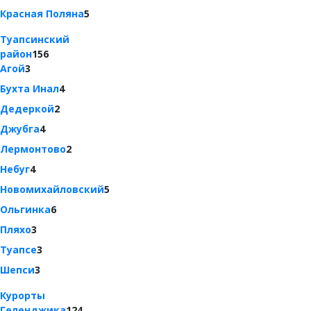
Красная Поляна
5
Туапсинский
район
156
Агой
3
Бухта Инал
4
Дедеркой
2
Джубга
4
Лермонтово
2
Небуг
4
Новомихайловский
5
Ольгинка
6
Пляхо
3
Туапсе
3
Шепси
3
Курорты
Геленджика
124