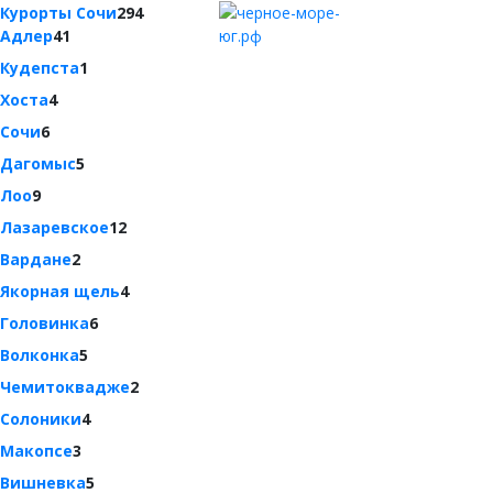
Курорты Сочи
294
Адлер
41
Кудепста
1
Хоста
4
Сочи
6
Дагомыс
5
Лоо
9
Лазаревское
12
Вардане
2
Якорная щель
4
Головинка
6
Волконка
5
Чемитоквадже
2
Солоники
4
Макопсе
3
Вишневка
5