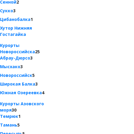
Сенной
2
Сукко
3
Цибанобалка
1
Хутор Нижняя
Гостагайка
Курорты
Новороссийска
25
Абрау-Дюрсо
3
Мысхако
3
Новороссийск
5
Широкая Балка
3
Южная Озереевка
4
Курорты Азовского
моря
30
Темрюк
1
Тамань
5
Пересыпь
5