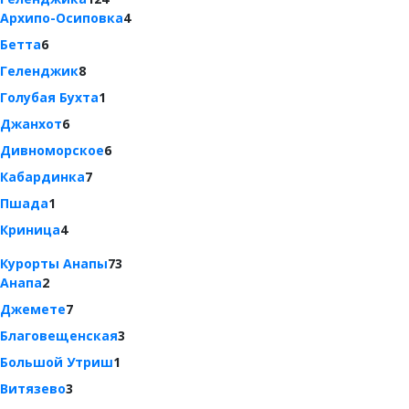
Архипо-Осиповка
4
Бетта
6
Геленджик
8
Голубая Бухта
1
Джанхот
6
Дивноморское
6
Кабардинка
7
Пшада
1
Криница
4
Курорты Анапы
73
Анапа
2
Джемете
7
Благовещенская
3
Большой Утриш
1
Витязево
3