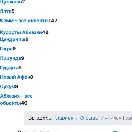
Щелкино
2
Ялта
8
Крым – все объекты
142
Курорты Абхазии
49
Цандрипш
6
Гагра
9
Пицунда
9
Гудаута
5
Новый Афон
8
Сухум
9
Абхазия – все
объекты
40
Вы здесь:
Главная
Отзывы
«Тихая Га