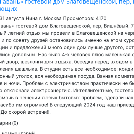
 Гавань» гостевой дом Благовещенской, пер,
ающих
 31 августа Нина г. Москва Просмотров: 4170
авань» гостевой дом Благовещенской, пер, Вишнёвый, 7
ый летний отдых мы провели в Благовещенской на черн
 и по совету друзей остановились именно на этом кур
ии и предложений много один дом лучше другого, оста
лись довольны. Нас было 4-х человек плюс маленькая 
й двор, шезлонги для отдыха, беседка перед входом в
ления шашлыка. В студии есть все необходимое: конди
хонный уголок, вся необходимая посуда. Ванная комната
я и ночи. Проблем с электричеством практически не бы
о отключали электроэнергию. Интеллигентные, гостепр
омочь в решении любых бытовых проблем, сделали на
пасибо им огромное! В следующий 2024 год наш приезд
! До скорой встречи!!!
рии (0)
ь комментарий