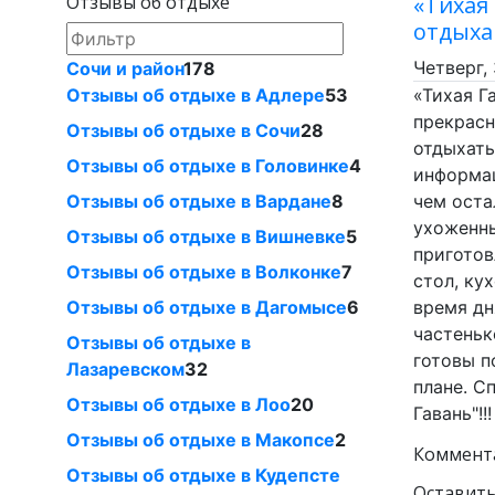
Отзывы об отдыхе
«Тихая
отдых
Четверг,
Сочи и район
178
Отзывы об отдыхе в Адлере
53
«Тихая Г
прекрасн
Отзывы об отдыхе в Сочи
28
отдыхать
Отзывы об отдыхе в Головинке
4
информац
Отзывы об отдыхе в Вардане
8
чем оста
ухоженны
Отзывы об отдыхе в Вишневке
5
приготов
Отзывы об отдыхе в Волконке
7
стол, ку
Отзывы об отдыхе в Дагомысе
6
время дн
частеньк
Отзывы об отдыхе в
готовы п
Лазаревском
32
плане. С
Отзывы об отдыхе в Лоо
20
Гавань"!!
Отзывы об отдыхе в Макопсе
2
Коммента
Отзывы об отдыхе в Кудепсте
Оставит