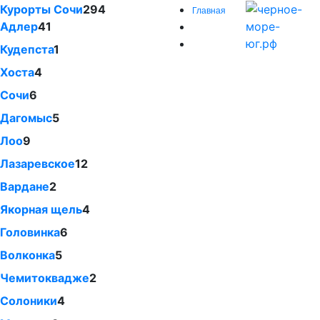
Курорты Сочи
294
Главная
Адлер
41
Кудепста
1
Хоста
4
Сочи
6
Дагомыс
5
Лоо
9
Лазаревское
12
Вардане
2
Якорная щель
4
Головинка
6
Волконка
5
Чемитоквадже
2
Солоники
4