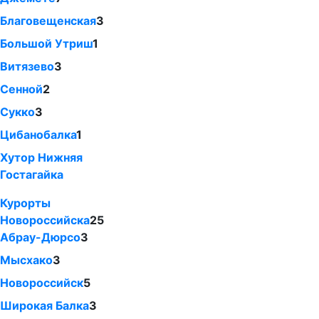
Благовещенская
3
Большой Утриш
1
Витязево
3
Сенной
2
Сукко
3
Цибанобалка
1
Хутор Нижняя
Гостагайка
Курорты
Новороссийска
25
Абрау-Дюрсо
3
Мысхако
3
Новороссийск
5
Широкая Балка
3