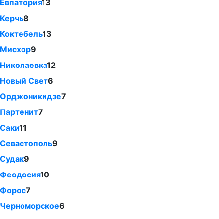
Евпатория
13
Керчь
8
Коктебель
13
Мисхор
9
Николаевка
12
Новый Свет
6
Орджоникидзе
7
Партенит
7
Саки
11
Севастополь
9
Судак
9
Феодосия
10
Форос
7
Черноморское
6