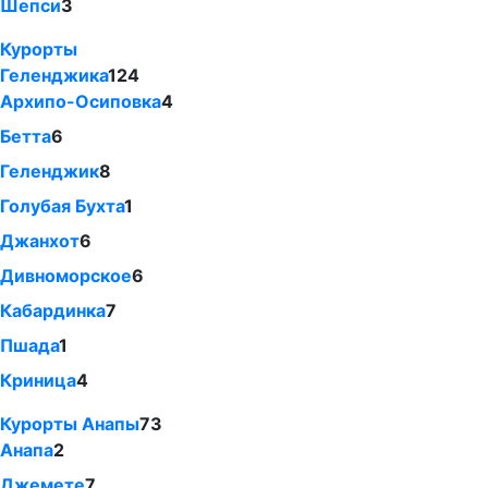
Шепси
3
Курорты
Геленджика
124
Архипо-Осиповка
4
Бетта
6
Геленджик
8
Голубая Бухта
1
Джанхот
6
Дивноморское
6
Кабардинка
7
Пшада
1
Криница
4
Курорты Анапы
73
Анапа
2
Джемете
7