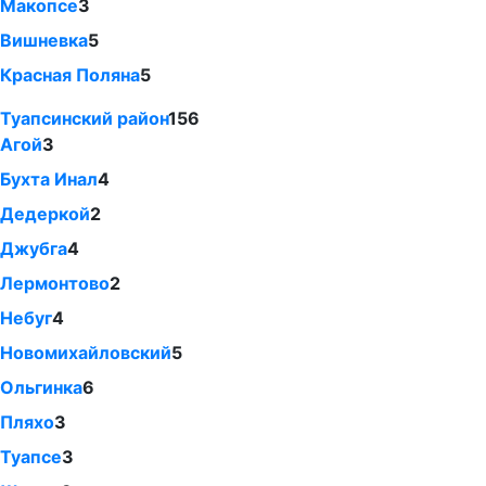
Макопсе
3
Вишневка
5
Красная Поляна
5
Туапсинский район
156
Агой
3
Бухта Инал
4
Дедеркой
2
Джубга
4
Лермонтово
2
Небуг
4
Новомихайловский
5
Ольгинка
6
Пляхо
3
Туапсе
3