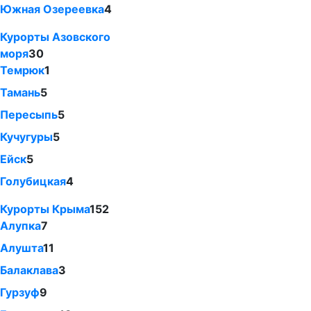
Южная Озереевка
4
Курорты Азовского
моря
30
Темрюк
1
Тамань
5
Пересыпь
5
Кучугуры
5
Ейск
5
Голубицкая
4
Курорты Крыма
152
Алупка
7
Алушта
11
Балаклава
3
Гурзуф
9