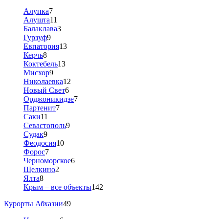
Алупка
7
Алушта
11
Балаклава
3
Гурзуф
9
Евпатория
13
Керчь
8
Коктебель
13
Мисхор
9
Николаевка
12
Новый Свет
6
Орджоникидзе
7
Партенит
7
Саки
11
Севастополь
9
Судак
9
Феодосия
10
Форос
7
Черноморское
6
Щелкино
2
Ялта
8
Крым – все объекты
142
Курорты Абхазии
49