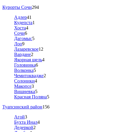
Курорты Сочи
294
Адлер
41
Кудепста
1
Хоста
4
Сочи
6
Дагомыс
5
Лоо
9
Лазаревское
12
Вардане
2
Якорная щель
4
Головинка
6
Волконка
5
Чемитоквадже
2
Солоники
4
Макопсе
3
Вишневка
5
Красная Поляна
5
Туапсинский район
156
Агой
3
Бухта Инал
4
Дедеркой
2