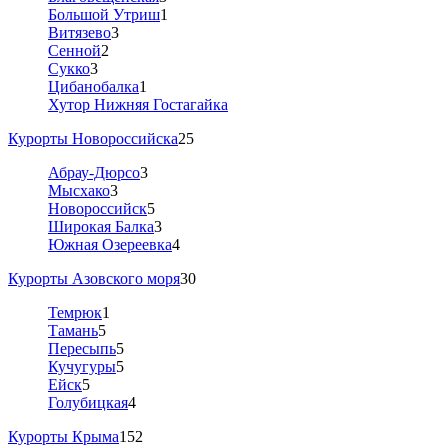
Большой Утриш
1
Витязево
3
Сенной
2
Сукко
3
Цибанобалка
1
Хутор Нижняя Гостагайка
Курорты Новороссийска
25
Абрау-Дюрсо
3
Мысхако
3
Новороссийск
5
Широкая Балка
3
Южная Озереевка
4
Курорты Азовского моря
30
Темрюк
1
Тамань
5
Пересыпь
5
Кучугуры
5
Ейск
5
Голубицкая
4
Курорты Крыма
152