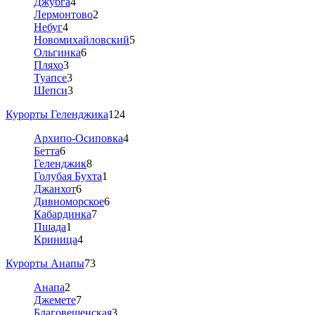
Джубга
4
Лермонтово
2
Небуг
4
Новомихайловский
5
Ольгинка
6
Пляхо
3
Туапсе
3
Шепси
3
Курорты Геленджика
124
Архипо-Осиповка
4
Бетта
6
Геленджик
8
Голубая Бухта
1
Джанхот
6
Дивноморское
6
Кабардинка
7
Пшада
1
Криница
4
Курорты Анапы
73
Анапа
2
Джемете
7
Благовещенская
3