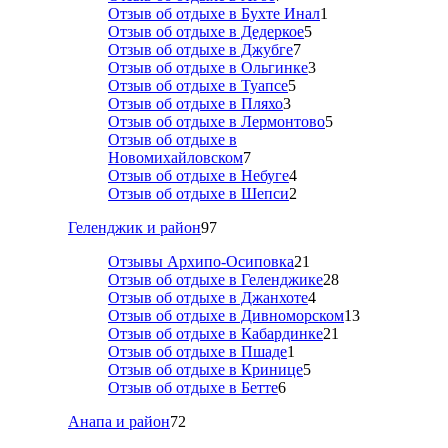
Отзыв об отдыхе в Бухте Инал
1
Отзыв об отдыхе в Дедеркое
5
Отзыв об отдыхе в Джубге
7
Отзыв об отдыхе в Ольгинке
3
Отзыв об отдыхе в Туапсе
5
Отзыв об отдыхе в Пляхо
3
Отзыв об отдыхе в Лермонтово
5
Отзыв об отдыхе в
Новомихайловском
7
Отзыв об отдыхе в Небуге
4
Отзыв об отдыхе в Шепси
2
Геленджик и район
97
Отзывы Архипо-Осиповка
21
Отзыв об отдыхе в Геленджике
28
Отзыв об отдыхе в Джанхоте
4
Отзыв об отдыхе в Дивноморском
13
Отзыв об отдыхе в Кабардинке
21
Отзыв об отдыхе в Пшаде
1
Отзыв об отдыхе в Кринице
5
Отзыв об отдыхе в Бетте
6
Анапа и район
72