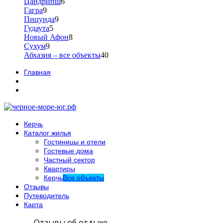
Цандрипш
6
Гагра
9
Пицунда
9
Гудаута
5
Новый Афон
8
Сухум
9
Абхазия – все объекты
40
Главная
Керчь
Каталог жилья
Гостиницы и отели
Гостевые дома
Частный сектор
Квартиры
Керчь
Все объекты
Отзывы
Путеводитель
Карта
Отзывы об отдыхе