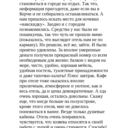
становиться в городе на отдых. Так что,
информация пригодится, даже если вы в
Керчи и не собирались останавливаться. А
нам пришлось искать место для ночевки
«навскидку». Заодно и с городом
познакомились. Средства у нас были не
пошикуешь, так что чуть не прошли мимо
(показалось, что выглядит отель нам не по
карману). Но решили, всё же, зайти. И были
приятно удивлены. За вполне умеренные
деньги получили прекрасный номер со всем
необходимым для жизни: балкон с видом на
море, чисто, удобно, хорошая мебель,
удобная постель, туалетные принадлежности
и даже тапочки-халаты! Плюс завтрак. Кафе
при отеле тоже оказалось вполне
приличным, атмосферное и уютное, как и
весь отель, да и цены демократичные. А еда
очень хорошая, остались довольны. Скажу
еще, что нигде больше на полуострове,
кроме этого отеля, мне не довелось
понежиться в ванне. Везде только душевые
кабины. Отель очень понравился,
чувствуется, что хозяева относятся к своей
работе с душой и очень стараются. Спасибо!