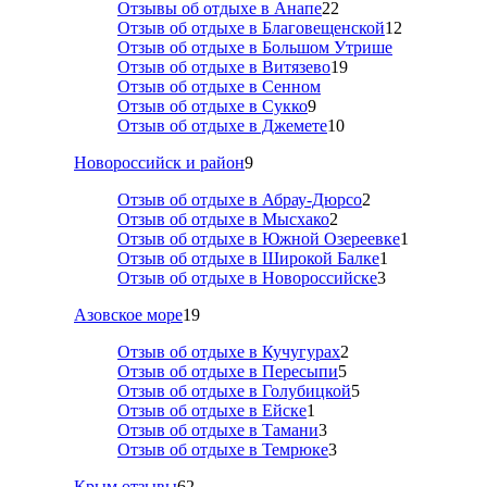
Отзывы об отдыхе в Анапе
22
Отзыв об отдыхе в Благовещенской
12
Отзыв об отдыхе в Большом Утрише
Отзыв об отдыхе в Витязево
19
Отзыв об отдыхе в Сенном
Отзыв об отдыхе в Сукко
9
Отзыв об отдыхе в Джемете
10
Новороссийск и район
9
Отзыв об отдыхе в Абрау-Дюрсо
2
Отзыв об отдыхе в Мысхако
2
Отзыв об отдыхе в Южной Озереевке
1
Отзыв об отдыхе в Широкой Балке
1
Отзыв об отдыхе в Новороссийске
3
Азовское море
19
Отзыв об отдыхе в Кучугурах
2
Отзыв об отдыхе в Пересыпи
5
Отзыв об отдыхе в Голубицкой
5
Отзыв об отдыхе в Ейске
1
Отзыв об отдыхе в Тамани
3
Отзыв об отдыхе в Темрюке
3
Крым отзывы
62