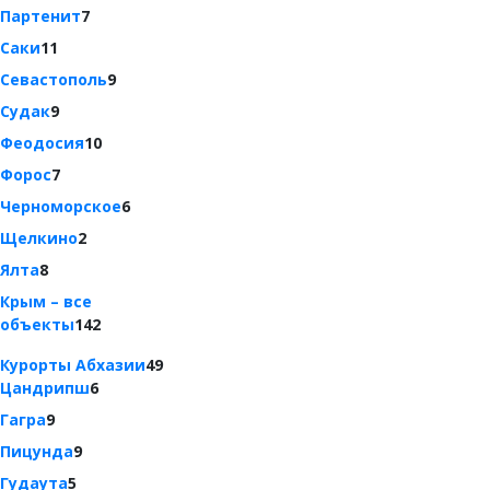
Партенит
7
Саки
11
Севастополь
9
Судак
9
Феодосия
10
Форос
7
Черноморское
6
Щелкино
2
Ялта
8
Крым – все
объекты
142
Курорты Абхазии
49
Цандрипш
6
Гагра
9
Пицунда
9
Гудаута
5