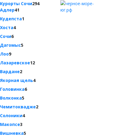
Курорты Сочи
294
Адлер
41
Кудепста
1
Хоста
4
Сочи
6
Дагомыс
5
Лоо
9
Лазаревское
12
Вардане
2
Якорная щель
4
Головинка
6
Волконка
5
Чемитоквадже
2
Солоники
4
Макопсе
3
Вишневка
5