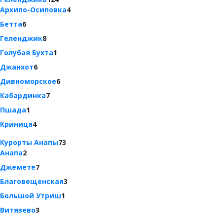
Архипо-Осиповка
4
Бетта
6
Геленджик
8
Голубая Бухта
1
Джанхот
6
Дивноморское
6
Кабардинка
7
Пшада
1
Криница
4
Курорты Анапы
73
Анапа
2
Джемете
7
Благовещенская
3
Большой Утриш
1
Витязево
3