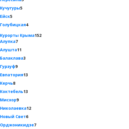
Кучугуры
5
Ейск
5
Голубицкая
4
Курорты Крыма
152
Алупка
7
Алушта
11
Балаклава
3
Гурзуф
9
Евпатория
13
Керчь
8
Коктебель
13
Мисхор
9
Николаевка
12
Новый Свет
6
Орджоникидзе
7