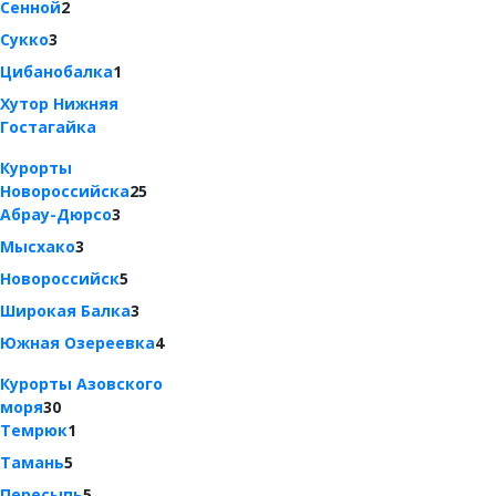
Сенной
2
Сукко
3
Цибанобалка
1
Хутор Нижняя
Гостагайка
Курорты
Новороссийска
25
Абрау-Дюрсо
3
Мысхако
3
Новороссийск
5
Широкая Балка
3
Южная Озереевка
4
Курорты Азовского
моря
30
Темрюк
1
Тамань
5
Пересыпь
5