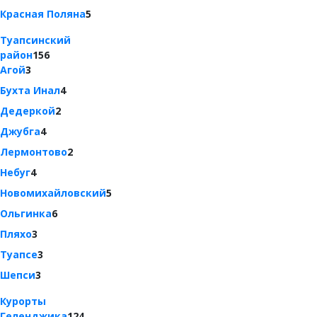
Красная Поляна
5
Туапсинский
район
156
Агой
3
Бухта Инал
4
Дедеркой
2
Джубга
4
Лермонтово
2
Небуг
4
Новомихайловский
5
Ольгинка
6
Пляхо
3
Туапсе
3
Шепси
3
Курорты
Геленджика
124