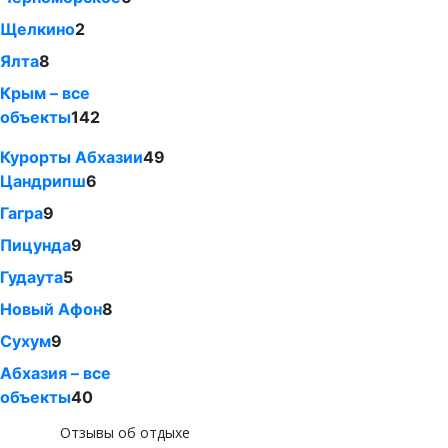
Щелкино
2
Ялта
8
Крым – все
объекты
142
Курорты Абхазии
49
Цандрипш
6
Гагра
9
Пицунда
9
Гудаута
5
Новый Афон
8
Сухум
9
Абхазия – все
объекты
40
Отзывы об отдыхе