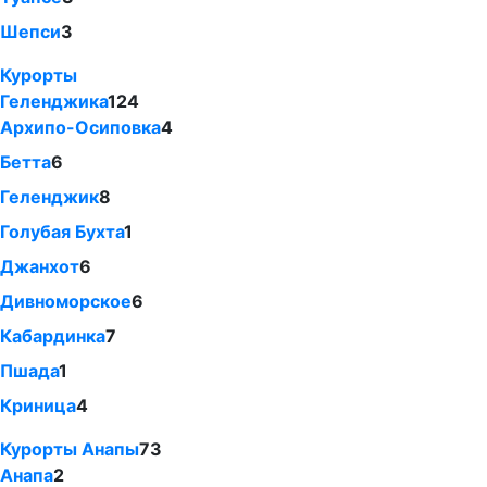
Шепси
3
Курорты
Геленджика
124
Архипо-Осиповка
4
Бетта
6
Геленджик
8
Голубая Бухта
1
Джанхот
6
Дивноморское
6
Кабардинка
7
Пшада
1
Криница
4
Курорты Анапы
73
Анапа
2