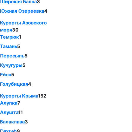
Широкая Балка
3
Южная Озереевка
4
Курорты Азовского
моря
30
Темрюк
1
Тамань
5
Пересыпь
5
Кучугуры
5
Ейск
5
Голубицкая
4
Курорты Крыма
152
Алупка
7
Алушта
11
Балаклава
3
Гурзуф
9