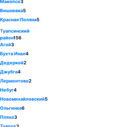
Макопсе
3
Вишневка
5
Красная Поляна
5
Туапсинский
район
156
Агой
3
Бухта Инал
4
Дедеркой
2
Джубга
4
Лермонтово
2
Небуг
4
Новомихайловский
5
Ольгинка
6
Пляхо
3
Туапсе
3