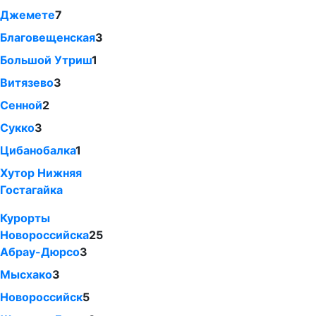
Джемете
7
Благовещенская
3
Большой Утриш
1
Витязево
3
Сенной
2
Сукко
3
Цибанобалка
1
Хутор Нижняя
Гостагайка
Курорты
Новороссийска
25
Абрау-Дюрсо
3
Мысхако
3
Новороссийск
5