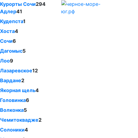
Курорты Сочи
294
Адлер
41
Кудепста
1
Хоста
4
Сочи
6
Дагомыс
5
Лоо
9
Лазаревское
12
Вардане
2
Якорная щель
4
Головинка
6
Волконка
5
Чемитоквадже
2
Солоники
4