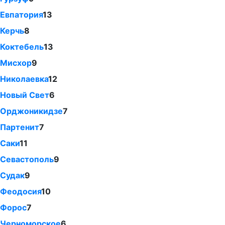
Евпатория
13
Керчь
8
Коктебель
13
Мисхор
9
Николаевка
12
Новый Свет
6
Орджоникидзе
7
Партенит
7
Саки
11
Севастополь
9
Судак
9
Феодосия
10
Форос
7
Черноморское
6